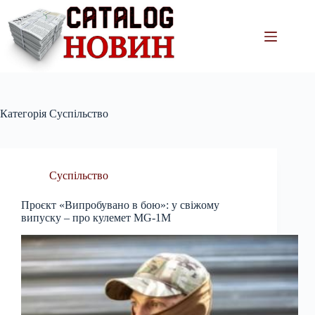
Перейти
до
вмісту
Категорія
Суспільство
Суспільство
Проєкт «Випробувано в бою»: у свіжому
випуску – про кулемет MG-1М