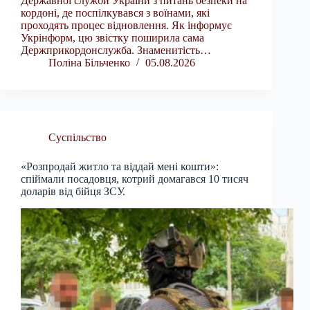
Державної служби України з питань безпеки на
кордоні, де поспілкувався з воїнами, які
проходять процес відновлення. Як інформує
Укрінформ, цю звістку поширила сама
Держприкордонслужба. Знаменитість…
Поліна Більченко
05.08.2026
Суспільство
«Розпродай житло та віддай мені кошти»:
спіймали посадовця, котрий домагався 10 тисяч
доларів від бійця ЗСУ.