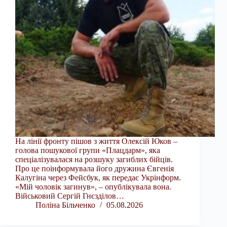
На лінії фронту пішов з життя Олексій Юков –
голова пошукової групи «Плацдарм», яка
спеціалізувалася на розшуку загиблих бійців.
Про це поінформувала його дружина Євгенія
Калугіна через Фейсбук, як передає Укрінформ.
«Мій чоловік загинув», – опублікувала вона.
Військовий Сергій Гнєзділов…
Поліна Більченко
05.08.2026