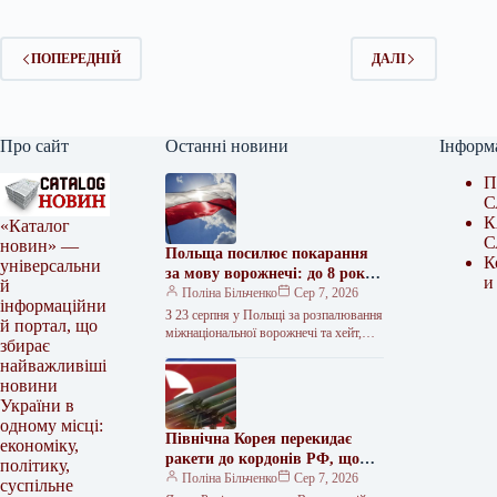
ПОПЕРЕДНІЙ
ДАЛІ
Про сайт
Останні новини
Інформ
П
С
К
«Каталог
С
новин» —
Польща посилює покарання
К
універсальни
за мову ворожнечі: до 8 років
и
й
за ґрати
Поліна Більченко
Сер 7, 2026
інформаційни
З 23 серпня у Польщі за розпалювання
й портал, що
міжнаціональної ворожнечі та хейт,
збирає
зокрема у соцмережах, загрожуватиме
найважливіші
до 8 років в’язниці Зміни…
новини
України в
одному місці:
Північна Корея перекидає
економіку,
ракети до кордонів РФ, що
політику,
несе нові загрози для України
Поліна Більченко
Сер 7, 2026
суспільне