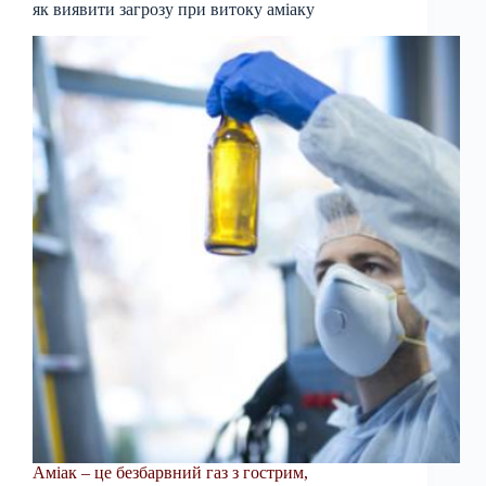
як виявити загрозу при витоку аміаку
Аміак – це безбарвний газ з гострим,