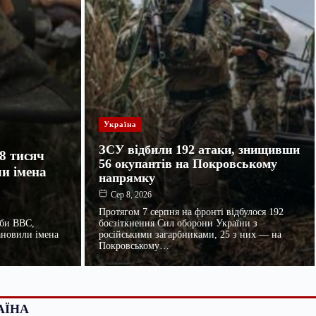
Україна
ЗСУ відбили 192 атаки, знищивши
8 тисяч
56 окупантів на Покровському
ли імена
напрямку
Сер 8, 2026
Протягом 7 серпня на фронті відбулося 192
жби BBC,
боєзіткнення Сил оборони України з
ановили імена
російськими загарбниками, 25 з них — на
Покровському…
АЇНА