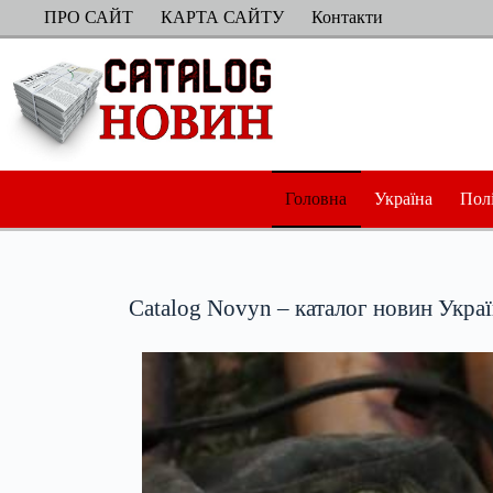
Перейти
ПРО САЙТ
КАРТА САЙТУ
Контакти
до
вмісту
Головна
Україна
Пол
Catalog Novyn – каталог новин Укра