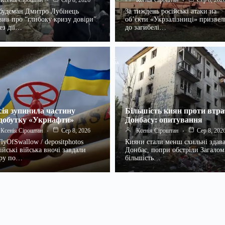
Ксенія Сіроштан
Сер 8, 2026
Ксенія Сіроштан
Сер 8, 202
удсман Дмитро Лубінець
За тиждень російські атаки на
вив про “глибоку кризу довіри”
об’єкти «Укрзалізниці» призвел
ез дії…
до загибелі…
сія зупинила частину
Більшість киян проти втр
добутку «Укрнафти»
Донбасу: опитування
Ксенія Сіроштан
Сер 8, 2026
Ксенія Сіроштан
Сер 8, 202
lyOfSwallow / depositphotos
Кияни стали менш схильні здав
ійські війська вночі завдали
Донбас, попри обстріли Загалом
ару по…
більшість…