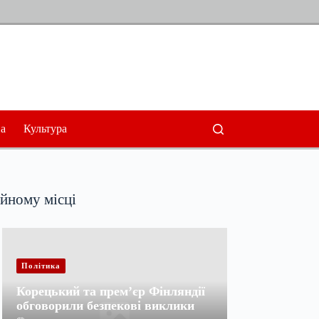
а
Культура
ійному місці
Політика
Корецький та прем’єр Фінляндії
обговорили безпекові виклики