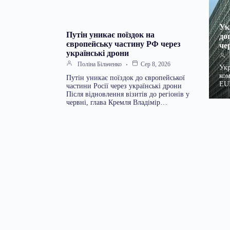
Ук
Путін уникає поїздок на
до
європейську частину РФ через
че
українські дрони
Поліна Більченко
Сер 8, 2026
Укр
ком
Путін уникає поїздок до європейської
EU
частини Росії через українські дрони
Після відновлення візитів до регіонів у
червні, глава Кремля Владімір…