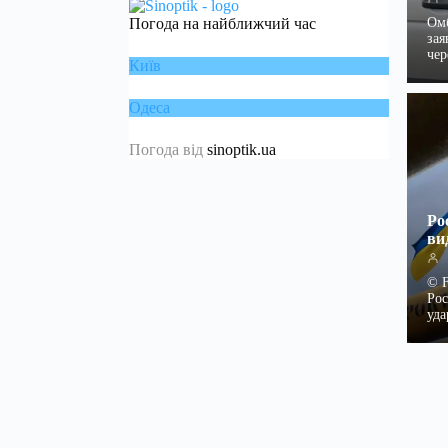
Омб
Погода на найближчий час
зая
чер
Київ
Одеса
Погода від
sinoptik.ua
Ро
ви
© F
Рос
уд