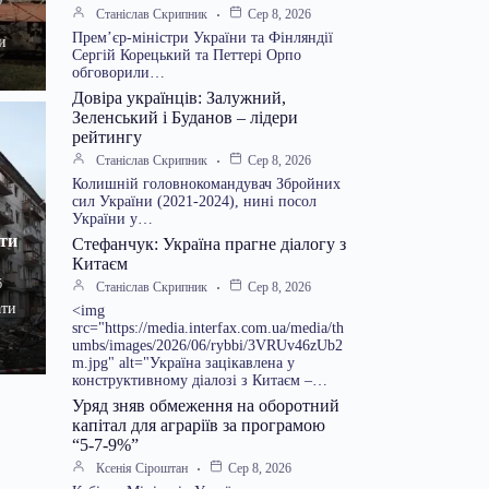
6
Станіслав Скрипник
Сер 8, 2026
Прем’єр-міністри України та Фінляндії
и
Сергій Корецький та Петтері Орпо
обговорили…
Довіра українців: Залужний,
Зеленський і Буданов – лідери
рейтингу
Станіслав Скрипник
Сер 8, 2026
Колишній головнокомандувач Збройних
сил України (2021-2024), нині посол
України у…
ати
Стефанчук: Україна прагне діалогу з
Китаєм
6
Станіслав Скрипник
Сер 8, 2026
ати
<img
src="https://media.interfax.com.ua/media/th
umbs/images/2026/06/rybbi/3VRUv46zUb2
m.jpg" alt="Україна зацікавлена у
конструктивному діалозі з Китаєм –…
Уряд зняв обмеження на оборотний
капітал для аграріїв за програмою
“5-7-9%”
Ксенія Сіроштан
Сер 8, 2026