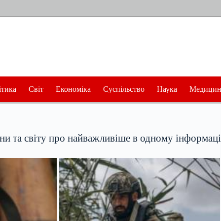
ітика
Світ
Економіка
Суспільство
Наука
Медицин
їни та світу про найважливіше в одному інформац