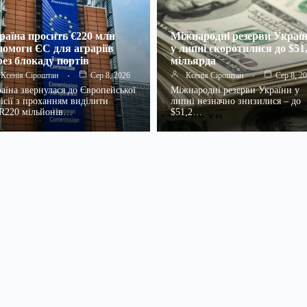
раїна просить €220 млн
Міжнародні резерви Украї
помоги ЄС для аграріїв
у липні скоротилися до $51
рез блокаду портів
мільярда
Ксенія Сіроштан
Сер 8, 2026
Ксенія Сіроштан
Сер 8, 2
аїна звернулася до Європейської
Міжнародні резерви України у
ісії з проханням виділити
липні незначно знизилися – до
R220 мільйонів…
$51,2…