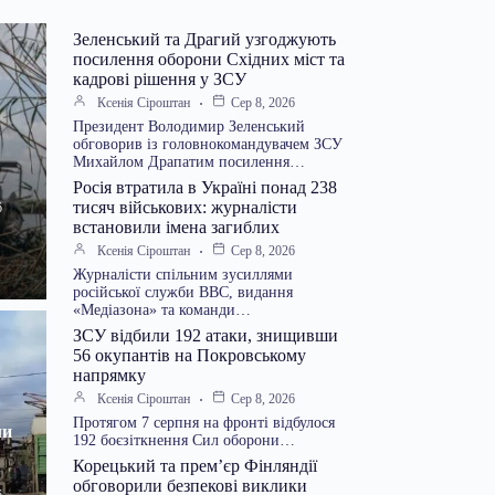
Зеленський та Драгий узгоджують
посилення оборони Східних міст та
кадрові рішення у ЗСУ
Ксенія Сіроштан
Сер 8, 2026
Президент Володимир Зеленський
обговорив із головнокомандувачем ЗСУ
Михайлом Драпатим посилення…
Росія втратила в Україні понад 238
тисяч військових: журналісти
6
встановили імена загиблих
Ксенія Сіроштан
Сер 8, 2026
Журналісти спільним зусиллями
російської служби BBC, видання
«Медіазона» та команди…
ЗСУ відбили 192 атаки, знищивши
56 окупантів на Покровському
напрямку
Ксенія Сіроштан
Сер 8, 2026
Протягом 7 серпня на фронті відбулося
ли
192 боєзіткнення Сил оборони…
Корецький та прем’єр Фінляндії
обговорили безпекові виклики