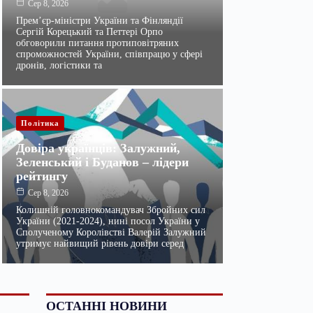
Сер 8, 2026
Прем’єр-міністри України та Фінляндії
Сергій Корецький та Петтері Орпо
обговорили питання протиповітряних
спроможностей України, співпрацю у сфері
дронів, логістики та
Політика
Довіра українців: Залужний,
Зеленський і Буданов – лідери
рейтингу
Сер 8, 2026
Колишній головнокомандувач Збройних сил
України (2021-2024), нині посол України у
Сполученому Королівстві Валерій Залужний
утримує найвищий рівень довіри серед
ОСТАННІ НОВИНИ