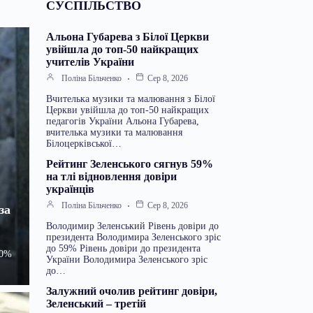
СУСПІЛЬСТВО
Альона Губарева з Білої Церкви
увійшла до топ-50 найкращих
учителів України
Поліна Більченко
Сер 8, 2026
Вчителька музики та малювання з Білої
Церкви увійшла до топ-50 найкращих
педагогів України Альона Губарева,
вчителька музики та малювання
Білоцерківської…
Рейтинг Зеленського сягнув 59%
на тлі відновлення довіри
українців
Поліна Більченко
Сер 8, 2026
за
Володимир Зеленський Рівень довіри до
президента Володимира Зеленського зріс
до 59% Рівень довіри до президента
20%
України Володимира Зеленського зріс
до…
Залужний очолив рейтинг довіри,
Зеленський – третій