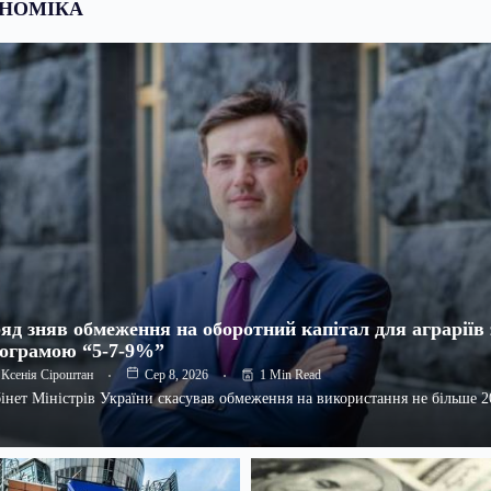
НОМІКА
яд зняв обмеження на оборотний капітал для аграріїв 
ограмою “5-7-9%”
1 Min Read
Ксенія Сіроштан
Сер 8, 2026
інет Міністрів України скасував обмеження на використання не більше 