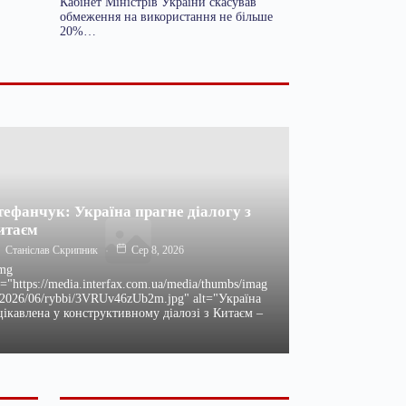
Кабінет Міністрів України скасував
обмеження на використання не більше
20%…
тефанчук: Україна прагне діалогу з
итаєм
Станіслав Скрипник
Сер 8, 2026
mg
c="https://media.interfax.com.ua/media/thumbs/imag
/2026/06/rybbi/3VRUv46zUb2m.jpg" alt="Україна
цікавлена у конструктивному діалозі з Китаєм –