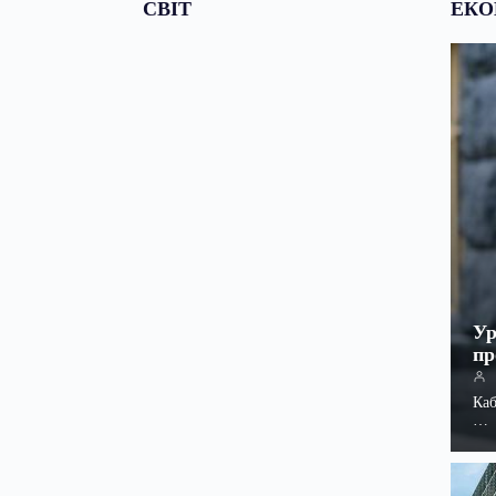
СВІТ
ЕКО
Ур
пр
Каб
…