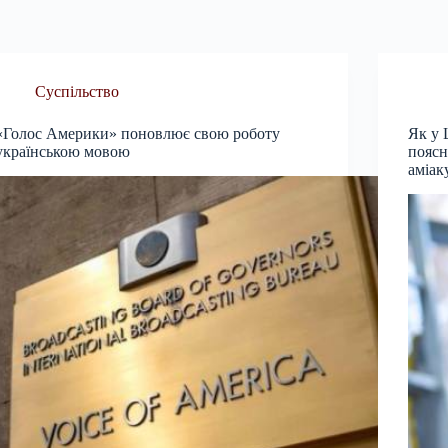
Суспільство
«Голос Америки» поновлює свою роботу
Як у 
українською мовою
поясн
аміак