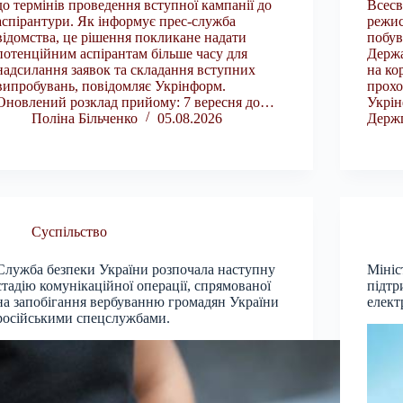
до термінів проведення вступної кампанії до
Всесв
аспірантури. Як інформує прес-служба
режис
відомства, це рішення покликане надати
побув
потенційним аспірантам більше часу для
Держа
надсилання заявок та складання вступних
на ко
випробувань, повідомляє Укрінформ.
прохо
Оновлений розклад прийому: 7 вересня до…
Укрін
Поліна Більченко
05.08.2026
Держ
Суспільство
Служба безпеки України розпочала наступну
Мініс
стадію комунікаційної операції, спрямованої
підтр
на запобігання вербуванню громадян України
елект
російськими спецслужбами.