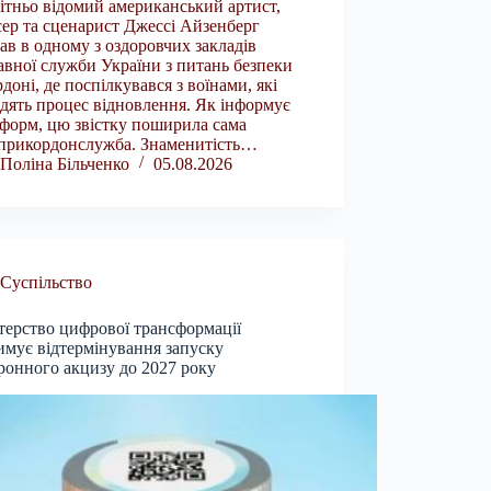
ітньо відомий американський артист,
ер та сценарист Джессі Айзенберг
ав в одному з оздоровчих закладів
вної служби України з питань безпеки
рдоні, де поспілкувався з воїнами, які
дять процес відновлення. Як інформує
форм, цю звістку поширила сама
прикордонслужба. Знаменитість…
Поліна Більченко
05.08.2026
Суспільство
терство цифрової трансформації
имує відтермінування запуску
ронного акцизу до 2027 року