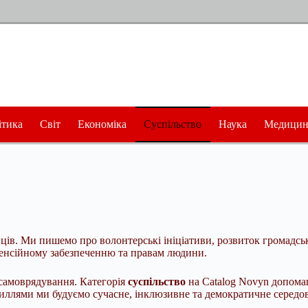
ітика
Світ
Економіка
Суспільство
Наука
Медицин
ів. Ми пишемо про волонтерські ініціативи, розвиток громадсько
пенсійному забезпеченню та правам людини.
 самоврядування. Категорія
суспільство
на Catalog Novyn допомага
силлями ми будуємо сучасне, інклюзивне та демократичне середо