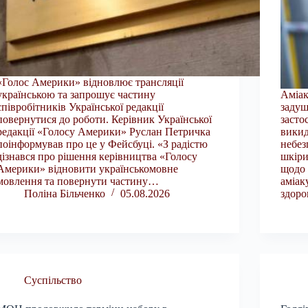
«Голос Америки» відновлює трансляції
українською та запрошує частину
Аміак
співробітників Української редакції
задуш
повернутися до роботи. Керівник Української
засто
редакції «Голосу Америки» Руслан Петричка
викид
поінформував про це у Фейсбуці. «З радістю
небез
дізнався про рішення керівництва «Голосу
шкіри
Америки» відновити українськомовне
щодо 
мовлення та повернути частину…
аміак
Поліна Більченко
05.08.2026
здоро
Суспільство