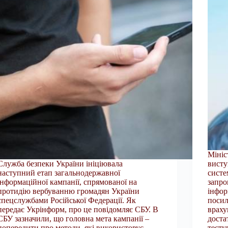
Мініс
Служба безпеки України ініціювала
висту
наступний етап загальнодержавної
систе
інформаційної кампанії, спрямованої на
запро
протидію вербуванню громадян України
інфор
спецслужбами Російської Федерації. Як
посил
передає Укрінформ, про це повідомляє СБУ. В
враху
СБУ зазначили, що головна мета кампанії –
доста
попередити про методи, які використовує
тест