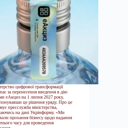
терство цифрової трансформації
пає за перенесення введення в дію
ми еАкциз на 1 липня 2027 року,
понувавши це рішення уряду. Про це
мує пресслужба міністерства,
аючись на дані Укрінформу. «Ми
вали прохання бізнесу щодо надання
тнього часу для проведення
ування…