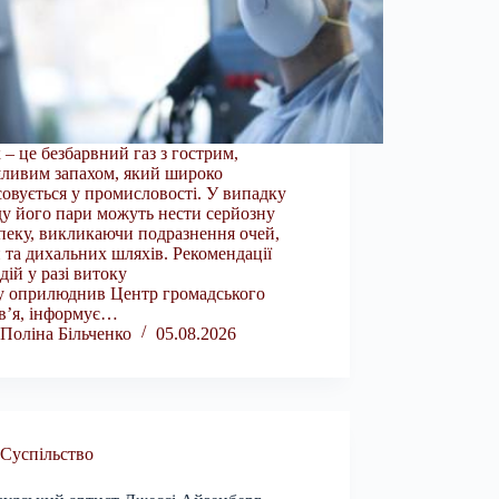
 – це безбарвний газ з гострим,
ливим запахом, який широко
совується у промисловості. У випадку
у його пари можуть нести серйозну
пеку, викликаючи подразнення очей,
 та дихальних шляхів. Рекомендації
дій у разі витоку
у оприлюднив Центр громадського
в’я, інформує…
Поліна Більченко
05.08.2026
Суспільство