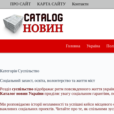
Перейти
ПРО САЙТ
КАРТА САЙТУ
Контакти
до
вмісту
Головна
Україна
Пол
Категорія
Суспільство
Соціальний захист, освіта, волонтерство та життя міст
Розділ
суспільство
відображає ритм повсякденного життя українц
Каталог новин України
приділяє увагу соціальним гарантіям, 
Ми розповідаємо історії незламності та успішні кейси місцевого
важливих соціальних проектів. Читайте про те, як спільними зу