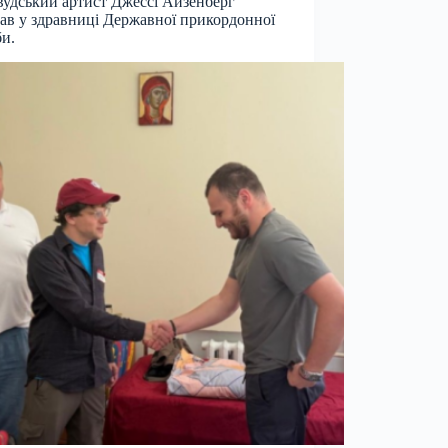
вудський артист Джессі Айзенберг
ав у здравниці Державної прикордонної
и.