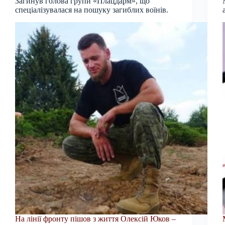
Загинув голова групи «Плацдарм», що
спеціалізувалася на пошуку загиблих воїнів.
На лінії фронту пішов з життя Олексій Юков –