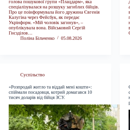
голова пошукової групи «Плацдарм», яка
спеціалізувалася на розшуку загиблих бійців.
Про це поінформувала його дружина Євгенія
Калугіна через Фейсбук, як передає
Укрінформ. «Мій чоловік загинув», –
опублікувала вона. Військовий Сергій
Гнєзділов…
Поліна Більченко
05.08.2026
Суспільство
«Розпродай житло та віддай мені кошти»:
спіймали посадовця, котрий домагався 10
тисяч доларів від бійця ЗСУ.