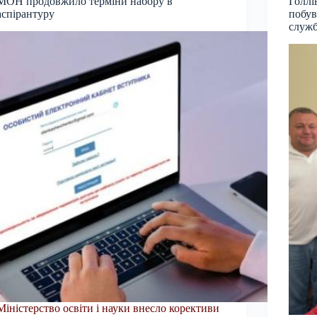
МОН продовжило терміни набору в
Голлі
аспірантуру
побув
служб
Міністерство освіти і науки внесло корективи