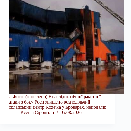
> Фото: (оновлено) Внаслідок нічної ракетної
атаки з боку Росії знищено розподільчий
складський центр Rozetka у Броварах, неподалік
Ксенія Сіроштан
05.08.2026