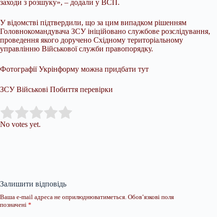
заходи з розшуку», – додали у ВСП.
У відомстві підтвердили, що за цим випадком рішенням
Головнокомандувача ЗСУ ініційовано службове розслідування,
проведення якого доручено Східному територіальному
управлінню Військової служби правопорядку.
Фотографії Укрінформу можна придбати тут
ЗСУ Військові Побиття перевірки
Submit Rating
Rate this item:
No votes yet.
Залишити відповідь
Ваша e-mail адреса не оприлюднюватиметься.
Обов’язкові поля
позначені
*