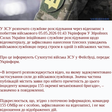
У ЗСУ розпочато службове розслідування через відеозапис з
побиттям військового 05.05.2026 01:43 Укрінформ У Збройних
Силах України ініційовано службове розслідування щодо
відеоматеріалу, де зафіксовано нанесення тілесних ушкоджень
військовослужбовцю перед строєм в одній із військових частин.
Про це інформують Сухопутні війська ЗСУ у Фейсбуці, передає
Укрінформ.
«В інтернеті розповсюджується відео, на якому задокументовано
застосування сили до військовослужбовця. Значна частина
публікацій
містить заяви про нібито причетність до цього
інциденту командира 155 окремої механізованої бригади», –
зазначено в повідомленні.
Підкреслюється, що, згідно з поточною інформацією, командир
155 ОМБр не є особою, зафіксованою на відеозаписі, і не має
відношення до відображених дій.