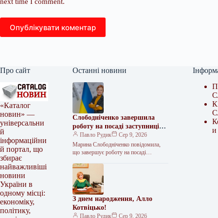
next time I comment.
Опублікувати коментар
Про сайт
Останні новини
Інформ
П
С
К
«Каталог
С
новин» —
Слободніченко завершила
К
універсальни
роботу на посаді заступниці
и
й
міністра охорони здоров’я
Павло Рудик
Сер 9, 2026
інформаційни
Марина Слободніченко повідомила,
й портал, що
що завершує роботу на посаді
збирає
заступниці міністра охорони здоров’я
найважливіші
України з питань європейської
новини
інтеграції. Про це вона…
України в
одному місці:
З днем народження, Алло
економіку,
Котвіцько!
політику,
Павло Рудик
Сер 9, 2026