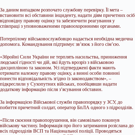
За даним випадком розпочато службову перевірку. Її мета –
встановити всі обставини інциденту, надати діям причетних осіб
відповідну правову оцінку та забезпечити реагування у
співпраці з уповноваженими правоохоронними органами.
Потерпілому військовослужбовцю надається необхідна медична
допомога. Командування підтримує зв’язок з його сім’єю.
«Збройні Сили України не терплять насильства, приниження
людської гідності чи дій, які йдуть врозріз з військовою
дисципліною та законом. Усі підтверджені факти мають
отримати належну правову оцінку, а винні особи повинні
понести відповідальність згідно із законодавством», –
підкреслили у Сухопутних військах, пообіцявши надати
додаткову інформацію після з’ясування обставин.
За інформацією Військової служби правопорядку у ЗСУ, до
побиття причетний солдат, оператор БпЛА одного з підрозділів.
«Після скоєння правопорушення, він самовільно покинув
військову частину. Інформація про його затримання розіслана до
всіх підрозділів ВСП та Національної поліції. Проводяться