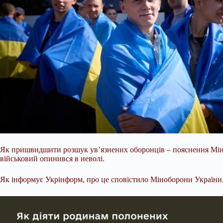
Як пришвидшити розшук ув’язнених оборонців – пояснення Міно
військовий опинився в неволі.
Як інформує Укрінформ, про це сповістило Міноборони України