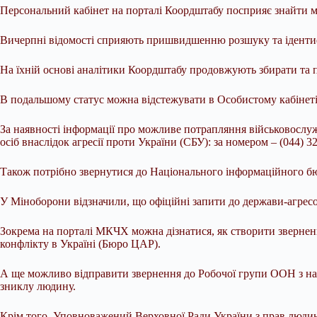
Персональний кабінет на порталі Коордштабу посприяє знайти 
Вичерпні відомості сприяють пришвидшенню розшуку та ідентиф
На їхній основі аналітики Коордштабу продовжують збирати та пер
В подальшому статус можна відстежувати в Особистому кабінеті
За наявності інформації про можливе потрапляння військовослуж
осіб внаслідок агресії проти України (СБУ): за номером – (044) 3
Також потрібно звернутися до Національного інформаційного бю
У Міноборони відзначили, що офіційні запити до держави-агресо
Зокрема на порталі МКЧХ можна дізнатися, як створити зверне
конфлікту в Україні (Бюро ЦАР).
А ще можливо відправити звернення до Робочої групи ООН з нас
зниклу людину.
Крім того, Уповноважений Верховної Ради України з прав людин