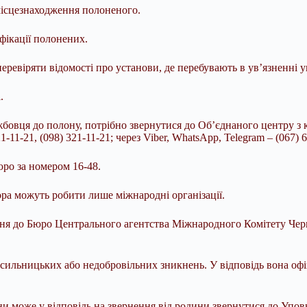
місцезнаходження полоненого.
ікації полонених.
евіряти відомості про установи, де перебувають в ув’язненні укр
.
бовця до полону, потрібно звернутися до Об’єднаного центру з 
21-11-21, (098) 321-11-21; через Viber, WhatsApp, Telegram – (06
ро за номером 16-48.
ра можуть робити лише міжнародні організації.
ння до Бюро Центрального агентства Міжнародного Комітету Че
ильницьких або недобровільних зникнень. У відповідь вона офі
и може у відповідь на звернення від родини звернутися до Упов