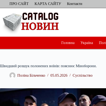
Перейти
ПРО САЙТ
КАРТА САЙТУ
Контакти
до
вмісту
Головна
Україна
Пол
Швидший розшук полонених воїнів: пояснює Міноборони.
Поліна Більченко
05.05.2026
Суспільство