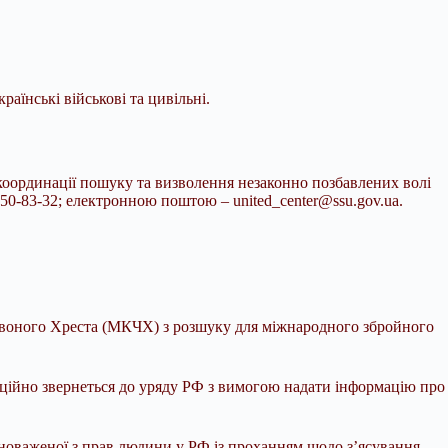
аїнські військові та цивільні.
координації пошуку та визволення незаконно позбавлених волі
7) 650-83-32; електронною поштою –
united_center@ssu.gov.ua
.
рвоного Хреста (МКЧХ) з розшуку для міжнародного збройного
ційно звернеться до уряду РФ з вимогою надати інформацію про
новаженої з прав людини у РФ із проханням щодо з’ясування