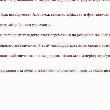
будь-які відомості. Але також важливо зафіксувати факт відмови»
ити місце їхнього утримання.
иски полонених та відбуваються перемовини на різних рівнях, що
ошового забезпечення (у тому числі додаткова винагорода у розмі
ого забезпечення членам родини, то виплати за період перебув
відального за обмін цивільними полоненими, через це обмін цієї 