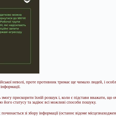
сійської неволі, проте противник тримає ще чимало людей, і особ
 інформації.
могу прискорити їхній розшук і, коли є підстави вважати, що об
 його статусу та задіює всі можливі способи пошуку.
х починається зі збору інформації (останнє відоме місцезнаходже