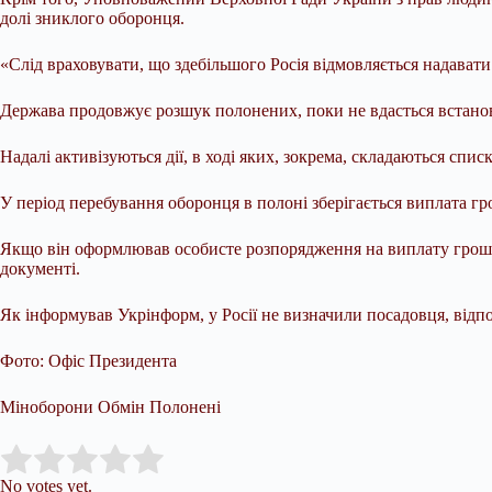
долі зниклого оборонця.
«Слід враховувати, що здебільшого Росія відмовляється надавати 
Держава продовжує розшук полонених, поки не вдасться встанов
Надалі активізуються дії, в ході яких, зокрема, складаються сп
У період перебування оборонця в полоні зберігається виплата гр
Якщо він оформлював особисте розпорядження на виплату грошов
документі.
Як інформував Укрінформ, у Росії не визначили посадовця, відпо
Фото: Офіс Президента
Міноборони Обмін Полонені
Submit Rating
Rate this item:
No votes yet.