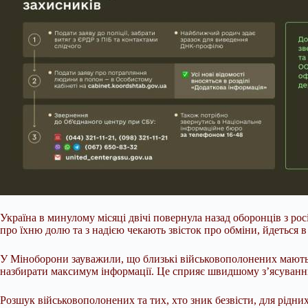
Україна в минулому місяці двічі повернула назад оборонців з ро
про їхню долю та з надією чекають звісток про
обміни, йдеться в
У Міноборони зауважили, що близькі військовополонених мають з
назбирати максимум інформації. Це сприяє швидшому з’ясуванню
Розшук військовополонених та тих, хто зник безвісти, для рідни