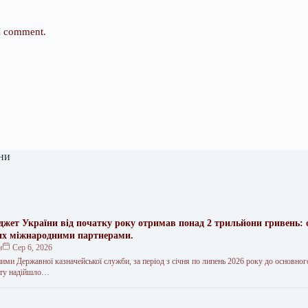
 I comment.
ни
жет України від початку року отримав понад 2 трильйони гривень: 
их міжнародними партнерами.
н
Сер 6, 2026
ими Державної казначейської служби, за період з січня по липень 2026 року до основно
ету надійшло…