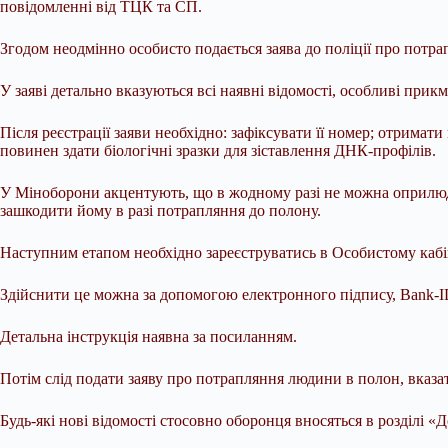
повідомленні від ТЦК та СП.
Згодом неодмінно особисто подається заява до поліції про потр
У заяві детально вказуються всі наявні відомості, особливі прикм
Після реєстрації заяви необхідно: зафіксувати її номер; отрима
повинен здати біологічні зразки для зіставлення ДНК-профілів.
У Міноборони акцентують, що в жодному разі не можна оприлюдню
зашкодити йому в разі потрапляння до полону.
Наступним етапом необхідно зареєструватись в Особистому каб
Здійснити це можна за допомогою електронного підпису, Bank-I
Детальна інструкція наявна за посиланням.
Потім слід подати заяву про потрапляння людини в полон, вказа
Будь-які нові відомості стосовно оборонця вносяться в розділі «