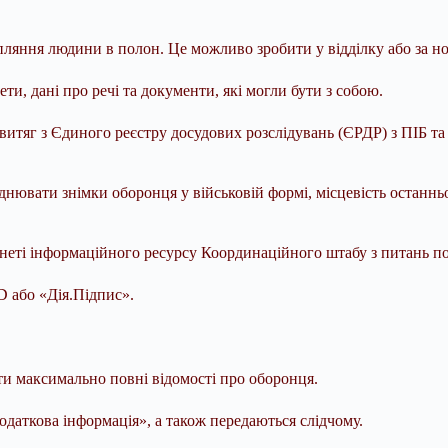
апляння людини в полон. Це можливо зробити у відділку або за н
ети, дані про речі та документи, які могли бути з собою.
ти витяг з Єдиного реєстру досудових розслідувань (ЄРДР) з ПІБ 
вати знімки оборонця у військовій формі, місцевість останньог
інеті інформаційного ресурсу Координаційного штабу з питань 
D або «Дія.Підпис».
ти максимально повні відомості про оборонця.
Додаткова інформація», а також передаються слідчому.