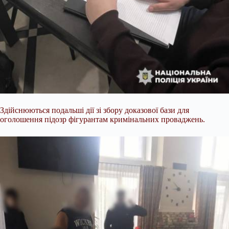
Здійснюються подальші дії зі збору доказової бази для
оголошення підозр фігурантам кримінальних проваджень.