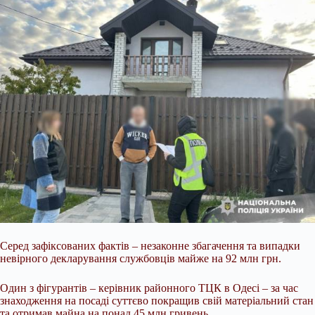
Серед зафіксованих фактів – незаконне збагачення та випадки
невірного декларування службовців майже на 92 млн грн.
Один з фігурантів – керівник районного ТЦК в Одесі – за час
знаходження на посаді суттєво покращив свій матеріальний стан
та отримав майна на понад 45 млн гривень.