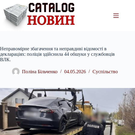
Перейти
до
вмісту
Неправомірне збагачення та неправдиві відомості в
деклараціях: поліція здійснила 44 обшуки у службовців
ВЛК.
Поліна Більченко
04.05.2026
Суспільство