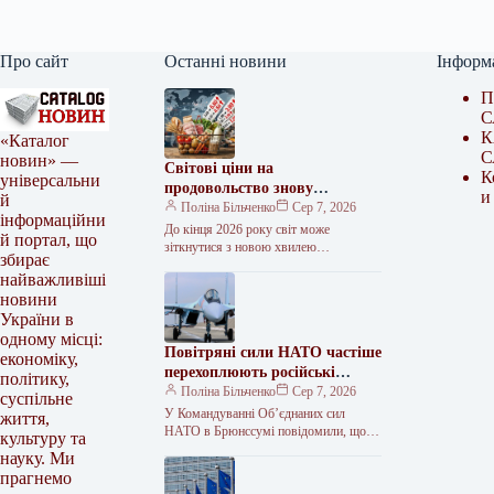
Про сайт
Останні новини
Інформ
П
С
К
«Каталог
С
новин» —
Світові ціни на
К
універсальни
продовольство знову
и
й
потягнуться вгору – FAO
Поліна Більченко
Сер 7, 2026
інформаційни
До кінця 2026 року світ може
й портал, що
зіткнутися з новою хвилею
збирає
продовольчої інфляції, а вже у 2027
найважливіші
році зростання цін на…
новини
України в
одному місці:
Повітряні сили НАТО частіше
економіку,
перехоплюють російські
політику,
літаки
Поліна Більченко
Сер 7, 2026
суспільне
У Командуванні Об’єднаних сил
життя,
НАТО в Брюнссумі повідомили, що
культуру та
кількість вильотів винищувачів
науку. Ми
Альянсу для перехоплення російських
прагнемо
військових літаків біля східного…