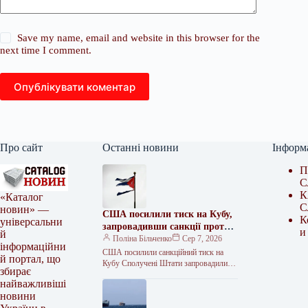
Save my name, email and website in this browser for the
next time I comment.
Опублікувати коментар
Про сайт
Останні новини
Інформ
П
С
К
«Каталог
С
новин» —
США посилили тиск на Кубу,
К
універсальни
запровадивши санкції проти
и
й
фігурантів збройних
Поліна Більченко
Сер 7, 2026
інформаційни
закупівель
США посилили санкційний тиск на
й портал, що
Кубу Сполучені Штати запровадили
збирає
нові обмеження проти кубинських
найважливіші
посадовців та компаній, пов’язаних із
новини
закупівлею зброї,…