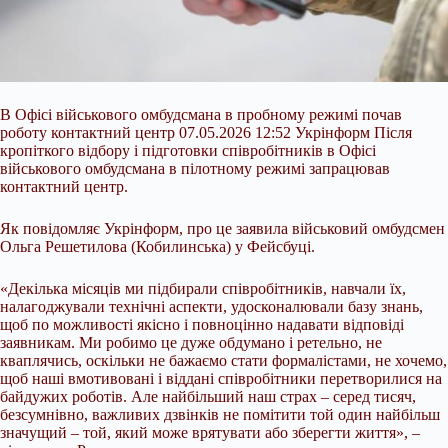
В Офісі військового омбудсмана в пробному режимі почав
роботу контактний центр 07.05.2026 12:52 Укрінформ Після
кропіткого відбору і підготовки співробітників в Офісі
військового омбудсмана в пілотному режимі запрацював
контактний центр.
Як повідомляє Укрінформ, про це заявила військовий омбудсмен
Ольга Решетилова (Кобилинська) у Фейсбуці.
«Декілька місяців ми підбирали співробітників, навчали їх,
налагоджували технічні аспекти, удосконалювали базу знань,
щоб по можливості якісно і
повноцінно надавати відповіді
заявникам. Ми робимо це дуже обдумано і ретельно, не
кваплячись, оскільки не бажаємо стати формалістами, не хочемо,
щоб наші вмотивовані і віддані співробітники перетворилися на
байдужих роботів. Але найбільший наш страх – серед тисяч,
безсумнівно, важливих дзвінків не помітити той один найбільш
значущий – той, який може врятувати або зберегти життя», –