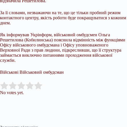
відзначила Решетилова.
За її словами, незважаючи на те, що це тільки пробний режим
контактного центру, якість роботи буде покращуватися з кожним
днем.
Як інформував Укрінформ, військовий омбудсмен Ольга
Решетилова (Кобилинська) пояснила відмінність між функціями
Офісу військового омбудсмана і Офісу уповноваженого
Верховної Ради з прав людини, підкресливши, що її структура
займається виключно питаннями проходження військової
служби.
Військові Військовий омбудсман
Submit Rating
Rate this item:
No votes yet.