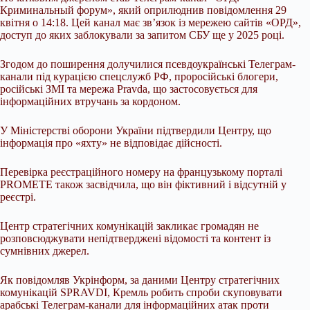
Криминальный форум», який оприлюднив повідомлення 29
квітня о 14:18. Цей канал має зв’язок із мережею сайтів «ОРД»,
доступ до яких заблокували за запитом СБУ ще у 2025 році.
Згодом до поширення долучилися псевдоукраїнські Телеграм-
канали під курацією спецслужб РФ, проросійські блогери,
російські ЗМІ та мережа Pravda, що застосовується для
інформаційних втручань за кордоном.
У Міністерстві оборони України підтвердили Центру, що
інформація про «яхту» не відповідає дійсності.
Перевірка реєстраційного номеру на французькому порталі
PROMETE також засвідчила, що він фіктивний і відсутній у
реєстрі.
Центр стратегічних комунікацій закликає громадян не
розповсюджувати непідтверджені відомості та контент із
сумнівних джерел.
Як повідомляв Укрінформ, за даними Центру стратегічних
комунікацій SPRAVDI, Кремль робить спроби скуповувати
арабські Телеграм-канали для інформаційних атак проти