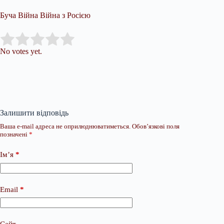
Буча Війна Війна з Росією
Submit Rating
Rate this item:
No votes yet.
Залишити відповідь
Ваша e-mail адреса не оприлюднюватиметься.
Обов’язкові поля
позначені
*
Ім’я
*
Email
*