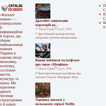
П
С
К
«Каталог
С
новин» —
Дрогобич запровадив
К
універсальни
мораторій на
и
й
російськомовний культурний
Павло Рудик
Сер 6, 2026
інформаційни
продукт
У Дрогобицькій громаді відтепер
й портал, що
заборонено публічне використання
збирає
російськомовного культурного
найважливіші
продукту. Таке рішення одноголосно
новини
ухвалила міська рада у четвер, 6
серпня.…
України в
одному місці:
Кияни побачили мультфільм
економіку,
про героя «Мунфіша»
політику,
Павло Рудик
Сер 6, 2026
суспільне
У Києві презентували мультфільм про
життя,
льотчика Олексія «Мунфіша» Меся У
культуру та
Музеї війни відбулася презентація
науку. Ми
першого мультфільму з серії «Книга-
прагнемо
мандрівка. Герої»,…
давати
читачам
Українка знялася у
структурован
польському серіалі Netflix
у й повну