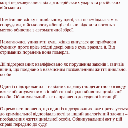
котрі переховувалися від артилерійських ударів та російських
військових.
Помітивши жінку в цивільному одязі, яка переміщалася між
спорудами, військовослужбовці спільно відкрили вогонь з
метою вбивства з автоматичної зброї.
Намагаючись уникнути куль, жінка кинулася до прибудови
будинку, проте крізь вхідні двері одна з куль вразила її. Від
отриманих поранень вона померла.
Дії підозрюваних кваліфіковано як порушення законів і звичаїв
війни, що поєднано з навмисним позбавленням життя цивільної
особи.
Один із підозрюваних – навідник парашутно-десантного взводу
вже є обвинуваченим в іншій справі щодо вбивства цивільної
особи. Обвинувальний акт направлено до судової інстанції.
Окремо встановлено, що один із підозрюваних вже притягується
до кримінальної відповідальності за інший аналогічний злочин –
позбавлення життя цивільної особи. Обвинувальний акт у цій
справі передано до суду.