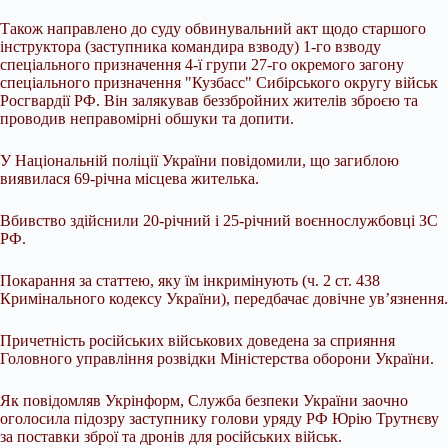
Також направлено до суду обвинувальний акт щодо старшого
інструктора (заступника командира взводу) 1-го взводу
спеціального призначення 4-ї групи 27-го окремого загону
спеціального призначення "Кузбасс" Сибірського округу військ
Росгвардії РФ. Він залякував беззбройних жителів зброєю та
проводив неправомірні обшуки та допити.
У Національній поліції України повідомили, що загиблою
виявилася 69-річна місцева жителька.
Вбивство здійснили 20-річний і 25-річний воєннослужбовці ЗС
РФ.
Покарання за статтею, яку їм інкримінують (ч. 2 ст. 438
Кримінального кодексу України), передбачає довічне ув’язнення.
Причетність російських військових доведена за сприяння
Головного управління розвідки Міністерства оборони України.
Як повідомляв Укрінформ, Служба безпеки України заочно
оголосила підозру заступнику голови уряду РФ Юрію Трутнєву
за поставки зброї та дронів для російських військ.