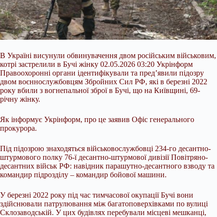
В Україні висунули обвинувачення двом російським військовим,
котрі застрелили в Бучі жінку 02.05.2026 03:20 Укрінформ
Правоохоронні органи ідентифікували та пред’явили підозру
двом воєннослужбовцям Збройних Сил РФ, які в березні 2022
року вбили з вогнепальної зброї в Бучі, що на Київщині, 69-
річну жінку.
Як інформує Укрінформ, про це заявив Офіс генерального
прокурора.
Під підозрою знаходяться військовослужбовці 234-го десантно-
штурмового полку 76-ї десантно-штурмової дивізії
Повітряно-
десантних військ РФ: навідник парашутно-десантного взводу та
командир підрозділу – командир бойової машини.
У березні 2022 року під час тимчасової окупації Бучі вони
здійснювали патрулювання між багатоповерхівками по вулиці
Склозаводській. У цих будівлях перебували місцеві мешканці,