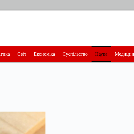
ітика
Світ
Економіка
Суспільство
Наука
Медицин