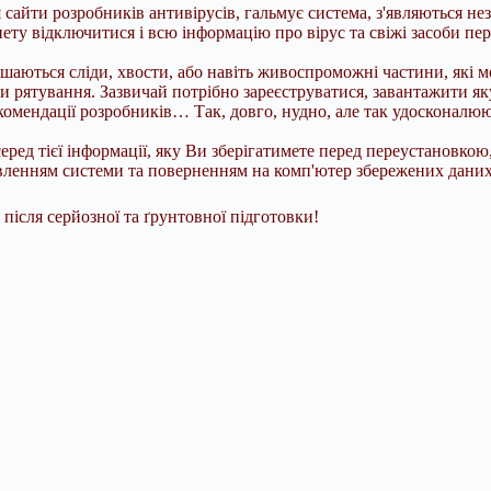
сайти розробників антивірусів, гальмує система, з'являються нез
рнету відключитися і всю інформацію про вірус та свіжі засоби 
лишаються сліди, хвости, або навіть живоспроможні частини, які 
рятування. Зазвичай потрібно зареєструватися, завантажити якус
комендації розробників… Так, довго, нудно, але так удосконалю
еред тієї інформації, яку Ви зберігатимете перед переустановко
овленням системи та поверненням на комп'ютер збережених даних
після серйозної та ґрунтовної підготовки!