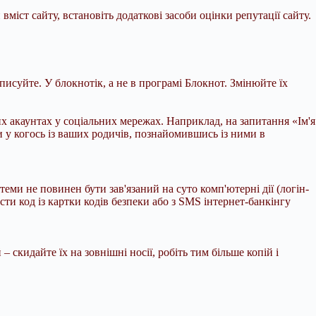
міст сайту, встановіть додаткові засоби оцінки репутації сайту.
записуйте. У блокнотік, а не в програмі Блокнот. Змінюйте їх
их акаунтах у соціальних мережах. Наприклад, на запитання «Ім'я
 у когось із ваших родичів, познайомившись із ними в
теми не повинен бути зав'язаний на суто комп'ютерні дії (логін-
сти код із картки кодів безпеки або з SMS інтернет-банкінгу
скидайте їх на зовнішні носії, робіть тим більше копій і