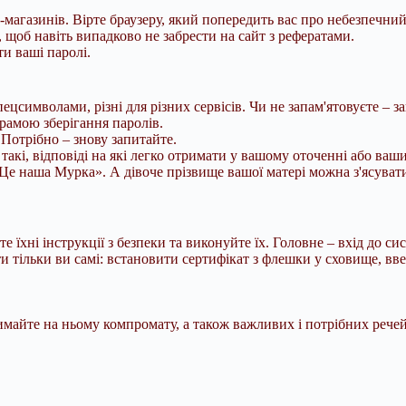
магазинів. Вірте браузеру, який попередить вас про небезпечний в
 щоб навіть випадково не забрести на сайт з рефератами.
и ваші паролі.
спецсимволами, різні для різних сервісів. Чи не запам'ятовуєте – 
грамою зберігання паролів.
 Потрібно – знову запитайте.
такі, відповіді на які легко отримати у вашому оточенні або ваш
Це наша Мурка». А дівоче прізвище вашої матері можна з'ясувати
хні інструкції з безпеки та виконуйте їх. Головне – вхід до сис
и тільки ви самі: встановити сертифікат з флешки у сховище, вве
майте на ньому компромату, а також важливих і потрібних речей – 