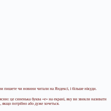
ари пишете чи новини читали на Яндексі, і більше нікуди.
ясню: це синенька буква «е» на екрані, яку ви звикли називати
 якщо потрібно або дуже хочеться.