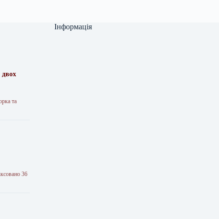
Інформація
 двох
орка та
іксовано 36