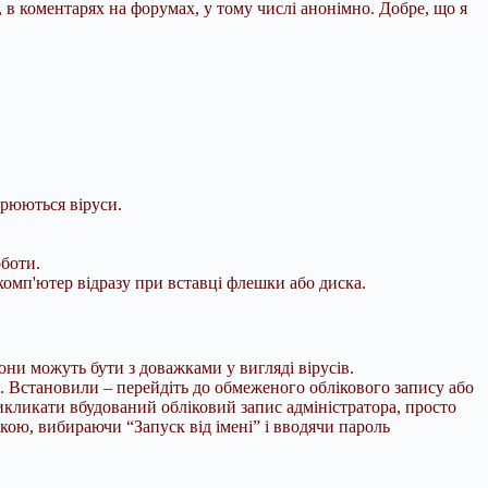
, в коментарях на форумах, у тому числі анонімно. Добре, що я
ирюються віруси.
оботи.
комп'ютер відразу при вставці флешки або диска.
они можуть бути з доважками у вигляді вірусів.
а. Встановили – перейдіть до обмеженого облікового запису або
икликати вбудований обліковий запис адміністратора, просто
ою, вибираючи “Запуск від імені” і вводячи пароль