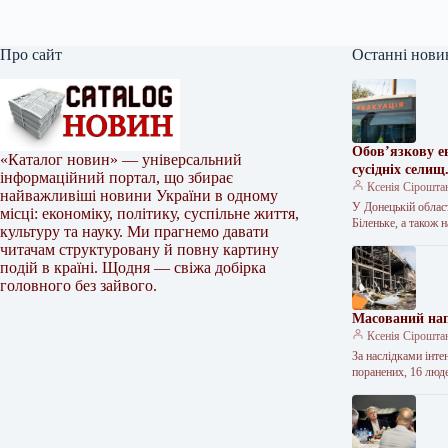
Про сайт
Останні нови
Обов’язкову е
«Каталог новин» — універсальний
сусідніх селищ
інформаційний портал, що збирає
Ксенія Сірошта
найважливіші новини України в одному
У Донецькій област
місці: економіку, політику, суспільне життя,
Біленьке, а також
культуру та науку. Ми прагнемо давати
читачам структуровану й повну картину
подій в країні. Щодня — свіжа добірка
головного без зайвого.
Масований нап
Ксенія Сірошта
За наслідками інте
поранених, 16 лю