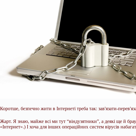
Коротше, безпечно жити в Інтернеті треба так: зав'язати-перев'я
Жарт. Я знаю, майже всі ми тут “віндузятники”, а деякі ще й бра
«Інтернет».) І хоча для інших операційних систем вірусів набаг