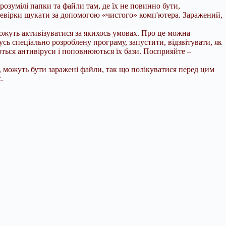
розумілі папки та файли там, де їх не повинно бути,
перевірки шукати за допомогою «чистого» комп'ютера. Заражений,
можуть активізуватися за якихось умовах. Про це можна
ь спеціально розроблену програму, запустити, відзвітувати, як
ються антивіруси і поповнюються їх бази. Посприяйте –
ю, можуть бути заражені файли, так що полікуватися перед цим
.