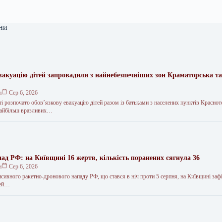
ни
вакуацію дітей запровадили з найнебезпечніших зон Краматорська та
.
н
Сер 6, 2026
і розпочато обов’язкову евакуацію дітей разом із батьками з населених пунктів Краснот
 найбільш вразливих…
ад РФ: на Київщині 16 жертв, кількість поранених сягнула 36
н
Сер 6, 2026
нсивного ракетно-дронового нападу РФ, що стався в ніч проти 5 серпня, на Київщині заф
дей…