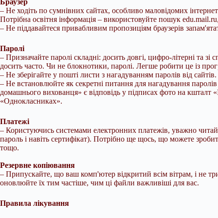
Браузер
– Не ходіть по сумнівних сайтах, особливо маловідомих інтернет-
Потрібна освітня інформація – використовуйте пошук edu.mail.ru,
– Не піддавайтеся привабливим пропозиціям браузерів запам'ятат
Паролі
– Призначайте паролі складні: досить довгі, цифро-літерні та зі 
досить часто. Чи не блокнотики, паролі. Легше робити це із про
– Не зберігайте у пошті листи з нагадуванням паролів від сайтів.
– Не встановлюйте як секретні питання для нагадування паролів 
домашнього вихованця» є відповідь у підписах фото на кшталт «
«Однокласниках».
Платежі
– Користуючись системами електронних платежів, уважно читайте ї
пароль і навіть сертифікат). Потрібно ще щось, що можете зробит
тощо.
Резервне копіювання
– Припускайте, що ваш комп'ютер відкритий всім вітрам, і не три
оновлюйте їх тим частіше, чим ці файли важливіші для вас.
Правила лікування