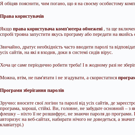
Я обіцяв пояснити, чим погано, що я на своєму особистому комп'
Права користувачів
Якщо
права користувача комп'ютера обмежені
, та ще включе
спробі трояна запустити якусь програму або передати на якийсь с
Звичайно, дратує необхідність часто вводити паролі та відповіда
усіх сайтів, на які я входив, доки в системі сидів вірус.
Хоча це саме періодично робити треба! І в жодному разі не зберіг
Можна, втім, не пам'ятати і не згадувати, а скористатися
програм
Програми зберігання паролів
Зручно: вносите свої логіни та паролі від усіх сайтів, де зареєс
програма, хороші, стійкі. Ви, головне, не забудьте основний – з
флешку – ніхто її не розшифрує, не знаючи пароля до програми. 
авторизує на веб-сайтах, набирати нічого не доведеться, а значи
клавіатурі.)