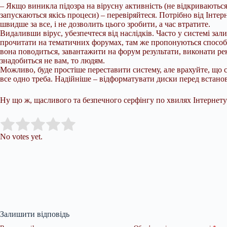
– Якщо виникла підозра на вірусну активність (не відкриваються 
запускаються якісь процеси) – перевіряйтеся. Потрібно від Інте
швидше за все, і не дозволить цього зробити, а час втратите.
Видаливши вірус, убезпечтеся від наслідків. Часто у системі за
прочитати на тематичних форумах, там же пропонуються способи 
вона поводиться, завантажити на форум результати, виконати ре
знадобиться не вам, то людям.
Можливо, буде простіше переставити систему, але врахуйте, що с
все одно треба. Надійніше – відформатувати диски перед встан
Ну що ж, щасливого та безпечного серфінгу по хвилях Інтернету 
Submit Rating
Rate this item:
No votes yet.
Залишити відповідь