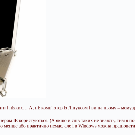
зати і ніяких… А, ні: комп'ютер із Лінуксом і ви на ньому – мему
узером IE користуються. (А якщо й слів таких не знають, тим я по
ато менше або практично немає, але і в Windows
можна працювати,