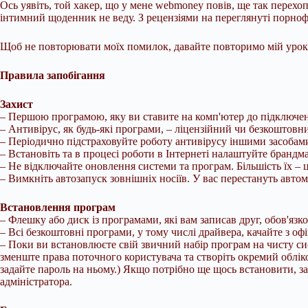
Ось уявіть, той хакер, що у мене webmoney повів, ще так перехоп
інтимний щоденник не веду. З рецензіями на переглянуті порнофі
Щоб не повторювати моїх помилок, давайте повторимо мій урок (
Правила запобігання
Захист
– Першою програмою, яку ви ставите на комп'ютер до підключенн
– Антивірус, як будь-які програми, – ліцензійний чи безкоштов
– Періодично підстраховуйте роботу антивірусу іншими засобами
– Встановіть та в процесі роботи в Інтернеті налаштуйте брандма
– Не відключайте оновлення системи та програм. Більшість їх – ц
– Вимкніть автозапуск зовнішніх носіїв. У вас перестануть авто
Встановлення програм
– Флешку або диск із програмами, які вам записав друг, обов'язк
– Всі безкоштовні програми, у тому числі драйвера, качайте з оф
– Поки ви встановлюєте свій звичний набір програм на чисту сис
зменште права поточного користувача та створіть окремий обліко
задайте пароль на ньому.) Якщо потрібно ще щось встановити, з
адміністратора.