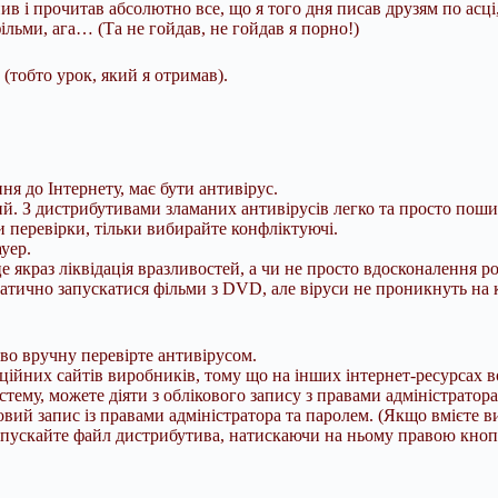
ив і прочитав абсолютно все, що я того дня писав друзям по асці
льми, ага… (Та не гойдав, не гойдав я порно!)
тобто урок, який я отримав).
я до Інтернету, має бути антивірус.
ний. З дистрибутивами зламаних антивірусів легко та просто пош
 перевірки, тільки вибирайте конфліктуючі.
уер.
е якраз ліквідація вразливостей, а чи не просто вдосконалення р
матично запускатися фільми з DVD, але віруси не проникнуть на 
ово вручну перевірте антивірусом.
іційних сайтів виробників, тому що на інших інтернет-ресурсах в
тему, можете діяти з облікового запису з правами адміністратор
вий запис із правами адміністратора та паролем. (Якщо вмієте в
апускайте файл дистрибутива, натискаючи на ньому правою кнопк