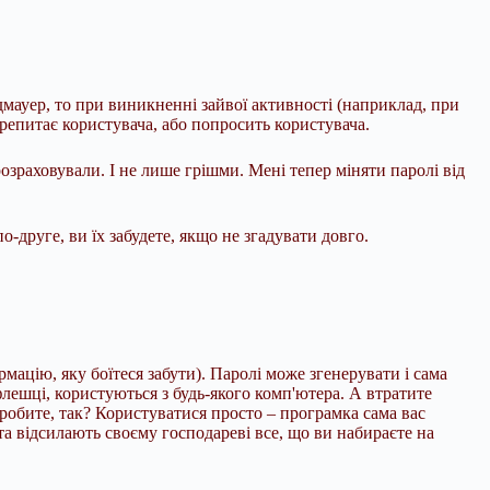
дмауер, то при виникненні зайвої активності (наприклад, при
ерепитає користувача, або попросить користувача.
розраховували. І не лише грішми. Мені тепер міняти паролі від
о-друге, ви їх забудете, якщо не згадувати довго.
ормацію, яку боїтеся забути). Паролі може згенерувати і сама
флешці, користуються з будь-якого комп'ютера. А втратите
зробите, так? Користуватися просто – програмка сама вас
 та відсилають своєму господареві все, що ви набираєте на