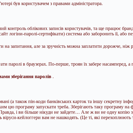
ютері був користувачем з правами адміністратора.
ний контроль облікових записів користувачів, та ще працює бран
айт логіни-паролі-сертифікати) система або заборонить її, або п
ти на запитання, але за зручність можна заплатити дорожче, ніж 
ати паролі в браузерах. По-перше, троян їх забере насамперед, а п
ами зберігання паролів
.
тровані (а також пін-коди банківських карток та іншу секретну інф
 яким цю програму запускати треба. Зберігають таку програму на 
Правда, і ви більше нікуди не зайдете… Але ж ви не одну копію 
ть віруси-кейлоггери вам не нашкодять. (Це ті, які перехоплюють