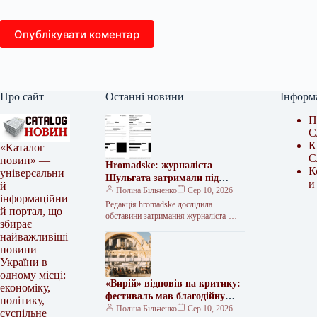
Опублікувати коментар
Про сайт
Останні новини
Інформ
П
С
К
«Каталог
С
новин» —
Hromadske: журналіста
К
універсальни
Шульгата затримали під
и
й
тиском
Поліна Більченко
Сер 10, 2026
інформаційни
Редакція hromadske дослідила
й портал, що
обставини затримання журналіста-
збирає
розслідувача Євгенія Шульгата.
найважливіші
Виявилося, що під час затримання
новини
представники поліції назвалися
несправжніми
України в
одному місці:
«Вирій» відповів на критику:
економіку,
фестиваль мав благодійну
політику,
мету
Поліна Більченко
Сер 10, 2026
суспільне