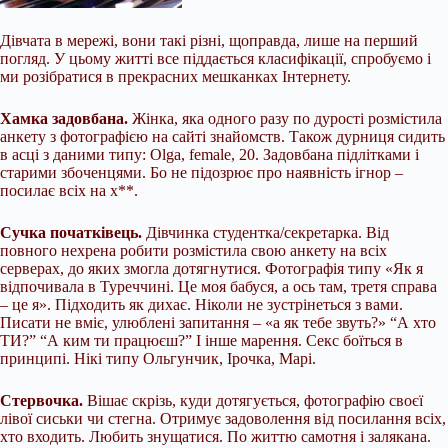
Дівчата в мережі, вони такі різні, щоправда, лише на перший
погляд. У цьому житті все піддається класифікації, спробуємо і
ми розібратися в прекрасних мешканках Інтернету.
Хамка задовбана.
Жінка, яка одного разу по дурості розмістила
анкету з фотографією на сайті знайомств. Також дурниця сидить
в асці з даними типу: Olga, female, 20. Задовбана підлітками і
старими збоченцями. Бо не підозрює про наявність ігнор –
посилає всіх на х**.
Сучка початківець.
Дівчинка студентка/секретарка. Від
повного
нехрена робити розмістила свою анкету на всіх
серверах, до яких змогла дотягнутися. Фотографія типу «Як я
відпочивала в Туреччині. Це моя бабуся, а ось там, третя справа
– це я». Підходить як дихає. Ніколи не зустрінеться з вами.
Писати не вміє, улюблені запитання – «а як тебе звуть?» “А хто
ТИ?” “А ким ти працюєш?” І інше марення. Секс боїться в
принципі. Нікі типу Ольгунчик, Ірочка, Марі.
Стервочка.
Вішає скрізь, куди дотягується, фотографію своєї
лівої сиськи чи стегна. Отримує задоволення від посилання всіх,
хто входить. Любить знущатися. По життю самотня і залякана.