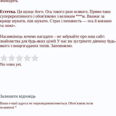
знаходить.
Естетка.
Ця шукає його. Ось такого разо всякого. Прямо-таки
суперкреативного і обов'язково з великим ***м. Вважає за
краще шукати, ніж шукати. Страх і ненависть — ось її ковзани
та лижі».
Насамкінець хочемо нагадати – не забувайте про наш сайт:
знайомства для будь-яких цілей У нас ви зустрінете дівчину будь-
якого з вищезгаданих типів. Запевняємо.
Submit Rating
Rate this item:
No votes yet.
Залишити відповідь
Ваша e-mail адреса не оприлюднюватиметься.
Обов’язкові поля
позначені
*