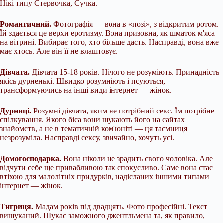
Нікі типу Стервочка, Сучка.
Романтичний.
Фотографія — вона в «позі», з відкритим ротом.
Їй здається це верхи еротизму. Вона призовна, як шматок м'яса
на вітрині. Вибирає того, хто більше дасть. Насправді, вона вже
має хтось. Але він її не влаштовує.
Дівчата.
Дівчата 15-18 років. Нічого не розуміють. Принадність
якісь дурненькі. Швидко розумніють і псуються,
трансформуючись на інші види інтернет — жінок.
Дурниці.
Розумні дівчата, яким не потрібний секс. Їм потрібне
спілкування. Якого біса вони шукають його на сайтах
знайомств, а не в тематичній ком'юніті — ця таємниця
незрозуміла. Насправді сексу, звичайно, хочуть усі.
Домогосподарка.
Вона ніколи не зрадить свого чоловіка. Але
відчути себе ще привабливою так спокусливо. Саме вона стає
втіхою для малолітніх придурків, надісланих іншими типами
інтернет — жінок.
Тигриця.
Мадам років під двадцять. Фото професійні. Текст
вишуканий. Шукає заможного джентльмена та, як правило,