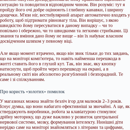
ситуацію та поводитися відповідним чином. Він розуміє: тут я
пройду його очі добре оцінюють і глибину канавки, і ширину
дощечки. М'язи ніг, вестибулярний апарат автоматично входять у
роботу, щоб підтримати рівновагу тіла. Він вирішує, з якою
швидкістю йому пересуватися в даному випадку – чи то
повільно і обережно, чи то швидкими та легкими стрибками. Ці
знання та вміння дано йому не вище – він їх набуває власним
досвідченим шляхом у певному віці.
Але якщо момент втрачено, якщо він звик тільки до тих завдань,
що на моніторі комп'ютера, то навіть найменша перешкода в
житті ставить його в глухий кут. Так, він знає, яку кнопку
натиснути, щоб пройти через перешкоду на екрані, а в
реальному світі він абсолютно розгублений і безпорадний. Те
саме і зі спілкуванням.
Про користь «золотих» помилок
У магазинах можна знайти безліч ігор для малюків 2–3 років.
Існує думка, що вони набагато ефективніші за звичайні. А ще, як
стверджують виробники, робота за клавіатурою стимулює
дрібну моторику, що дуже важливо у розвиток центральної
нервової системи, мозку, формування інтелекту. Нинішні діти
нерідко саме на моніторі знайомляться з літерами та цифрами,