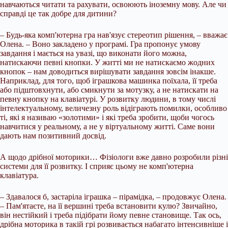
навчаються читати та рахувати, освоюють іноземну мову. Але чи
справді це так добре для дитини?
– Будь-яка комп'ютерна гра нав'язує стереотип рішення, – вважає
Олена. – Воно закладено у програмі. Гра пропонує умову
завдання і мається на увазі, що виконати його можна,
натискаючи певні кнопки. У житті ми не натискаємо жодних
кнопок – нам доводиться вирішувати завдання зовсім інакше.
Наприклад, для того, щоб іграшкова машинка поїхала, її треба
або підштовхнути, або смикнути за мотузку, а не натискати на
певну кнопку на клавіатурі. У розвитку людини, в тому числі
інтелектуальному, величезну роль відіграють помилки, особливо
ті, які я називаю «золотими» і які треба зробити, щоби чогось
навчитися у реальному, а не у віртуальному житті. Саме вони
дають нам позитивний досвід.
А щодо дрібної моторики… Фізіологи вже давно розробили різні
системи для її розвитку. І сприяє цьому не комп'ютерна
клавіатура.
– Здавалося б, застаріла іграшка – пірамідка, – продовжує Олена.
– Пам'ятаєте, на її вершині треба встановити кулю? Звичайно,
він нестійкий і треба підібрати йому певне становище. Так ось,
дрібна моторика в такій грі розвивається набагато інтенсивніше і