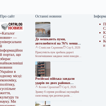
Про сайт
Останні новини
Інформ
П
С
К
«Каталог
С
новин» —
Де мешкають пуми,
К
універсальни
автолюбителі на 76% менш
и
й
схильні до наїздів на оленів –
Станіслав Скрипник
Сер 6, 2026
інформаційни
наука.ua | Українська наука
Присутність пум зробила дорогі
й портал, що
безпечнішими завдяки зміні поведінки
збирає
оленів — це показало дослідження на
найважливіші
Олімпійському півострові. На
новини
території, де були…
України в
одному місці:
Російські війська завдали
економіку,
ударів по двох районах
політику,
Дніпропетровщини, є
Ксенія Сіроштан
Сер 6, 2026
суспільне
потерпілі.
Зранку 6 серпня російські окупаційні
життя,
сили понад три десятки разів
культуру та
здійснювали атаки на два райони
науку. Ми
Дніпропетровщини, використовуючи
прагнемо