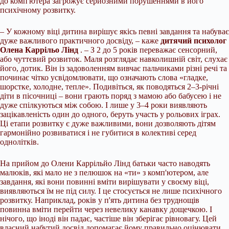
до комп'ютера загрожує серйозними порушеннями в його
психічному розвитку.
– У кожному віці дитина вирішує якісь певні завдання та набуває
дуже важливого практичного досвіду, – каже
дитячий психолог
Олена Каррільо Лінд
. – З 2 до 5 років переважає сенсорний,
або чуттєвий розвиток. Маля розглядає навколишній світ, слухає
його, дотик. Він із задоволенням вивчає пальчиками різні речі та
починає чітко усвідомлювати, що означають слова «гладке,
шорстке, холодне, тепле». Подивіться, як поводяться 2–3-річні
діти в пісочниці – вони грають поряд з мамою або бабусею і не
дуже спілкуються між собою. І лише у 3–4 роки виявляють
зацікавленість один до одного, беруть участь у рольових іграх.
Ці етапи розвитку є дуже важливими, вони дозволяють дітям
гармонійно розвиватися і не губитися в колективі серед
однолітків.
На прийом до Олени Каррільйо Лінд батьки часто наводять
малюків, які мало не з пелюшок на «ти» з комп'ютером, але
завдання, які вони повинні вміти вирішувати у своєму віці,
виявляються їм не під силу. І це стосується не лише психічного
розвитку. Наприклад, років у п'ять дитина без труднощів
повинна вміти перейти через невелику канавку дощечкою. І
нічого, що іноді він падає, частіше він зберігає рівновагу. Цей
власний набутий досвід допомагає йому правильно оцінювати