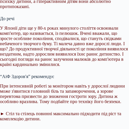
психіку дитини, а гіперактивним дітям вони абсолютно
протипоказані.
До речі
У Японії діти ще у 80-х роках минулого століття освоювали
комп'ютер, що називається, із пелюшок. Вчені вважали, що
зросте особливе покоління, сподівалися, що стануть свідками
небаченого творчого буму. Ті малеча давно вже дорослі люди. І
що? До продуктивної творчої діяльності це покоління виявилося
нездатним, надто дорослим виявилося їхнє раннє дитинство. І
сьогодні погляди на раннє залучення малюків до комп'ютера в
країні кардинально змінилися.
“АіФ Здоров'я” рекомендує
При інтенсивній роботі за монітором навіть у дорослої людини
може з'явитися головний біль та запаморочення, а зорове
перевтома призвести до зниження гостроти зору. Дитина ж
особливо вразлива. Тому подбайте про техніку його безпеки.
► Стіл та стілець повинні максимально підходити під ріст та
комплекцію дитини.