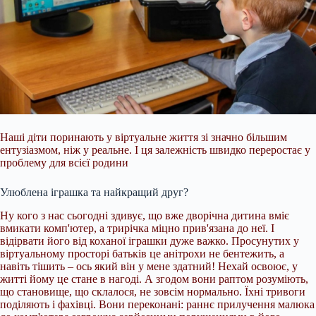
Наші діти поринають у віртуальне життя зі значно більшим
ентузіазмом, ніж у реальне. І ця залежність швидко переростає у
проблему для всієї родини
Улюблена іграшка та найкращий друг?
Ну кого з нас сьогодні здивує, що вже дворічна дитина вміє
вмикати комп'ютер, а трирічка міцно прив'язана до неї. І
відірвати його від коханої іграшки дуже важко. Просунутих у
віртуальному просторі батьків це анітрохи не бентежить, а
навіть тішить – ось який він у мене здатний! Нехай освоює, у
житті йому це
стане в нагоді. А згодом вони раптом розуміють,
що становище, що склалося, не зовсім нормально. Їхні тривоги
поділяють і фахівці. Вони переконані: раннє прилучення малюка