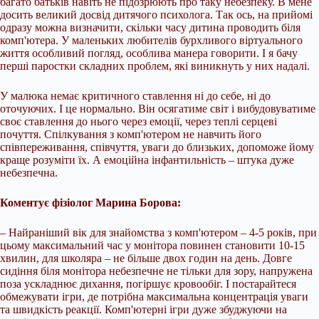
багато батьків навіть не підозрюють про таку небезпеку. В мене
досить великий досвід дитячого психолога. Так ось, на прийомі
одразу можна визначити, скільки часу дитина проводить біля
комп'ютера. У маленьких любителів бурхливого віртуального
життя особливий погляд, особлива манера говорити. І я бачу
перші паростки складних проблем, які виникнуть у них надалі.
У малюка немає критичного ставлення ні до себе, ні до
оточуючих. І це нормально. Він осягатиме світ і вибудовуватиме
своє ставлення до нього через емоції, через теплі серцеві
почуття. Спілкування з комп'ютером не навчить його
співпереживання, співчуття, уваги до близьких, допоможе йому
краще розуміти їх. А емоційна інфантильність – штука дуже
небезпечна.
Коментує фізіолог Марина Борова:
– Найраніший вік для знайомства з комп'ютером – 4-5 років, при
цьому максимальний час у монітора повинен становити 10-15
хвилин, для школяра – не більше двох годин на день. Довге
сидіння біля монітора небезпечне не тільки для зору, напружена
поза ускладнює дихання, погіршує кровообіг. І постарайтеся
обмежувати ігри, де потрібна максимальна концентрація уваги
та швидкість реакції. Комп'ютерні ігри дуже збуджуючи на