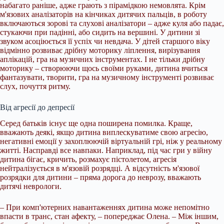
набагато раніше, адже грають з пірамідкою немовлята. Крім
м'язових аналізаторів на кінчиках дитячих пальців, в роботу
включаються зорові та слухові аналізатори – адже куля або падає,
стукаючи при падінні, або сидить на вершині. У дитини зі
звуком асоціюється її успіх чи невдача. У дітей старшого віку
відмінно розвиває дрібну моторику ліплення, вирізування
аплікацій, гра на музичних інструментах. І не тільки дрібну
моторику – створюючи щось своїми руками, дитина вчиться
фантазувати, творити, гра на музичному інструменті розвиває
слух, почуття ритму.
Від агресії до депресії
Серед батьків існує ще одна поширена помилка. Краще,
вважають деякі, якщо дитина виплескуватиме свою агресію,
негативні емоції у захоплюючій віртуальній грі, ніж у реальному
житті. Насправді все навпаки. Наприклад, під час гри у війну
дитина бігає, кричить, розмахує пістолетом, агресія
нейтралізується в м'язовій розрядці. А відсутність м'язової
розрядки для дитини – пряма дорога до неврозу, вважають
дитячі неврологи.
– При комп'ютерних навантаженнях дитина може непомітно
впасти в транс, стан афекту, – попереджає Олена. – Між іншим,