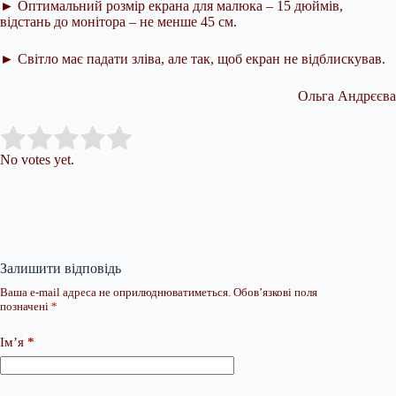
► Оптимальний розмір екрана для малюка – 15 дюймів,
відстань до монітора – не менше 45 см.
► Світло має падати зліва, але так, щоб екран не відблискував.
Ольга Андрєєва
Submit Rating
Rate this item:
No votes yet.
Залишити відповідь
Ваша e-mail адреса не оприлюднюватиметься.
Обов’язкові поля
позначені
*
Ім’я
*