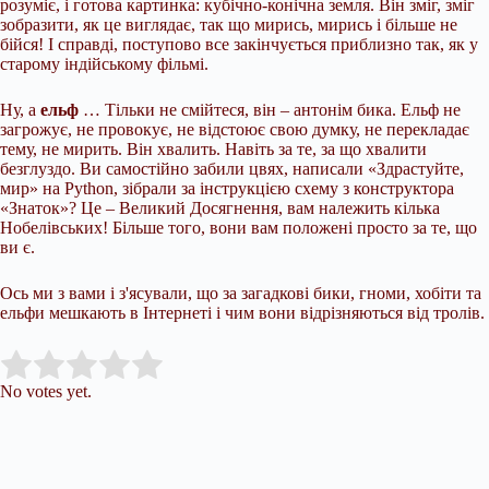
розуміє, і готова картинка: кубічно-конічна земля. Він зміг, зміг
зобразити, як це виглядає, так що мирись, мирись і більше не
бійся! І справді, поступово все закінчується приблизно так, як у
старому індійському фільмі.
Ну, а
ельф
… Тільки не смійтеся, він – антонім бика. Ельф не
загрожує, не провокує, не відстоює свою думку, не перекладає
тему, не мирить. Він хвалить. Навіть за те, за що хвалити
безглуздо. Ви самостійно забили цвях, написали «Здрастуйте,
мир» на Python, зібрали за інструкцією схему з конструктора
«Знаток»? Це – Великий Досягнення, вам належить кілька
Нобелівських! Більше того, вони вам положені просто за те, що
ви є.
Ось ми з вами і з'ясували, що за загадкові бики, гноми, хобіти та
ельфи мешкають в Інтернеті і чим вони відрізняються від тролів.
Submit Rating
Rate this item:
No votes yet.