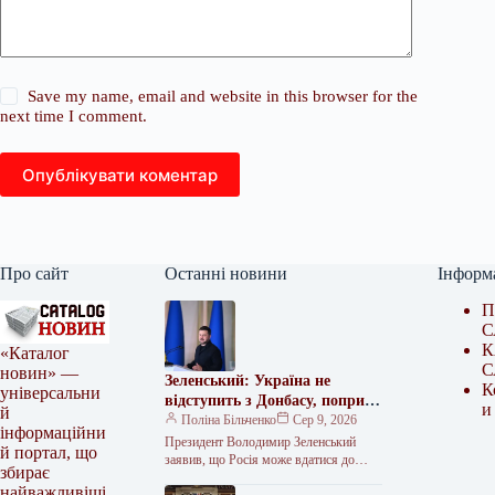
Save my name, email and website in this browser for the
next time I comment.
Опублікувати коментар
Про сайт
Останні новини
Інформ
П
С
К
«Каталог
С
новин» —
Зеленський: Україна не
К
універсальни
відступить з Донбасу, попри
и
й
плани РФ щодо мобілізації
Поліна Більченко
Сер 9, 2026
інформаційни
Президент Володимир Зеленський
й портал, що
заявив, що Росія може вдатися до
збирає
нових кібератак, ракетного тиску та
найважливіші
залякування. За його словами, Кремль