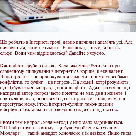
Що роблять в Інтернеті тролі, давно вивчили напам'ять усі. Але
виявляється, вони не самотні. Є ще бики, гноми, хобіти та
ельфи. Вони чим відрізняються? Давайте з'ясуємо.
Бики
діють грубою силою. Хоча, яка може бути сила при
словесному спілкуванні в інтернеті? Скоріше, її еквівалент.
Якщо тролінг – це провокування тими чи іншими способами
конфліктів, то булінг – це погрози. На людей, котрі розуміють,
що відбувається насправді, вони не діють. Адже зрозуміло, що
насправді автор погроз
часто поняття не має, де ви живете, і
навіть якби знав, побоявся б до вас приїхати. Іноді, втім, він
переступає межу, і тоді інтернет-буллінг, також званий
кібербулінгом, можна і справедливо підвести під статтю.
Гноми
теж не тролі, хоча методи у них мало відрізняються.
“Штірліц стояв на своєму – це було улюблене катування
Мюллера”, – такий анекдот одночасно є їх девізом. Якщо гном