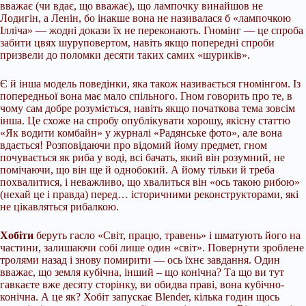
вважає (чи вдає, що вважає), що лампочку винайшов не
Лодигін, а Ленін, бо інакше вона не називалася б «лампочкою
Ілліча» — жодні докази їх не переконають. Гномінг — це спроба
забити цвях шуруповертом, навіть якщо попередні спроби
призвели до поломки десяти таких самих «шуриків».
Є й інша модель поведінки, яка також називається гномінгом. Із
попередньої вона має мало спільного. Гном говорить про те, в
чому сам добре розуміється, навіть якщо початкова тема зовсім
інша. Це схоже на спробу опублікувати хорошу, якісну статтю
«Як водити комбайн» у журналі «Радянське фото», але вона
вдається! Розповідаючи про відомий йому предмет, гном
почувається як риба у воді, всі бачать, який він розумний, не
помічаючи, що він ще й однобокий. А йому тільки й треба
похвалитися, і неважливо, що хвалиться він «ось такою рибою»
(нехай це і правда) перед… історичними реконструкторами, які
не цікавляться рибалкою.
Хобіти
беруть гасло «Світ, працю, травень» і шматують його на
частини, залишаючи собі лише один «світ». Повернути зроблене
тролями назад і знову помирити — ось їхнє завдання. Один
вважає, що земля кубічна, інший – що конічна? Та що ви тут
гавкаєте вже десяту сторінку, ви обидва праві, вона кубічно-
конічна. А це як? Хобіт запускає Blender, кілька годин щось