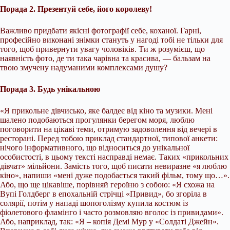
Порада 2. Презентуй себе, його королеву!
Важливо придбати якісні фотографії себе, коханої. Гарні,
професійно виконані знімки стануть у нагоді тобі не тільки для
того, щоб привернути увагу чоловіків. Ти ж розумієш, що
наявність фото, де ти така чарівна та красива, — бальзам на
твою змучену надуманими комплексами душу?
Порада 3. Будь унікальною
«Я прикольне дівчисько, яке балдеє від кіно та музики. Мені
шалено подобаються прогулянки берегом моря, люблю
поговорити на цікаві теми, отримую задоволення від вечері в
ресторані. Перед тобою приклад стандартної, типової анкети:
нічого інформативного, що відноситься до унікальної
особистості, в цьому тексті насправді немає. Таких «прикольних
дівчат» мільйони. Замість того, щоб писати невиразне «я люблю
кіно», напиши «мені дуже подобається такий фільм, тому що…».
Або, що ще цікавіше, порівняй героїню з собою: «Я схожа на
Вупі Голдберг в епохальній стрічці «Привид», бо згоріла в
солярії, потім у нападі шопоголізму купила костюм із
фіолетового фламінго і часто розмовляю вголос із привидами».
Або, наприклад, так: «Я – копія Демі Мур у «Солдаті Джейн».