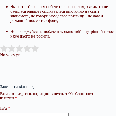
Якщо ти збираєшся побачити з чоловіком, з яким ти не
бачилася раніше і спілкувалася виключно на сайті
знайомств, не говори йому своє прізвище і не давай
домашній номер телефону;
Не погоджуйся на побачення, якщо твій внутрішній голос
каже цього не робити.
Submit Rating
Rate this item:
No votes yet.
Залишити відповідь
Ваша e-mail адреса не оприлюднюватиметься.
Обов’язкові поля
позначені
*
Ім’я
*