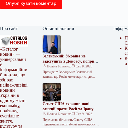
Опублікувати коментар
Про сайт
Останні новини
Інформ
П
С
К
«Каталог
С
новин» —
Зеленський: Україна не
К
універсальни
відступить з Донбасу, попри
и
й
плани РФ щодо мобілізації
Поліна Більченко
Сер 9, 2026
інформаційни
Президент Володимир Зеленський
й портал, що
заявив, що Росія може вдатися до
збирає
нових кібератак, ракетного тиску та
найважливіші
залякування. За його словами, Кремль
новини
також…
України в
одному місці:
Сенат США схвалив нові
економіку,
санкції проти Росії та Ірану
політику,
Поліна Більченко
Сер 9, 2026
суспільне
Переважна більшість Сенату США
життя,
підтримала масштабний законопроєкт
культуру та