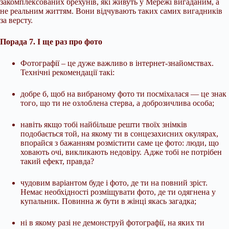
закомплексованих брехунів, які живуть у Мережі вигаданим, а
не реальним життям. Вони відчувають таких самих вигадників
за версту.
Порада 7. І ще раз про фото
Фотографії – це дуже важливо в інтернет-знайомствах.
Технічні рекомендації такі:
добре б, щоб на вибраному фото ти посміхалася — це знак
того, що ти не озлоблена стерва, а доброзичлива особа;
навіть якщо тобі найбільше решти твоїх знімків
подобається той, на якому ти в сонцезахисних окулярах,
впорайся з бажанням розмістити саме це фото: люди, що
ховають очі, викликають недовіру. Адже тобі не потрібен
такий ефект, правда?
чудовим варіантом буде і фото, де ти на повний зріст.
Немає необхідності розміщувати фото, де ти одягнена у
купальник. Повинна ж бути в жінці якась загадка;
ні в якому разі не демонструй фотографії, на яких ти