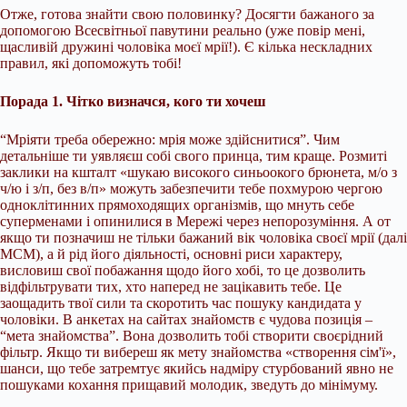
Отже, готова знайти свою половинку? Досягти бажаного за
допомогою Всесвітньої павутини реально (уже повір мені,
щасливій дружині чоловіка моєї мрії!). Є кілька нескладних
правил, які допоможуть тобі!
Порада 1. Чітко визначся, кого ти хочеш
“Мріяти треба обережно: мрія може здійснитися”. Чим
детальніше ти уявляєш собі свого принца, тим краще. Розмиті
заклики на кшталт «шукаю високого синьоокого брюнета, м/о з
ч/ю і з/п, без в/п» можуть забезпечити тебе похмурою чергою
одноклітинних прямоходящих
організмів, що мнуть себе
суперменами і опинилися в Мережі через непорозуміння. А от
якщо ти позначиш не тільки бажаний вік чоловіка своєї мрії (далі
МСМ), а й рід його діяльності, основні риси характеру,
висловиш свої побажання щодо його хобі, то це дозволить
відфільтрувати тих, хто наперед не зацікавить тебе. Це
заощадить твої сили та скоротить час пошуку кандидата у
чоловіки. В анкетах на сайтах знайомств є чудова позиція –
“мета знайомства”. Вона дозволить тобі створити своєрідний
фільтр. Якщо ти вибереш як мету знайомства «створення сім'ї»,
шанси, що тебе затремтує якийсь надміру стурбований явно не
пошуками кохання прищавий молодик, зведуть до мінімуму.