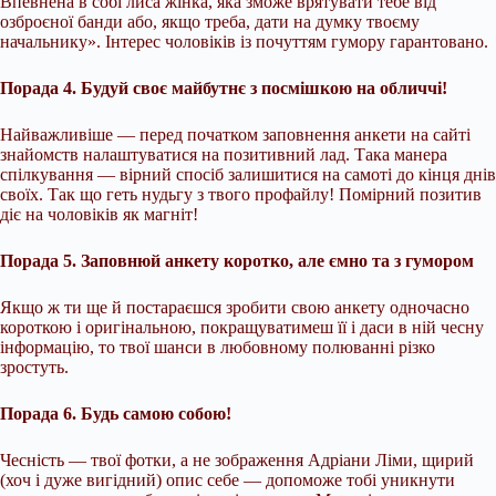
Впевнена в собі лиса жінка, яка зможе врятувати тебе від
озброєної банди або, якщо треба, дати на думку твоєму
начальнику». Інтерес чоловіків із почуттям гумору гарантовано.
Порада 4. Будуй своє майбутнє з посмішкою на обличчі!
Найважливіше — перед початком заповнення анкети на сайті
знайомств налаштуватися на позитивний лад. Така манера
спілкування — вірний спосіб залишитися на самоті до кінця днів
своїх. Так що геть нудьгу з твого профайлу! Помірний позитив
діє на чоловіків як магніт!
Порада 5. Заповнюй анкету коротко, але ємно та з гумором
Якщо ж ти ще й постараєшся зробити свою анкету одночасно
короткою і оригінальною, покращуватимеш її і даси в ній чесну
інформацію, то твої шанси в любовному полюванні різко
зростуть.
Порада 6. Будь самою собою!
Чесність — твої фотки, а не зображення Адріани Ліми, щирий
(хоч і дуже вигідний) опис себе — допоможе тобі уникнути