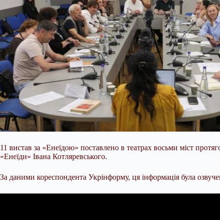
11 вистав за «Енеїдою» поставлено в театрах восьми міст протяг
«Енеїди» Івана Котляревського.
За даними кореспондента Укрінформу, ця інформація була озвучен