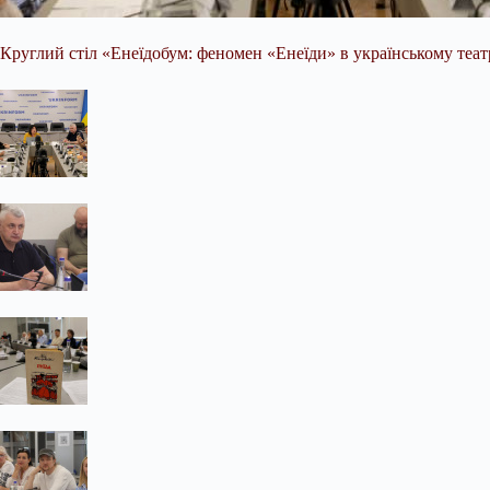
Круглий стіл «Енеїдобум: феномен «Енеїди» в українському театрі