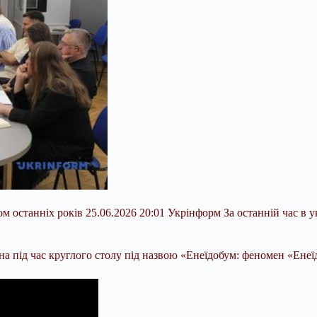
ом останніх років 25.06.2026 20:01 Укрінформ За останній час в 
а під час круглого столу під назвою «Енеїдобум: феномен «Енеїди