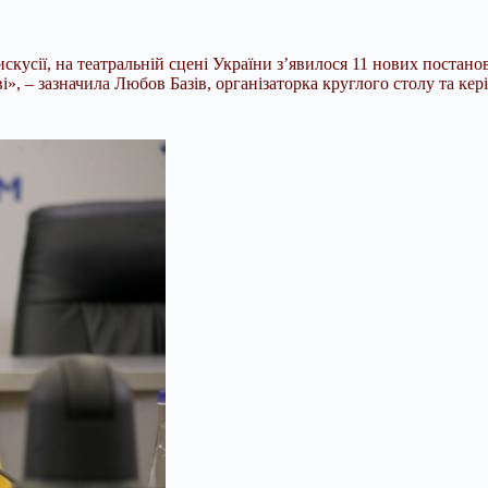
кусії, на театральній сцені України з’явилося 11 нових постанов
», – зазначила Любов Базів, організаторка круглого столу та кер