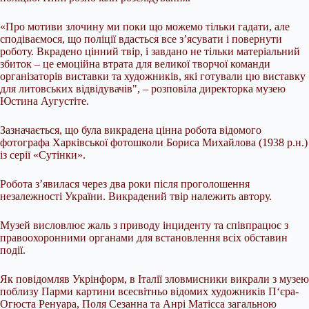
«Про мотиви злочину ми поки що можемо тільки гадати, але
сподіваємося, що поліції вдасться все з’ясувати і повернути
роботу. Вкрадено цінний твір, і завдано не тільки матеріальний
збиток – це емоційна втрата для великої творчої команди
організаторів виставки та художників, які готували цю виставку
для литовських відвідувачів", – розповіла директорка музею
Юстина Аугустіте.
Зазначається, що була викрадена цінна робота відомого
фотографа Харківської фотошколи Бориса Михайлова (1938 р.н.)
із серії «Сутінки».
Робота з’явилася через два роки після проголошення
незалежності України. Викрадений твір належить автору.
Музей висловлює жаль з приводу інциденту та співпрацює з
правоохоронними органами для встановлення всіх обставин
події.
Як повідомляв Укрінформ, в Італії зловмисники викрали з музею
поблизу Парми картини всесвітньо відомих художників П‘єра-
Огюста Ренуара, Поля Сезанна та Анрі Матісса загальною