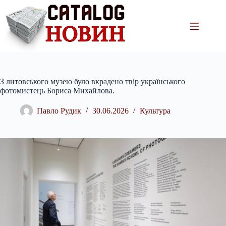
Перейти
до
вмісту
З литовського музею було вкрадено твір українського
фотомистець Бориса Михайлова.
Павло Рудик
30.06.2026
Культура