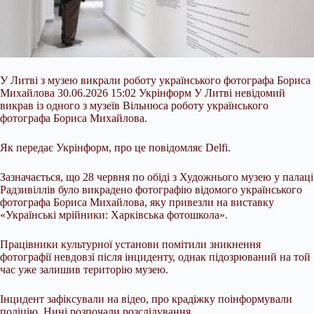
У Литві з музею викрали роботу українського фотографа Бориса
Михайлова 30.06.2026 15:02 Укрінформ У Литві невідомий
викрав із одного з музеїв Вільнюса роботу українського
фотографа Бориса Михайлова.
Як передає Укрінформ, про це повідомляє Delfi.
Зазначається, що 28 червня по обіді з Художнього музею у палаці
Радзивіллів було викрадено фотографію відомого українського
фотографа Бориса Михайлова, яку привезли на виставку
«Українські мрійники: Харківська фотошкола».
Працівники
культурної установи помітили зникнення
фотографії невдовзі після інциденту, однак підозрюваний на той
час уже залишив територію музею.
Інцидент зафіксували на відео, про крадіжку поінформували
поліцію. Нині розпочали розслідування.