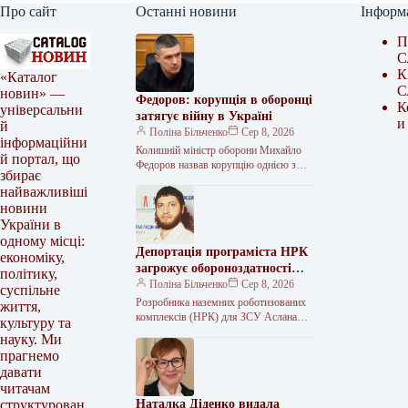
Про сайт
Останні новини
Інформ
П
С
К
«Каталог
С
новин» —
Федоров: корупція в оборонці
К
універсальни
затягує війну в Україні
и
й
Поліна Більченко
Сер 8, 2026
інформаційни
Колишній міністр оборони Михайло
й портал, що
Федоров назвав корупцію однією з
збирає
головних внутрішніх перешкод, яка
найважливіші
заважає швидкому завершенню війни.
новини
Це стосується, зокрема,…
України в
одному місці:
Депортація програміста НРК
економіку,
загрожує обороноздатності
політику,
України
Поліна Більченко
Сер 8, 2026
суспільне
Розробника наземних роботизованих
життя,
комплексів (НРК) для ЗСУ Аслана
культуру та
Хакімова не можна депортувати
науку. Ми
Видача українського волонтера та
прагнемо
розробника унікальних технологій
давати
для…
читачам
Наталка Діденко видала
структурован