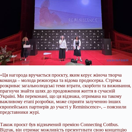
«Ця нагорода вручається проєкту, яким керує жіноча творча
команда – молода режисерка та відома продюсерка. Стрічка
розкриває загальнолюдські теми втрати, скорботи та виживання,
прагнучи знайти шлях до продовження життя в сучасній
Україні. Ми переконані, що ця відзнака, отримана на такому
важливому етапі розробки, може сприяти залученню інших
європейських партнерів до участі у Reminiscence», – пояснили
представники журі.
Також проєкт був відзначений премією Connecting Cottbus.
Відтак, він отримає можливість презентувати свою концепцію