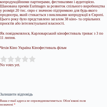
копродукційними партнерами, фестивалями і аудиторією.
Шанована премія Eurimages за розвиток спільного виробництва
у розмірі 20 тис. євро є значною підтримкою для будь-якого
продюсера, який стикається з викликами копродукції в Європі.
Цього року було представлено загалом 38 кіно- та серіальних
проєктів або інтелектуальної власності.
Як повідомлялося, Карловарський кінофестиваль триває з 3 по
11 липня.
Чехія Кіно Україна Кінофестиваль фільм
Submit Rating
Rate this item:
No votes yet.
Залишити відповідь
Ваша e-mail адреса не оприлюднюватиметься.
Обов’язкові поля
позначені
*