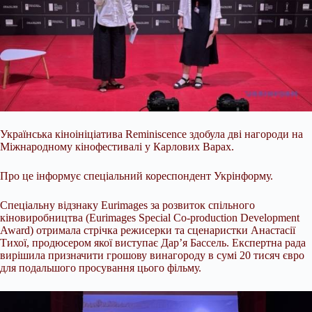
Українська кіноініціатива Reminiscence здобула дві нагороди на
Міжнародному кінофестивалі у Карлових Варах.
Про це інформує спеціальний кореспондент Укрінформу.
Спеціальну відзнаку Eurimages за розвиток спільного
кіновиробництва (Eurimages Special Co-production Development
Award) отримала стрічка режисерки та сценаристки Анастасії
Тихої, продюсером якої виступає Дар’я
Бассель. Експертна рада
вирішила призначити грошову винагороду в сумі 20 тисяч євро
для подальшого просування цього фільму.