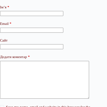
Ім’я
*
Email
*
Сайт
Додати коментар
*
Save my name, email and website in this browser for the