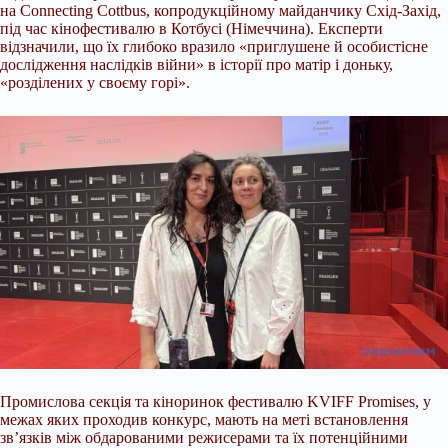
на Connecting Cottbus, копродукційному майданчику Схід-Захід,
під час кінофестивалю в Котбусі (Німеччина). Експерти
відзначили, що їх глибоко вразило «приглушене й особистісне
дослідження наслідків війни» в історії про матір і доньку,
«розділених у своєму горі».
Промислова секція та кіноринок фестивалю KVIFF Promises, у
межах яких проходив конкурс, мають на меті встановлення
зв’язків між обдарованими режисерами та їх потенційними