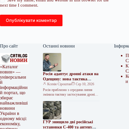
next time I comment.
Опублікувати коментар
Про сайт
Останні новини
Інформ
П
С
К
«Каталог
С
новин» —
Росія адаптує дронні атаки на
К
універсальни
Одещину: нова тактика
и
й
ворога
Ксенія Сіроштан
Сер 10, 2026
інформаційни
Росія приблизно з середини липня
й портал, що
змінила тактику застосування дронів,
збирає
зокрема почала періодично
найважливіші
використовувати баражуючі
новини
боєприпаси типу «Бандероль» та
реактивні дрони…
України в
одному місці:
ГУР знищило дві російські
економіку,
установки С-400 та антену
політику,