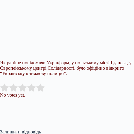
Як раніше повідомляв Укрінформ, у польському місті Гданськ, у
Європейському центрі Солідарності, було офіційно відкрито
“Українську книжкову полицю”.
Submit Rating
Rate this item:
No votes yet.
Залишити відповідь