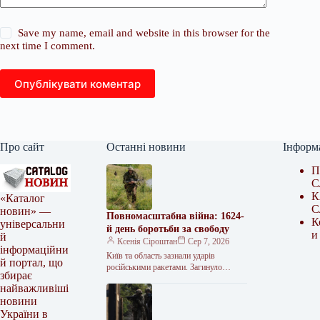
Save my name, email and website in this browser for the
next time I comment.
Опублікувати коментар
Про сайт
Останні новини
Інформ
П
С
К
«Каталог
С
новин» —
Повномасштабна війна: 1624-
К
універсальни
й день боротьби за свободу
и
й
Ксенія Сіроштан
Сер 7, 2026
інформаційни
Київ та область зазнали ударів
й портал, що
російськими ракетами. Загинуло
збирає
щонайменше 17 людей, десятки
найважливіші
отримали поранення. Атаковано
новини
цивільну інфраструктуру, зокрема
логістичні центри…
України в