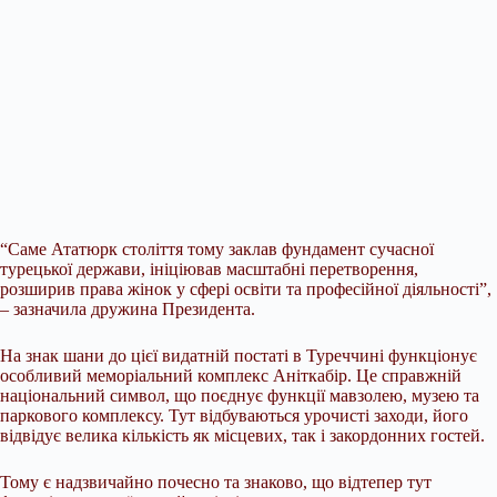
“Саме Ататюрк століття тому заклав фундамент сучасної
турецької держави, ініціював
масштабні перетворення,
розширив права жінок у сфері освіти та професійної діяльності”,
– зазначила дружина Президента.
На знак шани до цієї видатній постаті в Туреччині функціонує
особливий меморіальний комплекс Аніткабір. Це справжній
національний символ, що поєднує функції мавзолею, музею та
паркового комплексу. Тут відбуваються урочисті заходи, його
відвідує велика кількість як місцевих, так і закордонних гостей.
Тому є надзвичайно почесно та знаково, що відтепер тут