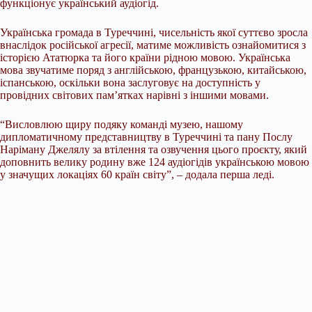
функціонує український аудіогід.
Українська громада в Туреччині, чисельність якої суттєво зросла
внаслідок російської агресії, матиме можливість ознайомитися з
історією Ататюрка та його країни рідною мовою. Українська
мова звучатиме поряд з англійською, французькою, китайською,
іспанською, оскільки вона заслуговує на доступність у
провідних світових пам’ятках нарівні з іншими мовами.
“Висловлюю щиру подяку команді музею, нашому
дипломатичному представництву в Туреччині та пану Послу
Наріману Джелялу за втілення та озвучення цього проєкту, який
доповнить велику родину вже 124 аудіогідів українською мовою
у значущих локаціях 60 країн світу”, – додала перша леді.