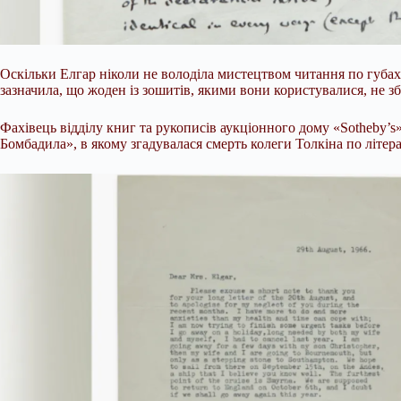
Оскільки Елгар ніколи не володіла мистецтвом читання по губах, 
зазначила, що жоден із зошитів, якими вони користувалися, не зб
Фахівець відділу книг та рукописів аукціонного дому «Sotheby’
Бомбадила», в якому згадувалася смерть колеги Толкіна по літер