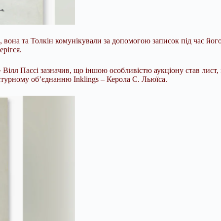
вона та Толкін комунікували за допомогою записок під час його в
ерігся.
s» Вілл Пассі зазначив, що іншою особливістю аукціону став ли
атурному об’єднанню Inklings – Керола С. Льюїса.