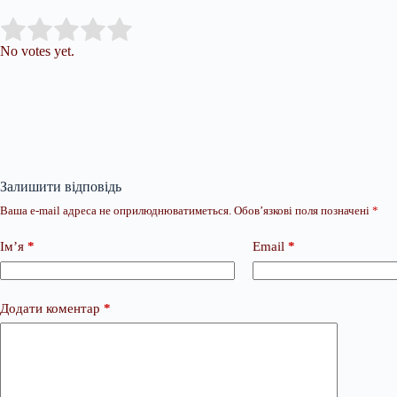
Submit Rating
Rate this item:
No votes yet.
Залишити відповідь
Ваша e-mail адреса не оприлюднюватиметься.
Обов’язкові поля позначені
*
Ім’я
*
Email
*
Додати коментар
*