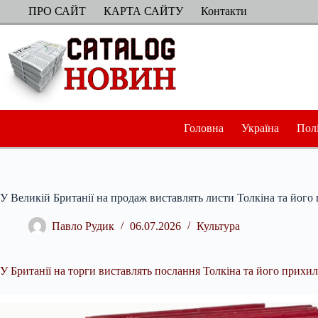
Перейти
ПРО САЙТ
КАРТА САЙТУ
Контакти
до
вмісту
Головна
Україна
Пол
У Великій Британії на продаж виставлять листи Толкіна та його
Павло Рудик
06.07.2026
Культура
У Британії на торги виставлять послання Толкіна та його прихи