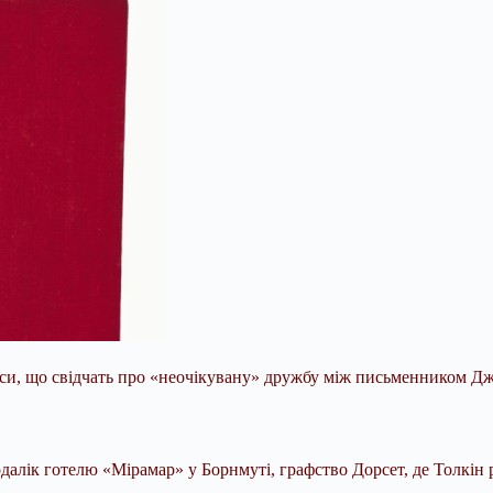
писи, що свідчать про «неочікувану» дружбу між письменником Дж
еподалік готелю «Мірамар» у Борнмуті, графство Дорсет, де Толк