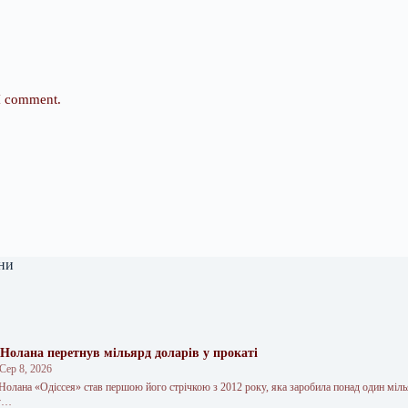
 I comment.
ни
Нолана перетнув мільярд доларів у прокаті
Сер 8, 2026
Нолана «Одіссея» став першою його стрічкою з 2012 року, яка заробила понад один міль
ду…