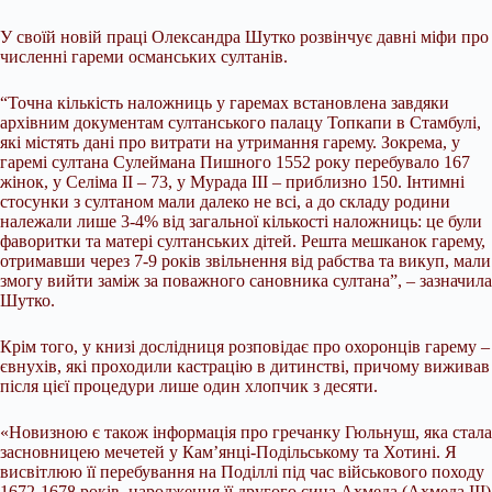
У своїй новій праці Олександра Шутко розвінчує давні міфи про
численні гареми османських султанів.
“Точна кількість наложниць у гаремах встановлена завдяки
архівним документам султанського палацу Топкапи в Стамбулі,
які містять дані про витрати на утримання гарему. Зокрема, у
гаремі султана Сулеймана Пишного 1552 року перебувало 167
жінок, у Селіма ІІ – 73, у Мурада ІІІ – приблизно 150. Інтимні
стосунки з султаном мали далеко не всі, а до складу родини
належали лише 3-4% від загальної кількості наложниць: це були
фаворитки та матері султанських дітей. Решта мешканок гарему,
отримавши через 7-9 років звільнення від рабства та викуп, мали
змогу вийти заміж за поважного сановника султана”, – зазначила
Шутко.
Крім того, у книзі дослідниця розповідає про охоронців гарему –
євнухів, які проходили кастрацію в дитинстві, причому виживав
після цієї процедури лише один хлопчик з десяти.
«Новизною є також інформація про гречанку Гюльнуш, яка стала
засновницею мечетей у Кам’янці-Подільському та Хотині. Я
висвітлюю її перебування на Поділлі під час військового походу
1672-1678 років, народження її другого сина Ахмеда (Ахмеда ІІІ)