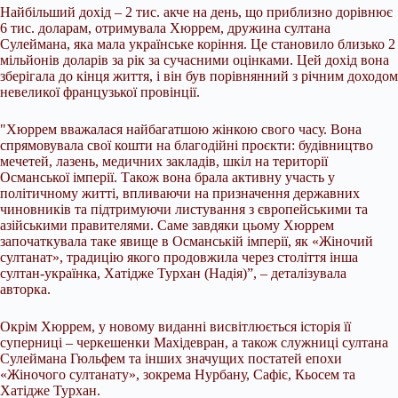
Найбільший дохід – 2 тис. акче на день, що приблизно дорівнює
6 тис. доларам, отримувала Хюррем, дружина султана
Сулеймана, яка мала українське коріння. Це становило близько 2
мільйонів доларів за рік за сучасними оцінками. Цей дохід вона
зберігала до кінця життя, і він був порівнянний з річним доходом
невеликої французької провінції.
"Хюррем вважалася найбагатшою жінкою свого часу. Вона
спрямовувала свої кошти на благодійні проєкти: будівництво
мечетей, лазень, медичних закладів, шкіл на території
Османської імперії. Також вона брала активну участь у
політичному житті, впливаючи на призначення державних
чиновників та підтримуючи листування з європейськими та
азійськими правителями. Саме завдяки цьому Хюррем
започаткувала таке явище в Османській імперії, як «Жіночий
султанат», традицію якого продовжила через століття інша
султан-українка, Хатідже Турхан (Надія)”, – деталізувала
авторка.
Окрім Хюррем, у новому виданні висвітлюється історія її
суперниці – черкешенки Махідевран, а також служниці султана
Сулеймана Гюльфем та інших значущих постатей епохи
«Жіночого султанату», зокрема Нурбану, Сафіє, Кьосем та
Хатідже Турхан.