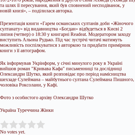
та шлях її пересування, який був сповнений несподіванок, у
новій книзі», – поділилася авторка.
Презентація книги «Гарем османських султанів доби «Жіночого
султанату» від видавництва «Богдан» відбудеться в Києві 2
липня (четвер) о 18:30 у книгарні Readeat. Модератором заходу
виступить Альона Рудько. Під час зустрічі читачі матимуть
можливість поспілкуватися з авторкою та придбати примірник
книги з її автографом.
Як інформував Укрінформ, у січні минулого року в Україні
вийшов роман "Кривава Кафа" письменниці та дослідниці
Олександри Шутко, який розповідає про період намісництва
шехзаде Сулеймана – майбутнього султана Сулеймана Пишного,
чоловіка Роксолани, у Кафі.
Фото з особистого архіву Олександри Шутко
Україна Туреччина Жінки
Submit Rating
Rate this item:
No votes yet.