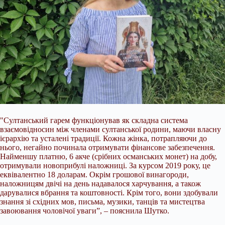
"Султанський гарем функціонував як складна система
взаємовідносин між членами султанської родини, маючи власну
ієрархію та усталені традиції. Кожна жінка, потрапляючи до
нього, негайно починала отримувати фінансове забезпечення.
Найменшу платню, 6 акче (срібних османських монет) на добу,
отримували новоприбулі наложниці. За курсом 2019 року, це
еквівалентно 18 доларам. Окрім грошової винагороди,
наложницям двічі на день надавалося харчування, а також
дарувалися вбрання та коштовності. Крім того, вони здобували
знання зі східних мов, письма, музики, танців та мистецтва
завоювання чоловічої уваги”, – пояснила Шутко.