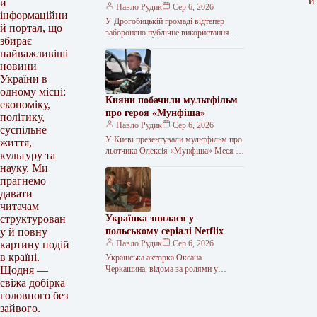
и
й
російськомовний культурний
Павло Рудик
Сер 6, 2026
інформаційни
продукт
У Дрогобицькій громаді відтепер
й портал, що
заборонено публічне використання
збирає
російськомовного культурного
найважливіші
продукту. Таке рішення одноголосно
новини
ухвалила міська рада у четвер, 6
серпня.…
України в
одному місці:
Кияни побачили мультфільм
економіку,
про героя «Мунфіша»
політику,
Павло Рудик
Сер 6, 2026
суспільне
У Києві презентували мультфільм про
життя,
льотчика Олексія «Мунфіша» Меся У
культуру та
Музеї війни відбулася презентація
науку. Ми
першого мультфільму з серії «Книга-
прагнемо
мандрівка. Герої»,…
давати
читачам
Українка знялася у
структурован
польському серіалі Netflix
у й повну
Павло Рудик
Сер 6, 2026
картину подій
в країні.
Українська акторка Оксана
Черкашина, відома за ролями у
Щодня —
фільмах «Погані дороги» та
свіжа добірка
«Клондайк», зіграла у третьому сезоні
головного без
польського серіалу «1670»,…
зайвого.