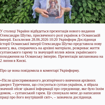
У столиці України відбудеться презентація нового видання
Олександри Шутко, присвяченого ролі українок в Османській
імперії. Ексклюзив 28.06.2026 10:20 Укрінформ Дослідниця
історії Османської імперії Олександра Шутко представила нову
книгу, яка, спираючись на архівні матеріали, розкриває життя
султанського гарему та значущий вплив жінок українського
походження на Османську імперію. Презентація запланована на
2 липня в Києві.
Про це вона повідомила в коментарі Укрінформу.
«Після
цілеспрямованого десятирічного вивчення архівних
джерел Туреччини, що стосуються султан-українок, я зібрала
значний обсяг цікавої інформації про середовище, яке було їхнім
домом, – султанський гарем. Це спонукало мене до написання
праці про його внутрішній світ», – зазначила дослідниця.