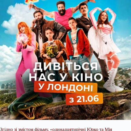
Згідно зі змістом фільму, «одинадцятирічні Юрко та Мія