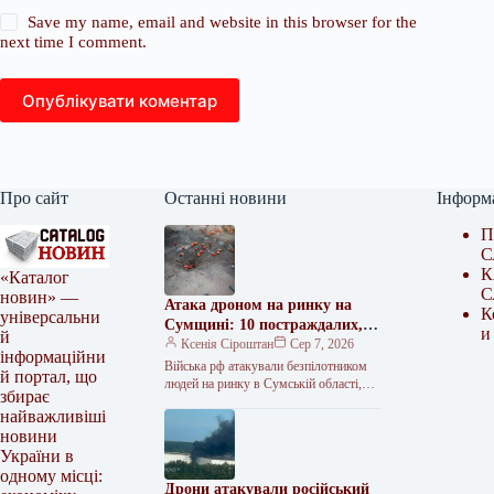
Save my name, email and website in this browser for the
next time I comment.
Опублікувати коментар
Про сайт
Останні новини
Інформ
П
С
К
«Каталог
С
новин» —
Атака дроном на ринку на
К
універсальни
Сумщині: 10 постраждалих,
и
й
двоє у вкрай важкому стані
Ксенія Сіроштан
Сер 7, 2026
інформаційни
Війська рф атакували безпілотником
й портал, що
людей на ринку в Сумській області,
збирає
відомо про 10 постраждалих. Уночі по
найважливіші
Сумах били дронами та…
новини
України в
одному місці:
Дрони атакували російський