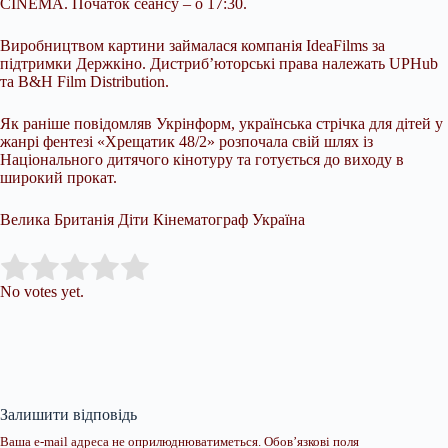
CINEMA. Початок сеансу – о 17:30.
Виробництвом картини займалася компанія IdeaFilms за
підтримки Держкіно. Дистриб’юторські права належать UPHub
та B&H Film Distribution.
Як раніше повідомляв Укрінформ, українська стрічка для дітей у
жанрі фентезі «Хрещатик 48/2» розпочала свій шлях із
Національного дитячого кінотуру та готується до виходу в
широкий прокат.
Велика Британія Діти Кінематограф Україна
Submit Rating
Rate this item:
No votes yet.
Залишити відповідь
Ваша e-mail адреса не оприлюднюватиметься.
Обов’язкові поля