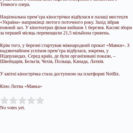
Темного озера.
Національна прем’єра кінострічки відбулася в палаці мистецтв
«Україна» наприкінці лютого поточного року. Захід зібрав
повний зал. У кінотеатрах фільм вийшов 1 березня. Касові збори
за перший місяць перевищили 21,5 мільйона гривень.
Крім того, у березні стартував міжнародний прокат «Мавки». З
надзвичайним успіхом прем’єра відбулася, зокрема, у
Нідерландах. Серед країн, де були організовані покази, –
Швейцарія, Бельгія, Чехія, Польща, Канада, Латвія.
У квітні кінострічка стала доступною на платформі Netflix.
Кіно Литва «Мавка»
Submit Rating
Rate this item:
No votes yet.