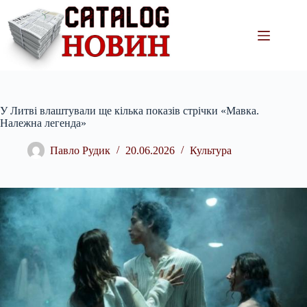
Перейти
до
вмісту
У Литві влаштували ще кілька показів стрічки «Мавка.
Належна легенда»
Павло Рудик
20.06.2026
Культура