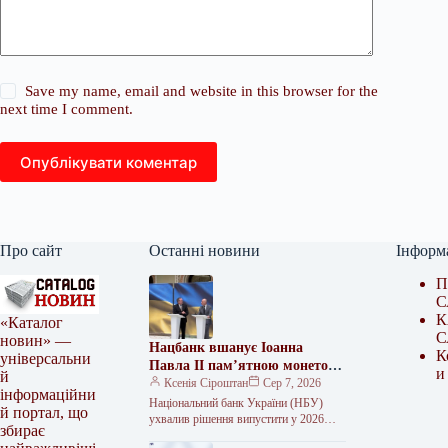
Save my name, email and website in this browser for the
next time I comment.
Опублікувати коментар
Про сайт
Останні новини
Інформ
П
С
К
«Каталог
С
новин» —
Нацбанк вшанує Іоанна
К
універсальни
Павла II пам’ятною монетою
и
й
2026 року
Ксенія Сіроштан
Сер 7, 2026
інформаційни
Національний банк України (НБУ)
й портал, що
ухвалив рішення випустити у 2026
збирає
році пам’ятну монету, присвячену