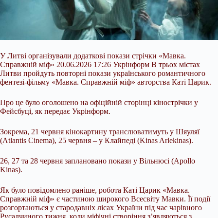
У Литві організували додаткові покази стрічки «Мавка.
Справжній міф» 20.06.2026 17:26 Укрінформ В трьох містах
Литви пройдуть повторні покази українського романтичного
фентезі-фільму «Мавка. Справжній міф» авторства Каті Царик.
Про це було оголошено на офіційній сторінці кінострічки у
Фейсбуці, як передає Укрінформ.
Зокрема, 21 червня кінокартину транслюватимуть у Шяуляї
(Atlantis Cinema), 25 червня – у Клайпеді (Kinas Arlekinas).
26, 27 та 28 червня заплановано покази у Вільнюсі (Apollo
Kinas).
Як було повідомлено раніше, робота Каті Царик «Мавка.
Справжній міф» є частиною широкого Всесвіту Мавки. Її події
розгортаються у стародавніх лісах України під час чарівного
Русалчиного тижня, коли міфічні створіння з’являються з