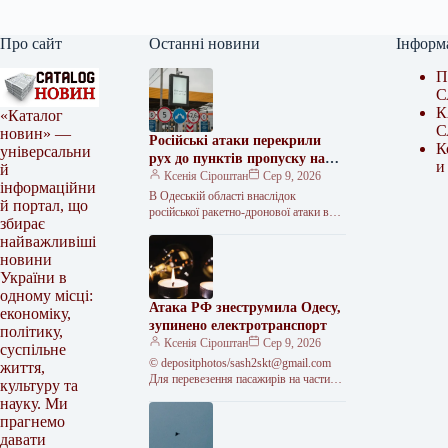
Про сайт
Останні новини
Інформ
П
С
К
«Каталог
С
новин» —
Російські атаки перекрили
К
універсальни
рух до пунктів пропуску на
и
й
кордоні з Молдовою
Ксенія Сіроштан
Сер 9, 2026
інформаційни
В Одеській області внаслідок
й портал, що
російської ракетно-дронової атаки в
збирає
ніч на неділю, 9 серпня, тимчасово
найважливіші
обмежили рух на трасі “Одеса–Рені”.
новини
<img…
України в
одному місці:
Атака РФ знеструмила Одесу,
економіку,
зупинено електротранспорт
політику,
Ксенія Сіроштан
Сер 9, 2026
суспільне
© depositphotos/
sash2skt@gmail.com
життя,
Для перевезення пасажирів на частині
культуру та
трамвайних і тролейбусних маршрутів
науку. Ми
тимчасово працюють автобуси. Після
прагнемо
нічної масованої
давати