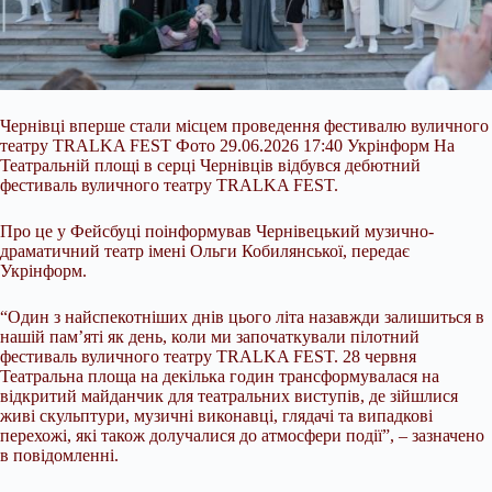
Чернівці вперше стали місцем проведення фестивалю вуличного
театру TRALKA FEST Фото 29.06.2026 17:40 Укрінформ На
Театральній площі в серці Чернівців відбувся дебютний
фестиваль вуличного театру TRALKA FEST.
Про це у Фейсбуці поінформував Чернівецький музично-
драматичний театр імені Ольги Кобилянської, передає
Укрінформ.
“Один з найспекотніших днів цього літа назавжди залишиться в
нашій пам’яті як день, коли ми започаткували пілотний
фестиваль вуличного театру TRALKA FEST. 28 червня
Театральна
площа на декілька годин трансформувалася на
відкритий майданчик для театральних виступів, де зійшлися
живі скульптури, музичні виконавці, глядачі та випадкові
перехожі, які також долучалися до атмосфери події”, – зазначено
в повідомленні.