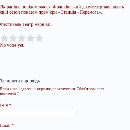
Як раніше повідомлялося, Франківський драмтеатр завершить
свій сезон показом прем’єри «Станція «Перемога».
Фестиваль Театр Чернівці
Submit Rating
Rate this item:
No votes yet.
Залишити відповідь
Ваша e-mail адреса не оприлюднюватиметься.
Обов’язкові поля
позначені
*
Ім’я
*
Email
*