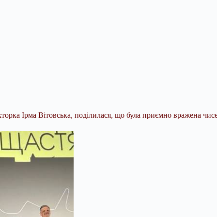
торка Ірма Вітовська, поділилася, що була приємно вражена чисе