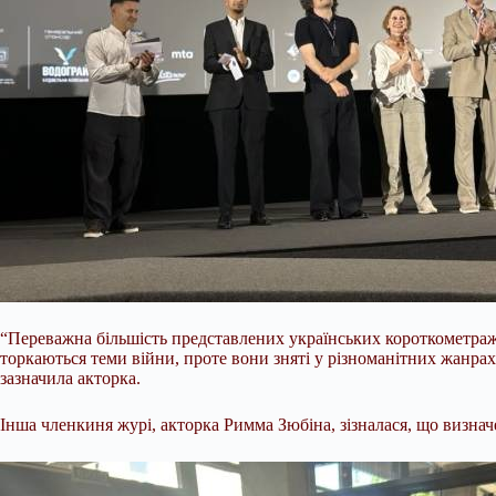
“Переважна більшість представлених українських короткометраж
торкаються теми війни, проте вони зняті у різноманітних жанрах –
зазначила акторка.
Інша членкиня журі, акторка Римма Зюбіна, зізналася, що визна