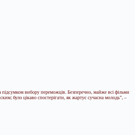
а підсумком вибору переможців. Безперечно, майже всі фільми
аским; було цікаво спостерігати, як жартує сучасна молодь”, –