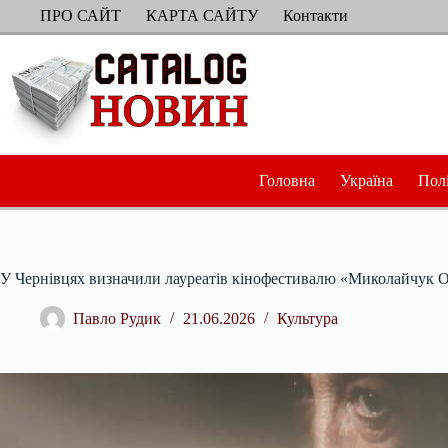
Перейти
ПРО САЙТ
КАРТА САЙТУ
Контакти
до
вмісту
Головна
Україна
Пол
У Чернівцях визначили лауреатів кінофестивалю «Миколайчук
Павло Рудик
21.06.2026
Культура