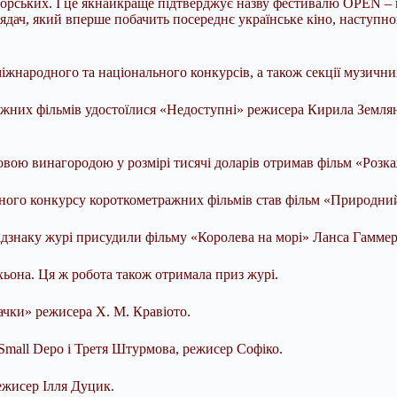
акторських. І це якнайкраще підтверджує назву фестивалю OPEN – 
ядач, який вперше побачить посереднє українське кіно, наступног
іжнародного та національного конкурсів, а також секції музичних
жних фільмів удостоїлися «Недоступні» режисера Кирила Земляног
ошовою винагородою у розмірі тисячі доларів отримав фільм «Розк
ьного конкурсу короткометражних фільмів став фільм «Природн
дзнаку журі присудили фільму «Королева на морі» Ланса Гаммер
ьона. Ця ж робота також отримала приз журі.
тачки» режисера Х. М. Кравіото.
 Small Depo і Третя Штурмова, режисер Софіко.
ежисер Ілля Дуцик.