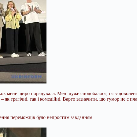
ок мене щиро порадувала. Мені дуже сподобалося, і я задоволен
 як трагічні, так і комедійні. Варто зазначити, що гумор не є пл
чення переможців було непростим завданням.