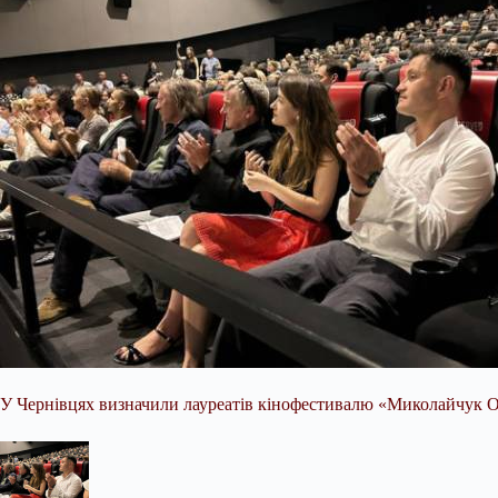
У Чернівцях визначили лауреатів кінофестивалю «Миколайчук OP