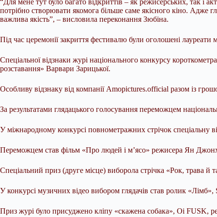
“Для мене тут було багато відкриттів – як режисерських, так і 
потрібно створювати якомога більше саме якісного кіно. Адже гл
важлива якість”, – висловила переконання Зюбіна.
Під час церемонії закриття фестивалю були оголошені лауреати м
Спеціальної відзнаки журі національного конкурсу короткометра
розставання» Варвари Зарицької.
Особливу відзнаку від компанії Amopictures.official разом із гр
За результатами глядацького голосування переможцем націонал
У міжнародному конкурсі повнометражних стрічок спеціальну ві
Переможцем став фільм «Про людей і м’ясо» режисера Ян Джонх
Спеціальний приз (друге місце) виборола стрічка «Рок, трава й 
У конкурсі музичних відео вибором глядачів став ролик «Лімб»,
Приз журі було присуджено кліпу «скажена собака», Oi FUSK, р