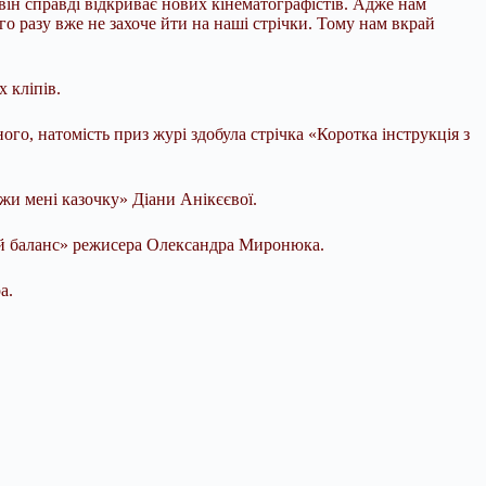
він справді відкриває нових кінематографістів. Адже нам
о разу вже не захоче йти на наші стрічки. Тому нам вкрай
 кліпів.
о, натомість приз журі здобула стрічка «Коротка інструкція з
ажи мені казочку» Діани Анікєєвої.
ий баланс» режисера Олександра Миронюка.
а.