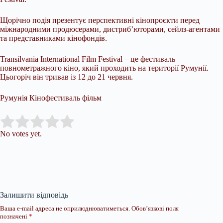
Щорічно подія презентує перспективні кінопроєкти перед
міжнародними продюсерами, дистриб’юторами, сейлз-агентами
та представниками кінофондів.
Transilvania International Film Festival – це фестиваль
повнометражного кіно, який проходить на території Румунії.
Цьогоріч він тривав із 12 до 21 червня.
Румунія Кінофестиваль фільм
Submit Rating
Rate this item:
No votes yet.
Залишити відповідь
Ваша e-mail адреса не оприлюднюватиметься.
Обов’язкові поля
позначені
*