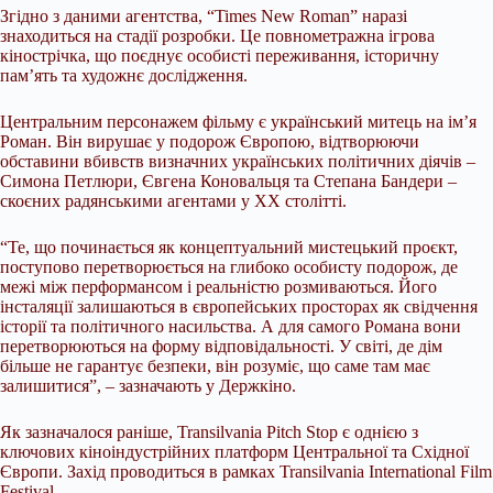
Згідно з даними агентства, “Times New Roman” наразі
знаходиться на стадії розробки. Це повнометражна ігрова
кінострічка, що поєднує особисті переживання, історичну
пам’ять та художнє дослідження.
Центральним персонажем фільму є український митець на ім’я
Роман. Він вирушає у подорож Європою, відтворюючи
обставини вбивств визначних українських політичних діячів –
Симона Петлюри, Євгена Коновальця та Степана Бандери –
скоєних радянськими агентами у ХХ столітті.
“Те, що починається як концептуальний мистецький проєкт,
поступово перетворюється на глибоко особисту подорож, де
межі між перформансом і реальністю розмиваються. Його
інсталяції залишаються в європейських просторах як свідчення
історії та політичного насильства. А для самого Романа вони
перетворюються на форму відповідальності. У світі, де дім
більше не гарантує безпеки, він розуміє, що саме там має
залишитися”, – зазначають у Держкіно.
Як зазначалося раніше, Transіlvania Pitch Stop є однією з
ключових кіноіндустрійних платформ Центральної та Східної
Європи. Захід проводиться в рамках Transilvania International Film
Festival.