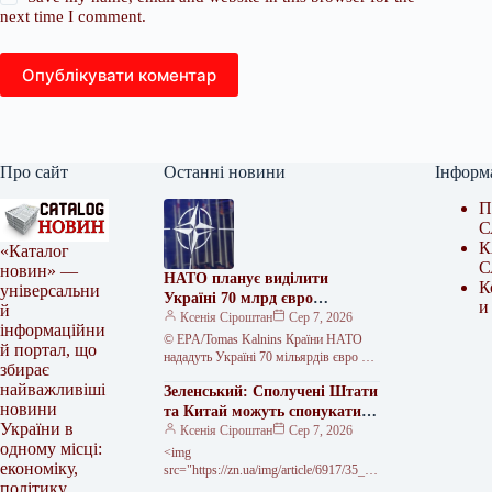
next time I comment.
Опублікувати коментар
Про сайт
Останні новини
Інформ
П
С
К
«Каталог
С
новин» —
НАТО планує виділити
К
універсальни
Україні 70 млрд євро
и
й
військової допомоги у 2026
Ксенія Сіроштан
Сер 7, 2026
інформаційни
році
© EPA/Tomas Kalnins Країни НАТО
й портал, що
нададуть Україні 70 мільярдів євро на
збирає
програми підготовки, навчання та
найважливіші
Зеленський: Сполучені Штати
військового обладнання у 2026 році.…
новини
та Китай можуть спонукати
України в
Росію до миру
Ксенія Сіроштан
Сер 7, 2026
одному місці:
<img
економіку,
src="https://zn.ua/img/article/6917/35_ma
політику,
in-v1785773373.webp"