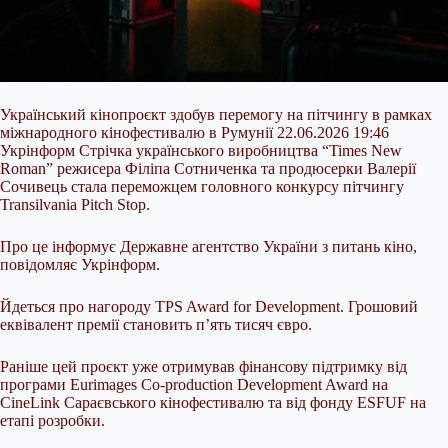
Український кінопроєкт здобув перемогу на пітчингу в рамках
міжнародного кінофестивалю в Румунії 22.06.2026 19:46
Укрінформ Стрічка українського виробництва “Times New
Roman” режисера Філіпа Сотниченка та продюсерки Валерії
Сочивець стала переможцем головного конкурсу пітчингу
Transіlvania Pitch Stop.
Про це інформує Державне агентство України з питань кіно,
повідомляє Укрінформ.
Йдеться про нагороду TPS Award for Development. Грошовий
еквівалент премії становить п’ять тисяч євро.
Раніше цей
проєкт уже отримував фінансову підтримку від
програми Eurimages Co-production Development Award на
CineLink Сараєвського кінофестивалю та від фонду ESFUF на
етапі розробки.