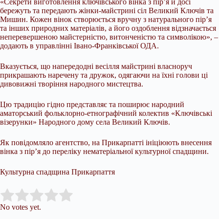
«Секрети виготовлення ключівського вінка з пір’я й досі
бережуть та передають жінки-майстрині сіл Великий Ключів та
Мишин. Кожен вінок створюється вручну з натурального пір’я
та інших природних матеріалів, а його оздоблення відзначається
неперевершеною майстерністю, витонченістю та символікою», –
додають в управлінні Івано-Франківської ОДА.
Вказується, що напередодні весілля майстрині власноруч
прикрашають наречену та дружок, одягаючи на їхні голови ці
дивовижні творіння народного мистецтва.
Цю традицію гідно представляє та поширює народний
аматорський фольклорно-етнографічний колектив «Ключівські
візерунки» Народного дому села Великий Ключів.
Як повідомляло агентство, на Прикарпатті ініціюють внесення
вінка з пір’я до переліку нематеріальної культурної спадщини.
Культурна спадщина Прикарпаття
Submit Rating
Rate this item:
No votes yet.