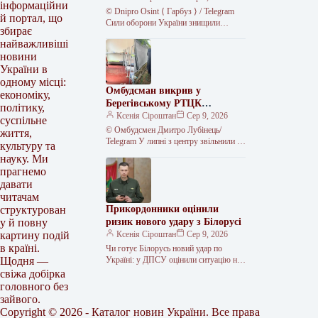
інформаційни
© Dnipro Osint ⟨ Гарбуз ⟩ / Telegram
й портал, що
Сили оборони України знищили
збирає
російський комплекс радіоелектронної
найважливіші
боротьби «Волна Купол Гарант» на…
новини
України в
одному місці:
Омбудсман викрив у
економіку,
Берегівському РТЦК
політику,
незаконне скасування
Ксенія Сіроштан
Сер 9, 2026
суспільне
відстрочок та утримання
© Омбудсмен Дмитро Лубінець/
життя,
громадян
Telegram У липні з центру звільнили 11
культуру та
людей, яких, за даними перевірки,
науку. Ми
утримували протиправно.
прагнемо
Представник омбудсмана…
давати
читачам
Прикордонники оцінили
структурован
ризик нового удару з Білорусі
у й повну
Ксенія Сіроштан
Сер 9, 2026
картину подій
в країні.
Чи готує Білорусь новий удар по
Україні: у ДПСУ оцінили ситуацію на
Щодня —
кордоні Прикордонники не бачать
свіжа добірка
формування ударного угруповання.
головного без
У…
зайвого.
Copyright © 2026 - Каталог новин України. Все права