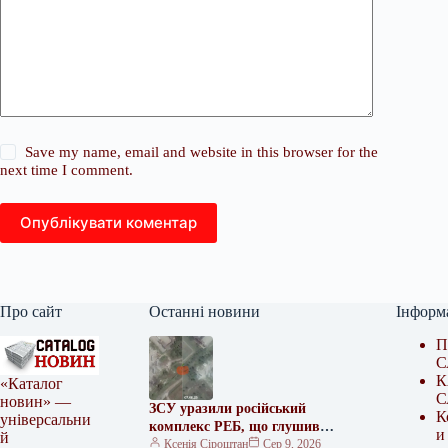
Save my name, email and website in this browser for the
next time I comment.
Опублікувати коментар
Про сайт
Останні новини
Інформ
П
С
К
«Каталог
С
новин» —
ЗСУ уразили російський
К
універсальни
комплекс РЕБ, що глушив
и
й
Starlink
Ксенія Сіроштан
Сер 9, 2026