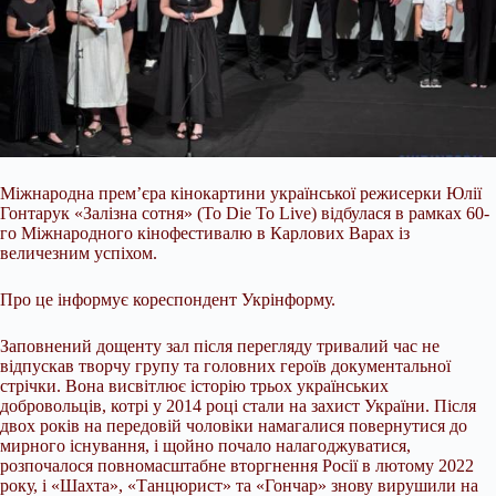
Міжнародна прем’єра кінокартини української режисерки Юлії
Гонтарук «Залізна сотня» (To Die To Live) відбулася в рамках 60-
го Міжнародного кінофестивалю в Карлових Варах із
величезним успіхом.
Про це інформує кореспондент Укрінформу.
Заповнений дощенту зал після перегляду тривалий час не
відпускав творчу групу та головних героїв документальної
стрічки. Вона висвітлює історію трьох українських
добровольців, котрі у 2014 році стали на захист України. Після
двох років на передовій чоловіки намагалися повернутися до
мирного існування, і щойно почало налагоджуватися,
розпочалося повномасштабне вторгнення Росії в лютому 2022
року, і «Шахта», «Танцюрист» та «Гончар» знову вирушили на