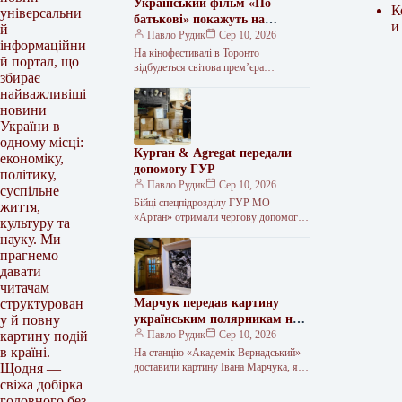
Український фільм «По
К
універсальни
батькові» покажуть на
и
й
кінофестивалі в Торонто
Павло Рудик
Сер 10, 2026
інформаційни
На кінофестивалі в Торонто
й портал, що
відбудеться світова прем’єра
збирає
українського фільму «По батькові» На
найважливіші
51-му міжнародному кінофестивалі у
новини
Торонто, який триватиме з…
України в
одному місці:
Курган & Agregat передали
економіку,
допомогу ГУР
політику,
Павло Рудик
Сер 10, 2026
суспільне
Бійці спецпідрозділу ГУР МО
життя,
«Артан» отримали чергову допомогу
культуру та
від благодійників. Вони отримали
науку. Ми
елементи амуніції та тактичний одяг
прагнемо
для виконання бойових…
давати
читачам
Марчук передав картину
структурован
українським полярникам на
у й повну
станцію «Академік
Павло Рудик
Сер 10, 2026
картину подій
Вернадський»
в країні.
На станцію «Академік Вернадський»
доставили картину Івана Марчука, яку
Щодня —
він подарував українським
свіжа добірка
полярникам На антарктичну станцію
головного без