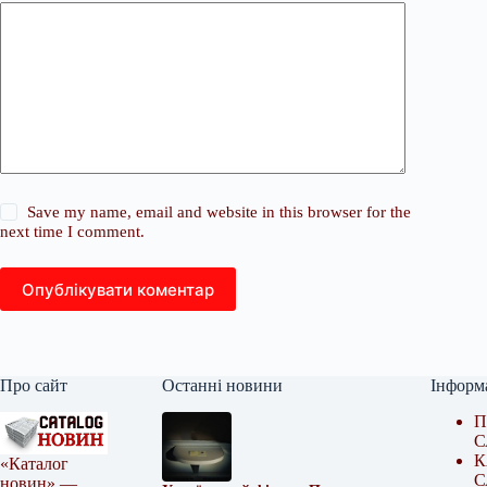
Save my name, email and website in this browser for the
next time I comment.
Опублікувати коментар
Про сайт
Останні новини
Інформ
П
С
К
«Каталог
С
новин» —