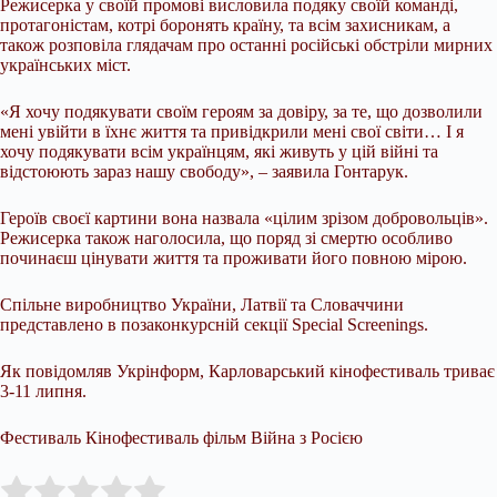
Режисерка у своїй промові висловила подяку своїй команді,
протагоністам, котрі боронять країну, та всім захисникам, а
також розповіла глядачам про останні російські обстріли мирних
українських міст.
«Я хочу подякувати своїм героям за довіру, за те, що дозволили
мені увійти в їхнє життя та привідкрили мені свої світи… І я
хочу подякувати всім українцям, які живуть у цій війні та
відстоюють зараз нашу свободу», – заявила Гонтарук.
Героїв своєї картини вона назвала «цілим зрізом добровольців».
Режисерка також наголосила, що поряд зі смертю особливо
починаєш цінувати життя та проживати його повною мірою.
Спільне виробництво України, Латвії та Словаччини
представлено в позаконкурсній секції Special Screenings.
Як повідомляв Укрінформ, Карловарський кінофестиваль триває
3-11 липня.
Фестиваль Кінофестиваль фільм Війна з Росією
Submit Rating
Rate this item: