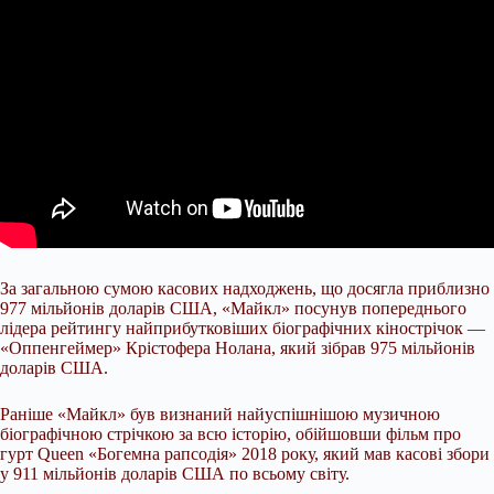
За загальною сумою касових надходжень, що досягла приблизно
977 мільйонів доларів США, «Майкл» посунув попереднього
лідера рейтингу найприбутковіших біографічних кінострічок —
«Оппенгеймер» Крістофера Нолана, який зібрав 975 мільйонів
доларів США.
Раніше «Майкл» був визнаний найуспішнішою музичною
біографічною стрічкою за всю історію, обійшовши фільм про
гурт Queen «Богемна рапсодія» 2018 року, який мав касові збори
у 911 мільйонів доларів США по всьому світу.