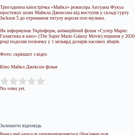
Тригодинна кінострічка «Майкл» режисера Антуана Фукуа
простежує шлях Майкла Джексона від виступів у складі гурту
Jackson 5 до отримання титулу короля поп-музики.
Як інформував Укрінформ, анімаційний фільм «Супер Маріо:
Галактика в кіно» (The Super Mario Galaxy Movie) першим у 2026
році подолав позначку у 1 мільярд доларів касових зборів.
Фото: скріншот з відео
Кіно Майкл Джексон фільм
Submit Rating
Rate this item:
No votes yet.
Залишити відповідь
Ваша e-mail адреса не оприлюднюватиметься.
Обов’язкові поля