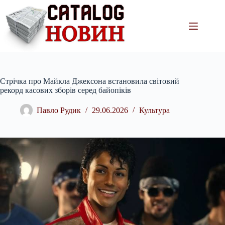
Перейти
до
вмісту
Стрічка про Майкла Джексона встановила світовий
рекорд касових зборів серед байопіків
Павло Рудик
29.06.2026
Культура