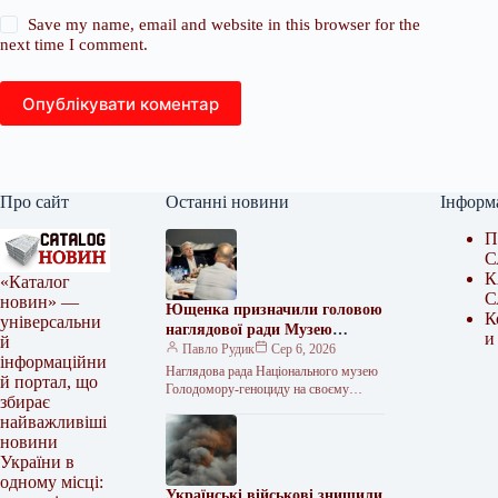
Save my name, email and website in this browser for the
next time I comment.
Опублікувати коментар
Про сайт
Останні новини
Інформ
П
С
К
«Каталог
С
новин» —
Ющенка призначили головою
К
універсальни
наглядової ради Музею
и
й
Голодомору
Павло Рудик
Сер 6, 2026
інформаційни
Наглядова рада Національного музею
й портал, що
Голодомору-геноциду на своєму
збирає
першому засіданні обрала керівний
найважливіші
склад та визначила основні напрями
новини
подальшої роботи. Як передає…
України в
одному місці:
Українські військові знищили