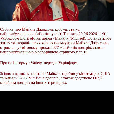
Стрічка про Майкла Джексона здобула статус
найприбутковішого байопіка у світі Трейлер 29.06.2026 11:01
Укрінформ Біографічна драма «Майкл» (Michael), що висвітлює
життя та творчий шлях короля поп-музики Майкла Джексона,
отримала у світовому прокаті 977 мільйонів доларів, ставши
найприбутковішою біографічною стрічкою у світі.
Про це інформує Variety, передає Укрінформ.
Згідно з даними, з квітня «Майкл» заробив у кінотеатрах США
та Канади 370,2 мільйона доларів, а також додатково 607,2
мільйона
доларів на інших територіях.