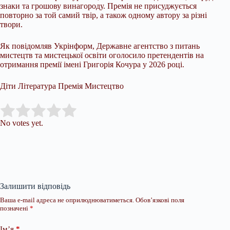
знаки та грошову винагороду. Премія не присуджується
повторно за той самий твір, а також одному автору за різні
твори.
Як повідомляв Укрінформ, Державне агентство з питань
мистецтв та мистецької освіти оголосило претендентів на
отримання премії імені Григорія Кочура у 2026 році.
Діти Література Премія Мистецтво
Submit Rating
Rate this item:
No votes yet.
Залишити відповідь
Ваша e-mail адреса не оприлюднюватиметься.
Обов’язкові поля
позначені
*
Ім’я
*