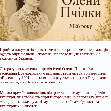
Прийом документів триватиме до 29 серпня. Імена переможців
будуть оприлюднені 1 жовтня, напередодні Дня захисників і
захисниць
України.
Літературно-мистецька премія імені Олени Пчілки була
заснована Всеукраїнським видавництвом літератури для дітей
«Веселка» у 1991 році та впроваджується спільно з Гадяцькою
міською радою Полтавської області.
Метою премії є виявлення, підтримка та стимулювання діячів
культури, чия творчість сприяє формуванню світогляду дітей та
молоді на засадах гуманізму, національної самобутності та
культурних цінностей.