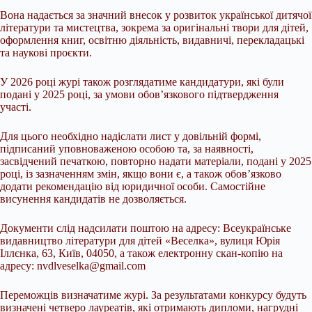
Вона надається за значний внесок у розвиток української дитячої
літератури та мистецтва, зокрема за оригінальні твори для дітей,
оформлення книг, освітню діяльність, видавничі, перекладацькі
та наукові проєкти.
У 2026 році журі також розглядатиме кандидатури, які були
подані у 2025 році, за умови обов’язкового підтвердження
участі.
Для цього необхідно надіслати лист у довільній формі,
підписаний уповноваженою особою та, за наявності,
засвідчений печаткою, повторно надати матеріали, подані у 2025
році, із зазначенням змін, якщо вони є, а також обов’язково
додати рекомендацію від юридичної особи. Самостійне
висунення кандидатів не дозволяється.
Документи слід надсилати поштою на адресу: Всеукраїнське
видавництво літератури для дітей «Веселка», вулиця Юрія
Іллєнка, 63, Київ, 04050, а також електронну скан-копію на
адресу:
nvdlveselka@gmail.com
Переможців визначатиме журі. За результатами конкурсу будуть
визначені четверо лауреатів, які отримають дипломи, нагрудні