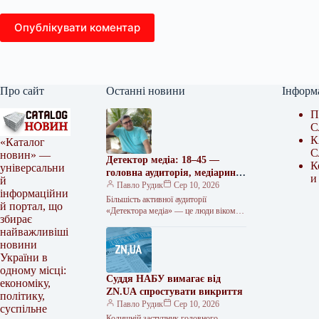
Опублікувати коментар
Про сайт
Останні новини
Інформ
П
С
К
«Каталог
С
новин» —
Детектор медіа: 18–45 —
К
універсальни
головна аудиторія, медіаринок
и
й
— у фокусі інтересів
Павло Рудик
Сер 10, 2026
інформаційни
Більшість активної аудиторії
й портал, що
«Детектора медіа» — це люди віком
збирає
18–45 років, яких найбільше цікавлять
найважливіші
новини медіаринку. Про це свідчать
новини
результати…
України в
одному місці:
Суддя НАБУ вимагає від
економіку,
ZN.UA спростувати викриття
політику,
Павло Рудик
Сер 10, 2026
суспільне
Колишній заступник головного