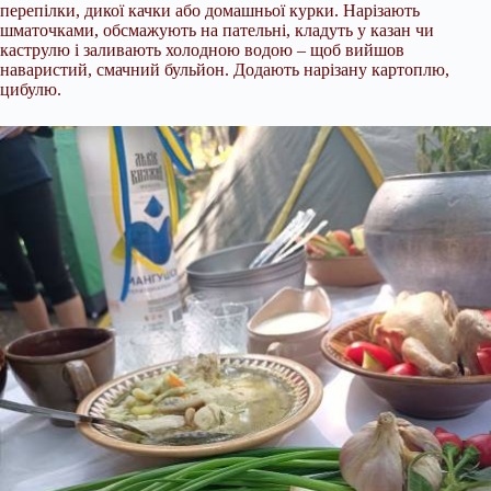
перепілки, дикої качки або домашньої курки. Нарізають
шматочками, обсмажують на пательні, кладуть у казан чи
каструлю і заливають холодною водою – щоб вийшов
наваристий, смачний бульйон. Додають нарізану картоплю,
цибулю.