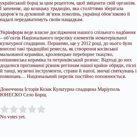
український борщ за цим рецептом, щоб зміцнити свій організм.
І запевняє, що козацьку традицію, яка століттями зберігала
здоров’я та духовний зв’язок поколінь, українці обов’язково й
надалі передаватимуть своїм нащадкам.
Укрінформ веде власне дослідження нашого спільного надбання
– об’єктів Національного переліку елементів нематеріальної
культурної спадщини. Першими, ще у 2012 році, до нього були
внесені такі традиційні ремесла, як створення косівської
мальованої кераміки, кролевецьке переборне ткацтво,
опішнянська кераміка та петриківський розпис. Відтоді до них
додалися притаманні різним регіонам нашої країни обряди, пісні
й танці, музичні інструменти, страви й напої, звичаї святкувань і
поминань… Національний перелік постійно поповнюється.
Донеччина Історія Козак Культурна спадщина Маріуполь
ЮНЕСКО Село Борщ
Submit Rating
Rate this item:
No votes yet.