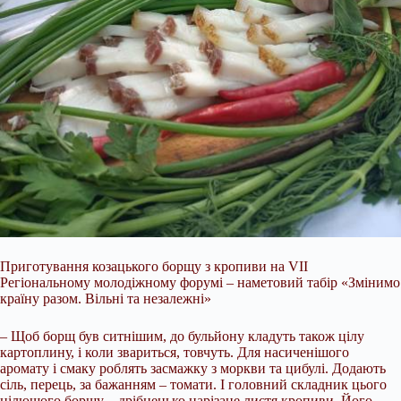
Приготування козацького борщу з кропиви на VII
Регіональному молодіжному форумі – наметовий табір «Змінимо
країну разом. Вільні та незалежні»
– Щоб борщ був ситнішим, до бульйону кладуть також цілу
картоплину, і коли звариться, товчуть. Для насиченішого
аромату і смаку роблять засмажку з моркви та цибулі. Додають
сіль, перець, за бажанням – томати. І головний складник цього
цілющого борщу – дрібненько нарізане листя кропиви. Його