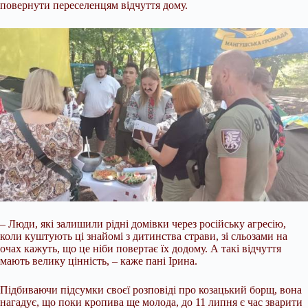
повернути переселенцям відчуття дому.
– Люди, які залишили рідні домівки через російську агресію,
коли куштують ці знайомі з дитинства страви, зі сльозами на
очах кажуть, що це ніби повертає їх додому. А такі відчуття
мають велику цінність, – каже пані Ірина.
Підбиваючи підсумки своєї розповіді про козацький борщ, вона
нагадує, що поки кропива ще молода, до 11 липня є час зварити