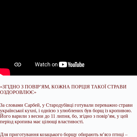
«ЗГІДНО З ПОВІР’ЯМ, КОЖНА ПОРЦІЯ ТАКОЇ СТРАВИ
ОЗДОРОВЛЮЄ»
За словами Сарбей, у Стародубівці готували переважно страви
української кухні, і однією з улюблених був борщ із кропивою.
Його варили з весни до 11 липня, бо, згідно з повір’ям, у цей
період кропива має цілющі властивості.
Для приготування козацького борщу обирають м’ясо птиці –