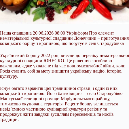
Наша спадщина 20.06.2026 08:00 Укрінформ Про елемент
нематеріальної культурної спадщини Донеччини – приготування
козацького борщу з кропивою, що побутує в селі Стародубівка
Український борщ у 2022 році внесли до переліку нематеріальної
культурної спадщини ЮНЕСКО. Це рішення є особливо
важливим, адже ухвалене під час повномасштабної війни, коли
Росія ставить собі за мету знищити українську націю, історію,
культуру.
Існує багато варіантів цієї традиційної страви, і один із них –
козацький з
кропивою. Його батьківщина – село Стародубівка
Мангуської селищної громади Маріупольського району,
тимчасово окупована територія. Рецепт борщу залишається
невід’ємною частиною кулінарної культури регіону та
продовжує жити завдяки зусиллям переселенців та носіїв
традицій.