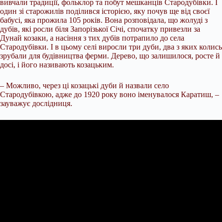
вивчали традиції, фольклор та побут мешканців Стародубівки. І
один зі старожилів поділився історією, яку почув ще від своєї
бабусі, яка прожила 105 років. Вона розповідала, що жолуді з
дубів, які росли біля Запорізької Січі, спочатку привезли за
Дунай козаки, а насіння з тих дубів потрапило до села
Стародубівки. І в цьому селі виросли три дуби, два з яких колись
зрубали для будівництва ферми. Дерево, що залишилося, росте й
досі, і його називають козацьким.
– Можливо, через ці козацькі дуби й назвали село
Стародубівкою, адже до 1920 року воно іменувалося Каратиш, –
зауважує дослідниця.