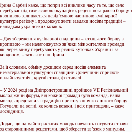
Ірина Сарбей каже, що попри всі виклики часу та те, що село
перебуває під тимчасовою окупацією, рецепт козацького борщу з
кропивою залишається невід’ємною частиною кулінарної
культури регіону і продовжує жити завдяки носіям традицій –
нащадкам українських козаків.
– Для збереження кулінарної спадщини – козацького борщу з
кропивою – ми налагоджуємо зв’язки між жителями громади,
які через війну перебувають у різних куточках України і за
кордоном, – зазначає пані Ірина.
За її словами, обміну досвідом серед носіїв елемента
нематеріальної культурної спадщини Донеччини сприяють
онлайн-зустрічі, круглі столи, фестивалі.
– У 2024 році на Дніпропетровщині пройшов VII Регіональний
молодіжний форум, від кожної громади була команда, наша
молодь представила традицію приготування козацького борщу.
Готували на вогні, як колись козаки, і всіх пригощали, – каже
дослідниця.
Додає, що на майстер-класах молодь навчають готувати страви
за старовинними рецептами, щоб зберегти зв’язок з минулим,