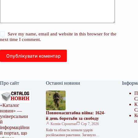
Save my name, email and website in this browser for the
next time I comment.
Опублікувати коментар
Про сайт
Останні новини
Інформ
П
С
К
«Каталог
С
новин» —
Повномасштабна війна: 1624-
К
універсальни
й день боротьби за свободу
и
й
Ксенія Сіроштан
Сер 7, 2026
інформаційни
Київ та область зазнали ударів
й портал, що
російськими ракетами. Загинуло