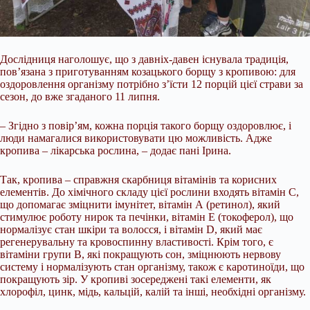
Дослідниця наголошує, що з давніх-давен існувала традиція,
пов’язана з приготуванням козацького борщу з кропивою: для
оздоровлення організму потрібно з’їсти 12 порцій цієї страви за
сезон, до вже згаданого 11 липня.
– Згідно з повір’ям, кожна порція такого борщу оздоровлює, і
люди намагалися використовувати цю можливість. Адже
кропива – лікарська рослина, – додає пані Ірина.
Так, кропива – справжня скарбниця вітамінів та корисних
елементів. До хімічного складу цієї рослини входять вітамін С,
що допомагає зміцнити імунітет, вітамін А (ретинол), який
стимулює роботу нирок та печінки, вітамін Е (токоферол), що
нормалізує стан шкіри та волосся, і вітамін D, який має
регенерувальну та кровоспинну властивості. Крім того, є
вітаміни групи В, які покращують сон, зміцнюють нервову
систему і нормалізують стан організму, також є каротиноїди, що
покращують зір. У кропиві зосереджені такі елементи, як
хлорофіл, цинк, мідь, кальцій, калій та інші, необхідні організму.