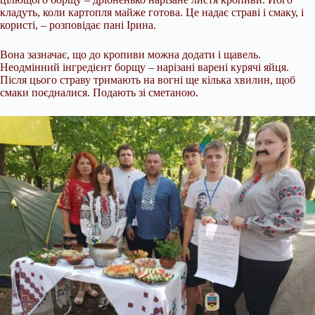
кладуть, коли картопля майже готова. Це надає страві і смаку, і
користі, – розповідає пані Ірина.
Вона зазначає, що до кропиви можна додати і щавель.
Неодмінний інгредієнт борщу – нарізані варені курячі яйця.
Після цього страву тримають на вогні ще кілька хвилин, щоб
смаки поєдналися. Подають зі сметаною.