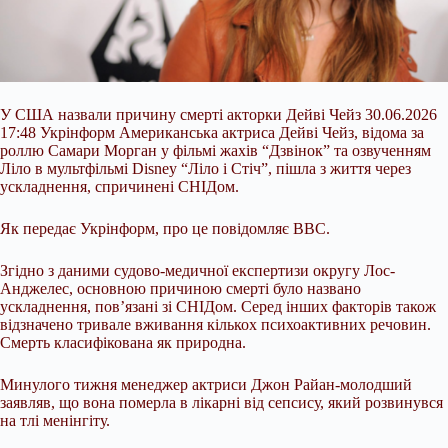
У США назвали причину смерті акторки Дейві Чейз 30.06.2026
17:48 Укрінформ Американська актриса Дейві Чейз, відома за
роллю Самари Морган у фільмі жахів “Дзвінок” та озвученням
Ліло в мультфільмі Disney “Ліло і Стіч”, пішла з життя через
ускладнення, спричинені СНІДом.
Як передає Укрінформ, про це повідомляє BBC.
Згідно з даними судово-медичної експертизи округу Лос-
Анджелес, основною причиною смерті було названо
ускладнення, пов’язані зі СНІДом. Серед інших факторів також
відзначено тривале
вживання кількох психоактивних речовин.
Смерть класифікована як природна.
Минулого тижня менеджер актриси Джон Райан-молодший
заявляв, що вона померла в лікарні від сепсису, який розвинувся
на тлі менінгіту.