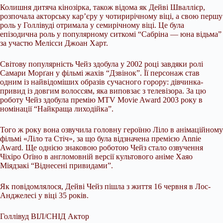
Колишня дитяча кінозірка, також відома як Дейві Шваллієр,
розпочала акторську кар’єру у чотирирічному віці, а свою першу
роль у Голлівуді отримала у семирічному віці. Це була
епізодична роль у популярному ситкомі “Сабріна — юна відьма”
за участю Мелісси Джоан Харт.
Світову популярність Чейз здобула у 2002 році завдяки ролі
Самари Морґан у фільмі жахів “Дзвінок”. Її персонаж став
одним із найвідоміших образів сучасного горору: дівчинка-
привид із довгим волоссям, яка виповзає з телевізора. За цю
роботу Чейз здобула премію MTV Movie Award 2003 року в
номінації “Найкраща лиходійка”.
Того ж року вона озвучила головну героїню Ліло в анімаційному
фільмі «Ліло та Стіч», за що була відзначена премією Annie
Award. Ще однією знаковою роботою Чейз стало озвучення
Чіхіро Оґіно в англомовній версії культового аніме Хаяо
Міядзакі “Віднесені привидами”.
Як повідомлялося, Дейві Чейз пішла з життя 16 червня в Лос-
Анджелесі у віці 35 років.
Голлівуд ВІЛ/СНІД Актор