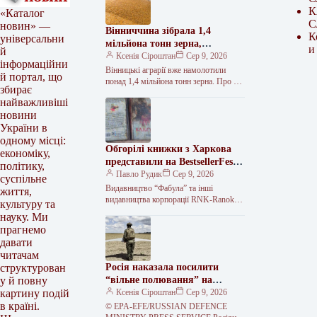
К
«Каталог
С
новин» —
Вінниччина зібрала 1,4
К
універсальни
мільйона тонн зерна,
и
й
перевищивши торішні
Ксенія Сіроштан
Сер 9, 2026
інформаційни
показники врожайності
Вінницькі аграрії вже намолотили
й портал, що
понад 1,4 мільйона тонн зерна. Про це
збирає
повідомила керівниця обласної
найважливіші
військової адміністрації Наталя
новини
Заболотна. За її…
України в
одному місці:
Обгорілі книжки з Харкова
економіку,
представили на BestsellerFest у
політику,
Львові
Павло Рудик
Сер 9, 2026
суспільне
Видавництво “Фабула” та інші
життя,
видавництва корпорації RNK-Ranok
культуру та
привезли на фестиваль BestsellerFest у
науку. Ми
Львові обгорілі примірники книжок зі
прагнемо
складу, який 1…
давати
читачам
Росія наказала посилити
структурован
“вільне полювання” на
у й повну
автомобілі на Херсонщині
Ксенія Сіроштан
Сер 9, 2026
картину подій
в країні.
© EPA-EFE/RUSSIAN DEFENCE