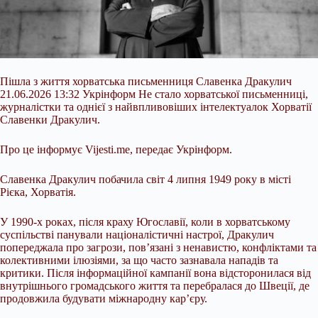
Пішла з життя хорватська письменниця Славенка Дракулич
21.06.2026 13:32 Укрінформ Не стало хорватської письменниці,
журналістки та однієї з найвпливовіших інтелектуалок Хорватії
Славенки Дракулич.
Про це інформує Vijesti.me, передає Укрінформ.
Славенка Дракулич побачила світ 4 липня 1949 року в місті
Рієка, Хорватія.
У 1990-х роках, після краху Югославії, коли в хорватському
суспільстві панували націоналістичні настрої, Дракулич
попереджала про загрози, пов’язані з ненавистю, конфліктами та
колективними ілюзіями, за що часто зазнавала нападів та
критики. Після інформаційної кампанії вона відсторонилася від
внутрішнього громадського життя та перебралася до Швеції, де
продовжила будувати міжнародну кар’єру.