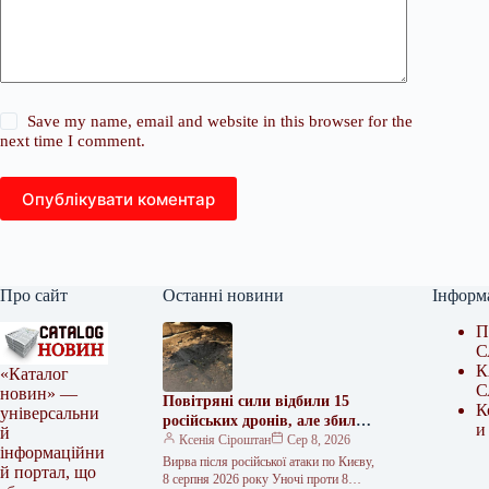
Save my name, email and website in this browser for the
next time I comment.
Опублікувати коментар
Про сайт
Останні новини
Інформ
П
С
К
«Каталог
С
новин» —
Повітряні сили відбили 15
К
універсальни
російських дронів, але збили
и
й
лише частину балістичних та
Ксенія Сіроштан
Сер 8, 2026
інформаційни
зенітних ракет
Вирва після російської атаки по Києву,
й портал, що
8 серпня 2026 року Уночі проти 8