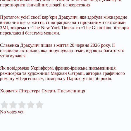
перетворити звичайних людей на жорстоких.
Протягом усієї своєї кар’єри Дракулич, яка здобула міжнародне
визнання ще за життя, співпрацювала з провідними світовими
ЗМІ, зокрема з «The New York Times» та «The Guardian», її твори
перекладені багатьма мовами.
Славенка Дракулич пішла з життя 20 червня 2026 року. Її
називали авторкою, яка порушувала теми, від яких багато хто
утримувався.
Як повідомляв Укрінформ, франко-іранська письменниця,
режисерка та художниця Маржан Сатрапі, авторка графічного
роману «Персеполіс», померла у Парижі у віці 56 років.
Хорватія Література Смерть Письменниця
Submit Rating
Rate this item:
No votes yet.