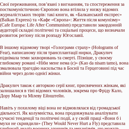
Свої переживання, пов’язані з вигнанням, та спостереження за
посткомуністичною Європою вона втілила у низку відомих
журналістських творів: такі книги, як «Балканський експрес»
(Balkan Express) та «Кафе «Європа»: Життя після комунізму»
(Cafe Europa: Life After Communism) представили закордонній
аудиторії складні політичні та соціальні процеси, що визначали
розвиток регіону після розпаду Югославії.
В іншому відомому творі «Голограми страху» (Holograms of
Fear), написаному після трансплантації нирки, Дракулич
піднімала теми захворювань та смерті. Пізніше, у своєму
глибокому романі «Ніби мене нема (є)» (Kao da nisam tamo), вона
змалювала трагедію насильства в Боснії та Герцеговині під час
війни через долю однієї жінки.
Дракулич також є авторкою серії книг, присвячених жінкам, які
залишалися в тіні відомих чоловіків, зокрема про Фріду Кало,
Дору Маар та Мілеву Ейнштейн.
Навіть у похилому віці вона не відмовлялася від громадської
діяльності. Як колумністка, вона продовжувала аналізувати
сучасні тенденції та політичні події, а у своїй праці «Вони б і
мухи не скривдили» (They Would Never Hurt a Fly) представила
глибокий аналіз воєнних злочинів та механізмів, що можуть