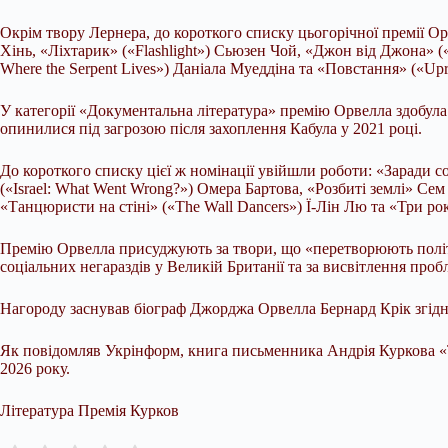
Окрім твору Лернера, до короткого списку цьогорічної премії Орв
Хінь, «Ліхтарик» («Flashlight») Сьюзен Чой, «Джон від Джона» («J
Where the Serpent Lives») Даніала Муеддіна та «Повстання» («Up
У категорії «Документальна література» премію Орвелла здобула 
опинилися під загрозою після захоплення Кабула у 2021 році.
До короткого списку цієї ж номінації увійшли роботи: «Заради со
(«Israel: What Went Wrong?») Омера Бартова, «Розбиті землі» Сем
«Танцюристи на стіні» («The Wall Dancers») Ї-Лін Лю та «Три ро
Премію Орвелла присуджують за твори, що «перетворюють політичн
соціальних негараздів у Великій Британії та за висвітлення про
Нагороду заснував біограф Джорджа Орвелла Бернард Крік згідно 
Як повідомляв Укрінформ, книга письменника Андрія Куркова «Т
2026 року.
Література Премія Курков