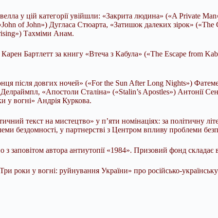
елла у цій категорії увійшли: «Закрита людина» («A Private Man»)
ohn of John») Дугласа Стюарта, «Затишок далеких зірок» («The Com
rising») Тахміми Анам.
Карен Бартлетт за книгу «Втеча з Кабула» («The Escape from Kab
нця після довгих ночей» («For the Sun After Long Nights») Фатем
 Делраймпл, «Апостоли Сталіна» («Stalin’s Apostles») Антонії Се
ки у вогні» Андрія Куркова.
ий текст на мистецтво» у п’яти номінаціях: за політичну літера
блеми бездомності, у партнерстві з Центром впливу проблеми безп
з заповітом автора антиутопії «1984». Призовий фонд складає ві
ри роки у вогні: руйнування України» про російсько-українську