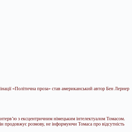
інації «Політична проза» став американський автор Бен Лернер
 інтерв’ю з ексцентричним німецьким інтелектуалом Томасом.
ін продовжує розмову, не інформуючи Томаса про відсутність