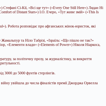
 Стефані Сі-Кії, «Всі ще тут» («Every One Still Here») Лядан Ні
fort of Distant Stars») І.О. Ечеро, «Тут живе змій» («This Is
ul»). Робота розповідає про афганських жінок-юристок, які
е Жамальпур та Ніло Табрізі, «Ізраїль: «Що пішло не так?»
ніор, «Елементи влади» («Elements of Power») Ніколя Ніаркоса,
туру, за політичну прозу, за журналістику, за викриття
ритульності.
д 3000 до 5000 фунтів стерлінгів.
 війну увійшла до числа фіналістів премії Джорджа Орвелла