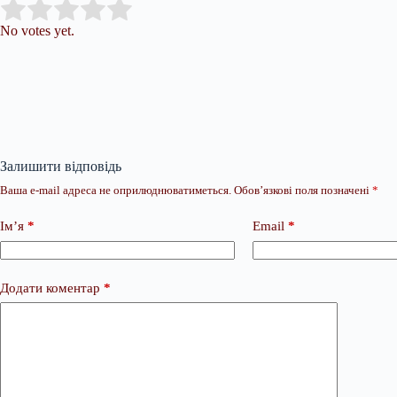
Submit Rating
Rate this item:
No votes yet.
Залишити відповідь
Ваша e-mail адреса не оприлюднюватиметься.
Обов’язкові поля позначені
*
Ім’я
*
Email
*
Додати коментар
*