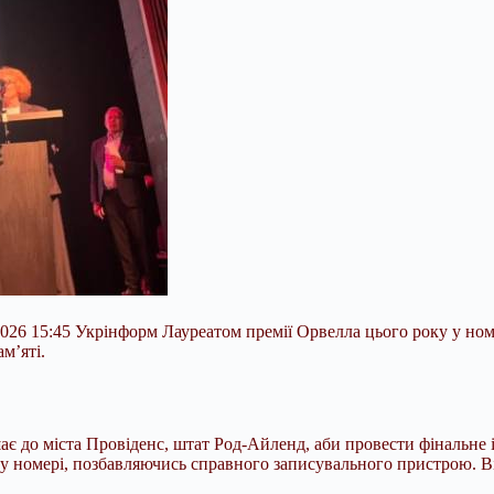
026 15:45 Укрінформ Лауреатом премії Орвелла цього року у ном
м’яті.
є до міста Провіденс, штат Род-Айленд, аби провести фінальне
у номері, позбавляючись справного записувального пристрою. В