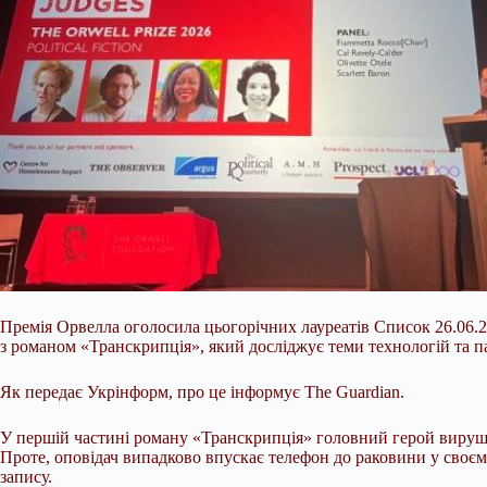
Премія Орвелла оголосила цьогорічних лауреатів Список 26.06.2
з романом «Транскрипція», який досліджує теми технологій та па
Як передає Укрінформ, про це інформує The Guardian.
У першій частині роману «Транскрипція» головний герой вируша
Проте, оповідач
випадково впускає телефон до раковини у своєм
запису.