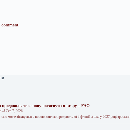
 I comment.
ни
на продовольство знову потягнуться вгору – FAO
ко
Сер 7, 2026
 світ може зіткнутися з новою хвилею продовольчої інфляції, а вже у 2027 році зростан