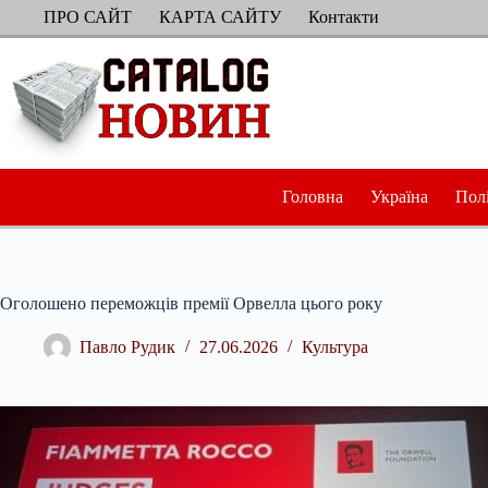
Перейти
ПРО САЙТ
КАРТА САЙТУ
Контакти
до
вмісту
Головна
Україна
Пол
Оголошено переможців премії Орвелла цього року
Павло Рудик
27.06.2026
Культура