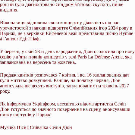
році їй було діагностовано синдром м’язової скутості, пише
видання.
Виконавиця відновила свою концертну діяльність під час
урочистостей з нагоди відкриття Олімпійських ігор 2024 року в
Парижі, де з верхівки Ейфелевої вежі представила пісню Hymne
à l’amour Едіт Піаф.
У березні, у свій 58-й день народження, Діон оголосила про нову
серію з п’яти тижнів концертів у залі Paris La Défense Arena, яка
запланована на вересень та жовтень.
Продаж квитків розпочався 7 квітня, і всі 16 запланованих дат
були миттєво розкуплені. Раніше, на початку червня, Діон
анонсувала ще десять виступів, запланованих на травень 2027
року.
Як інформував Укрінформ, всесвітньо відома артистка Селін
Діон готується до значного повернення на сцену, анонсувавши
низку виступів у Парижі.
Музика Пісня Співачка Селін Діон