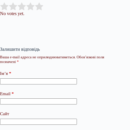
Submit Rating
Rate this item:
No votes yet.
Залишити відповідь
Ваша e-mail адреса не оприлюднюватиметься.
Обов’язкові поля
позначені
*
Ім’я
*
Email
*
Сайт