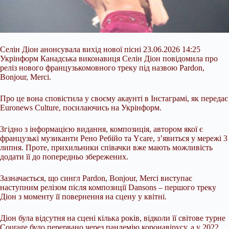
Селін Діон анонсувала вихід нової пісні 23.06.2026 14:25
Укрінформ Канадська виконавиця Селін Діон повідомила про
реліз нового французькомовного треку під назвою Pardon,
Bonjour, Merci.
Про це вона сповістила у своєму акаунті в Інстаграмі, як передає
Euronews Culture, посилаючись на Укрінформ.
Згідно з інформацією видання, композиція, автором якої є
французькі музиканти Рено Ребійо та Ycare, з’явиться у мережі 3
липня. Проте, прихильники співачки вже мають можливість
додати її до попередньо
збережених.
Зазначається, що сингл Pardon, Bonjour, Merci виступає
наступним релізом після композиції Dansons – першого треку
Діон з моменту її повернення на сцену у квітні.
Діон була відсутня на сцені кілька років, відколи її світове турне
Courage було перервано через пандемію коронавірусу, а у 2022