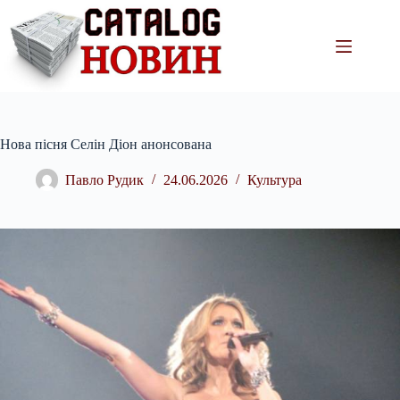
Перейти
до
вмісту
Нова пісня Селін Діон анонсована
Павло Рудик
24.06.2026
Культура