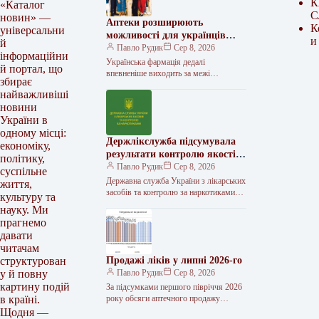
К
«Каталог
С
новин» —
Аптеки розширюють
К
універсальни
можливості для українців
и
й
отримати вакцинацію вчасно
Павло Рудик
Сер 8, 2026
інформаційни
Українська фармація дедалі
й портал, що
впевненіше виходить за межі
збирає
традиційного відпуску ліків,
найважливіші
перетворюючись на повноцінний
новини
майданчик медичної профілактики.
Показовим прикладом
України в
одному місці:
Держлікслужба підсумувала
економіку,
результати контролю якості,
політику,
імпорту та ліцензування ліків
Павло Рудик
Сер 8, 2026
суспільне
Державна служба України з лікарських
життя,
засобів та контролю за наркотиками
культуру та
(Держлікслужба) оприлюднила
науку. Ми
результати роботи за період з 27 до
прагнемо
31…
давати
читачам
Продажі ліків у липні 2026-го
структурован
Павло Рудик
Сер 8, 2026
у й повну
картину подій
За підсумками першого півріччя 2026
року обсяги аптечного продажу
в країні.
лікарських засобів зросли на 0,9% у
Щодня —