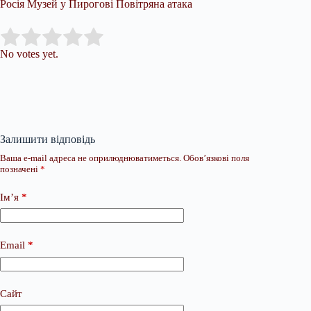
Росія Музей у Пирогові Повітряна атака
Submit Rating
Rate this item:
No votes yet.
Залишити відповідь
Ваша e-mail адреса не оприлюднюватиметься.
Обов’язкові поля
позначені
*
Ім’я
*
Email
*
Сайт