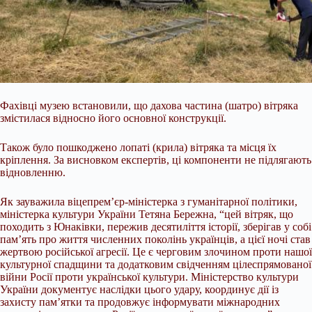
Фахівці музею встановили, що дахова частина (шатро) вітряка
змістилася відносно його основної конструкції.
Також було пошкоджено лопаті (крила) вітряка та місця їх
кріплення. За висновком експертів, ці компоненти не підлягають
відновленню.
Як зауважила віцепрем’єр-міністерка з гуманітарної політики,
міністерка культури України Тетяна Бережна, “цей вітряк, що
походить з Юнаківки, пережив десятиліття історії, зберігав у собі
пам’ять про життя численних поколінь українців, а цієї ночі став
жертвою російської агресії. Це є черговим злочином проти нашої
культурної спадщини та додатковим свідченням цілеспрямованої
війни Росії проти української культури. Міністерство культури
України документує наслідки цього удару, координує дії із
захисту пам’ятки та продовжує інформувати міжнародних