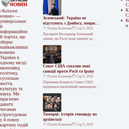
С
К
«Каталог
С
новин» —
Зеленський: Україна не
К
універсальни
відступить з Донбасу, попри
и
й
плани РФ щодо мобілізації
Поліна Більченко
Сер 9, 2026
інформаційни
Президент Володимир Зеленський
й портал, що
заявив, що Росія може вдатися до
збирає
нових кібератак, ракетного тиску та
найважливіші
залякування. За його словами, Кремль
новини
також…
України в
одному місці:
Сенат США схвалив нові
економіку,
санкції проти Росії та Ірану
політику,
Поліна Більченко
Сер 9, 2026
суспільне
Переважна більшість Сенату США
життя,
підтримала масштабний законопроєкт
культуру та
про санкції проти Росії. Документ,
науку. Ми
розроблений покійним сенатором
прагнемо
Ліндсі Гремом, тепер має розглянути
давати
читачам
Тиморці: історія геноциду на
структурован
архіпелазі
у й повну
Поліна Більченко
Сер 9, 2026
картину подій