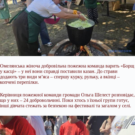
Омелянська жіноча добровільна пожежна команда варить «Борщ
у касці» – у неї вони справді поставили казан. До страви
додають три види м’яса – спершу курку, рульку, а вкінці –
копчені перепілки.
Керівниця пожежної команди громади Ольга Шелест розповідає,
що у них – 24 добровольчині. Поки хтось з їхньої групи готує,
інші дівчата стежать за безпекою на фестивалі та загалом у селі.