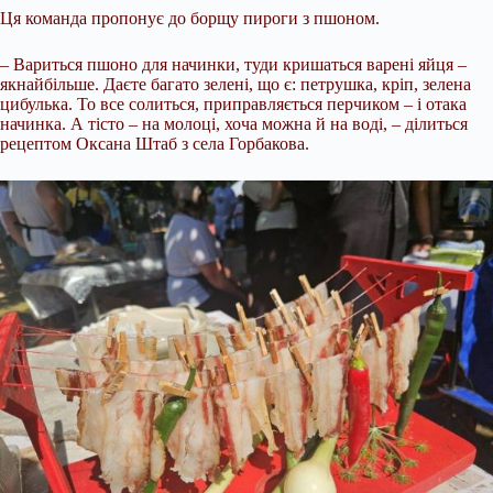
Ця команда пропонує до борщу пироги з пшоном.
– Вариться пшоно для начинки, туди кришаться варені яйця –
якнайбільше. Даєте багато зелені, що є: петрушка, кріп, зелена
цибулька. То все солиться, приправляється перчиком – і отака
начинка. А тісто – на молоці, хоча можна й на воді, – ділиться
рецептом Оксана Штаб з села Горбакова.