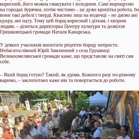
корисний, його можна смакувати і холодним. Самі вирощуємо
на городах бурячки, потім чистимо – це дуже кропітка робота, бо
вони такі дебелі і тверді. Квасимо лиш на водичці – не даємо ані
цукру, ані оцту. Тому цей борщ корисний і діткам, і хворим
людям, – ділиться директорка Центру культури та дозвілля
Гришковецької громади Наталя Канарська.
У деяких учасників випитати рецепти борщу непросто.
Небагатослівний Юрій Замлинний з села Грушвиці
Великоомелянської громади каже, що представляє на святі сам
себе.
– Який борщ готую? Такий, як удома. Кожного разу по-різному
варимо, – заклопотано каже він та повертається до роботи.