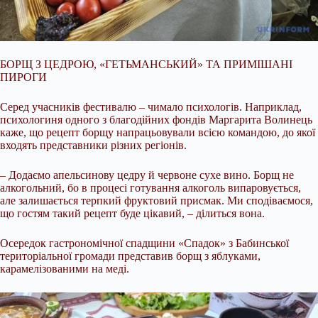
БОРЩ З ЦЕДРОЮ, «ГЕТЬМАНСЬКИЙ» ТА ПРИМІШАНІ
ПИРОГИ
Серед учасників фестивалю – чимало психологів. Наприклад,
психологиня одного з благодійних фондів Маргарита Волинець
каже, що рецепт борщу напрацьовували всією командою, до якої
входять представники різних регіонів.
– Додаємо апельсинову цедру й червоне сухе вино. Борщ не
алкогольний, бо в процесі готування алкоголь випаровується,
але залишається терпкий фруктовий присмак. Ми сподіваємося,
що гостям такий рецепт буде цікавий, – ділиться вона.
Осередок гастрономічної спадщини «Спадок» з Бабинської
територіальної громади представив борщ з яблуками,
карамелізованими на меді.