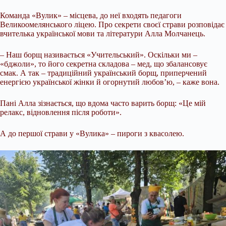
Команда «Вулик» – місцева, до неї входять педагоги
Великоомелянського ліцею. Про секрети своєї страви розповідає
вчителька української мови та літератури Алла Молчанець.
– Наш борщ називається «Учительський». Оскільки ми –
«бджоли», то його секретна складова – мед, що збалансовує
смак. А так – традиційний український борщ, приперчений
енергією української жінки й огорнутий любов’ю, – каже вона.
Пані Алла зізнається, що вдома часто варить борщ: «Це мій
релакс, відновлення після роботи».
А до першої страви у «Вулика» – пироги з квасолею.