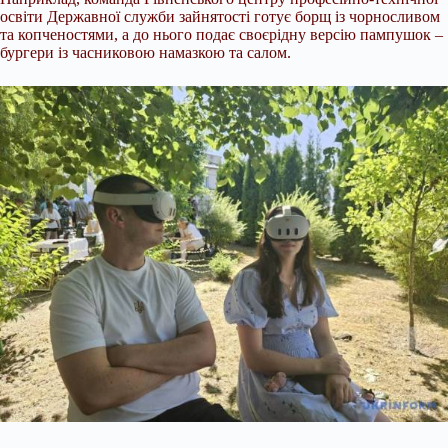
освіти Державної служби зайнятості готує борщ із чорносливом
та копченостями, а до нього подає своєрідну версію пампушок –
бургери із часниковою намазкою та салом.