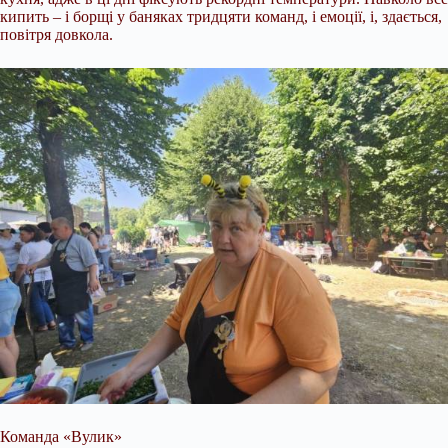
кипить – і борщі у баняках тридцяти команд, і емоції, і, здається,
повітря довкола.
Команда «Вулик»