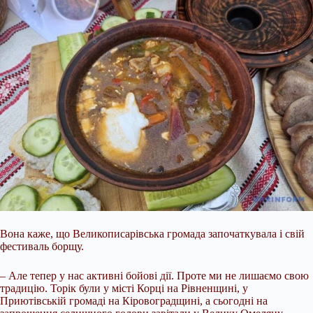
Вона каже, що Великописарівська громада започаткувала і свій
фестиваль борщу.
– Але тепер у нас активні бойові дії. Проте ми не лишаємо свою
традицію. Торік були у місті Корці на Рівненщині, у
Приютівській громаді на Кіровоградщині, а сьогодні на