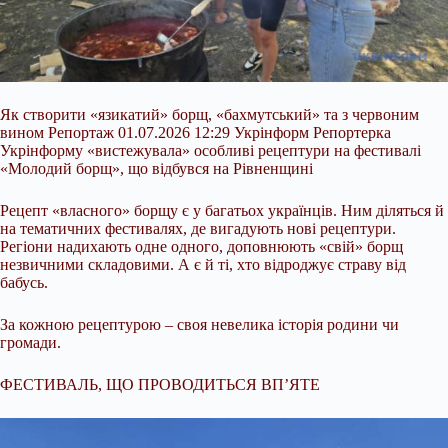
Як створити «язикатий» борщ, «бахмутський» та з червоним
вином Репортаж 01.07.2026 12:29 Укрінформ Репортерка
Укрінформу «вистежувала» особливі рецептури на фестивалі
«Молодий борщ», що відбувся на Рівненщині
Рецепт «власного» борщу є у багатьох українців. Ним діляться й
на тематичних фестивалях, де вигадують нові рецептури.
Регіони надихають одне одного, доповнюють «свій» борщ
незвичними складовими. А є й ті, хто відроджує страву від
бабусь.
За кожною рецептурою – своя невелика історія родини
чи
громади.
ФЕСТИВАЛЬ, ЩО ПРОВОДИТЬСЯ ВП’ЯТЕ