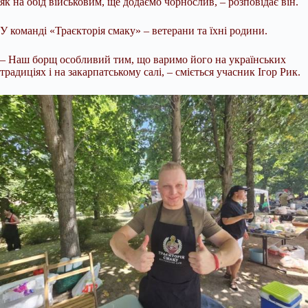
як на обід військовим, ще додаємо чорнослив, – розповідає він.
У команді «Траєкторія смаку» – ветерани та їхні родини.
– Наш борщ особливий тим, що варимо його на українських
традиціях і на закарпатському салі, – сміється учасник Ігор Рик.