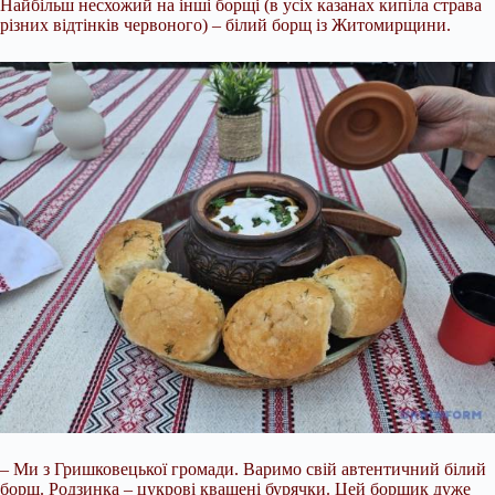
Найбільш несхожий на інші борщі (в усіх казанах кипіла страва
різних відтінків червоного) – білий борщ із Житомирщини.
– Ми з Гришковецької громади. Варимо свій автентичний білий
борщ. Родзинка – цукрові квашені бурячки. Цей борщик дуже