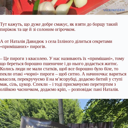
Тут кажуть, що дуже добре смакує, як взяти до борщу такий
пиріжок та ще й зі солоним огірочком.
А от Наталія Давидюк з села Ілліного ділиться секретами
«примішаних» пирогів.
– Це пироги з квасолею. У нас називають їх «примішані», тому
що береться борошно пшеничне і до нього додається житнє.
Колись люди не мали статків, щоб все борошно було біле, то
пекли отакі «чорні» пироги – щоб ситно. А начиночка: вариться
квасоля, перекручуємо її на м’ясорубці, додаємо битий у ступі
мак, сіль, цукор. Спекли – і тоді присмачуємо перетертим з
олійкою часничком, додаємо кріп, – розповідає пані Наталія.