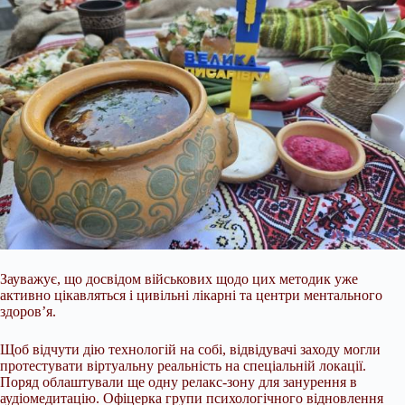
Зауважує, що досвідом військових щодо цих методик уже
активно цікавляться і цивільні лікарні та центри ментального
здоров’я.
Щоб відчути дію технологій на собі, відвідувачі заходу могли
протестувати віртуальну реальність на спеціальній локації.
Поряд облаштували ще одну релакс-зону для занурення в
аудіомедитацію. Офіцерка групи психологічного відновлення