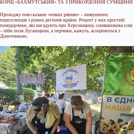
БОРЩ «БАХМУТСЬКИЙ» ТА З ПРИКОРДОННЯ СУМЩИНИ
Проходжу повз казани «нових рівнян» – вимушених
переселенців з різних регіонів країни. Рецепт у них простий:
помідорчики, які нагадують про Херсонщину, соняшникова олія
– ніби поля Луганщини, а перчики, кажуть, асоціюються з
Донеччиною.