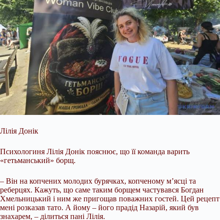
Лілія Донік
Психологиня Лілія Донік пояснює, що її команда варить
«гетьманський» борщ.
– Він на копчених молодих бурячках, копченому м’ясці та
реберцях. Кажуть, що саме таким борщем частувався Богдан
Хмельницький і ним же пригощав поважних гостей. Цей рецепт
мені розказав тато. А йому – його прадід Назарій, який був
знахарем, – ділиться пані Лілія.