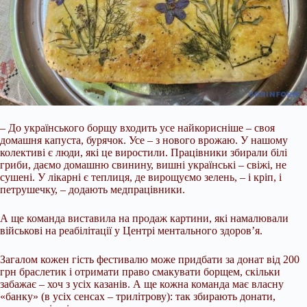
– До українського борщу входить усе найкорисніше – своя
домашня капуста, бурячок. Усе – з нового врожаю. У нашому
колективі є люди, які це виростили. Працівники збирали білі
гриби, даємо домашню свинину, вишні українські – свіжі, не
сушені. У лікарні є теплиця, де вирощуємо зелень, – і кріп, і
петрушечку, – додають медпрацівники.
А ще команда виставила на продаж картини, які намалювали
військові на реабілітації у Центрі ментального здоров’я.
Загалом кожен гість фестивалю може придбати за донат від 200
грн браслетик і отримати право смакувати борщем, скільки
забажає – хоч з усіх казанів. А ще кожна команда має власну
«банку» (в усіх сенсах – трилітрову): так збирають донати,