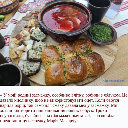
– У моїй родині засмажку, особливо влітку, робили з яблуком. Це
давало кислинку, щоб не використовувати оцет. Коли бабуся
варила борщ, так само для смаку давала мед у засмажку. Ми
хотіли відтворити напрацювання наших бабусь. Трохи
осучаснили, бульйон – на підсмаженому м’ясі, – розповіла
представниця осередку Марія Макарчук.