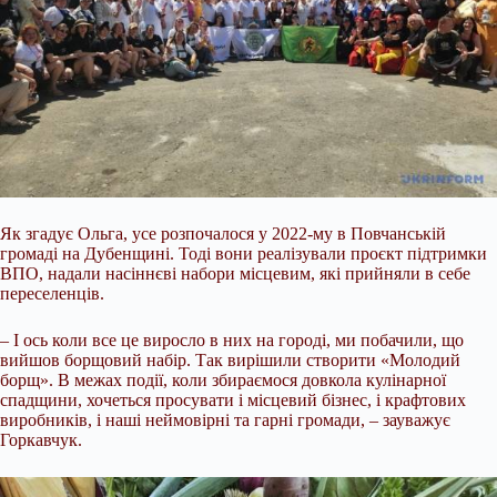
Як згадує Ольга, усе розпочалося у 2022-му в Повчанській
громаді на Дубенщині. Тоді вони реалізували проєкт підтримки
ВПО, надали насіннєві набори місцевим, які прийняли в себе
переселенців.
– І ось коли все це виросло в них на городі, ми побачили, що
вийшов борщовий набір. Так вирішили створити «Молодий
борщ». В межах події, коли збираємося довкола кулінарної
спадщини, хочеться просувати і місцевий бізнес, і крафтових
виробників, і наші неймовірні та гарні громади, – зауважує
Горкавчук.