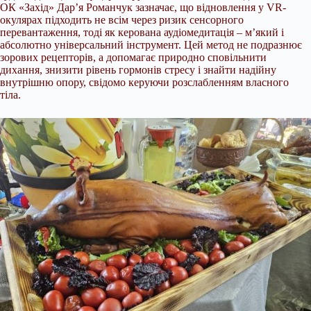
ОК «Захід» Дар’я Романчук зазначає, що відновлення у VR-
окулярах підходить не всім через ризик сенсорного
перевантаження, тоді як керована аудіомедитація – м’який і
абсолютно універсальний інструмент. Цей метод не подразнює
зорових рецепторів, а допомагає природно сповільнити
дихання, знизити рівень гормонів стресу і знайти надійну
внутрішню опору, свідомо керуючи розслабленням власного
тіла.