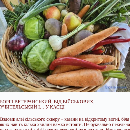
БОРЩ ВЕТЕРАНСЬКИЙ, ВІД ВІЙСЬКОВИХ,
УЧИТЕЛЬСЬКИЙ І… У КАСЦІ
Вздовж алеї сільського скверу – казани на відкритому вогні, біля
яких навіть кілька хвилин важко встояти. Це буквально пекельна
кухня, адже в ці дні фіксують рекордні температури. Навколо все