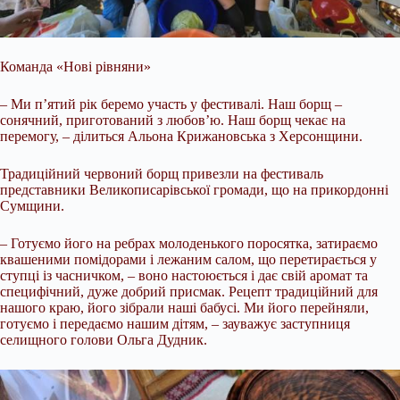
Команда «Нові рівняни»
– Ми п’ятий рік беремо участь у фестивалі. Наш борщ –
сонячний, приготований з любов’ю. Наш борщ чекає на
перемогу, – ділиться Альона Крижановська з Херсонщини.
Традиційний червоний борщ привезли на фестиваль
представники Великописарівської громади, що на прикордонні
Сумщини.
– Готуємо його на ребрах молоденького поросятка, затираємо
квашеними помідорами і лежаним салом, що перетирається у
ступці із часничком, – воно настоюється і дає свій аромат та
специфічний, дуже добрий присмак. Рецепт традиційний для
нашого краю, його зібрали наші бабусі. Ми його перейняли,
готуємо і передаємо нашим дітям, – зауважує заступниця
селищного голови Ольга Дудник.