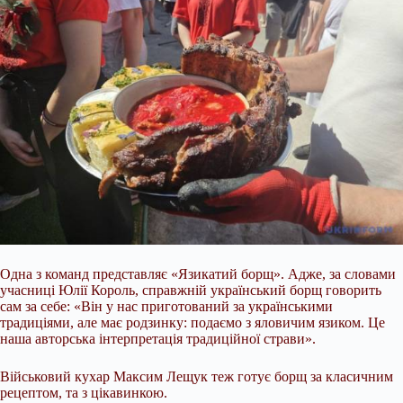
Одна з команд представляє «Язикатий борщ». Адже, за словами
учасниці Юлії Король, справжній український борщ говорить
сам за себе: «Він у нас приготований за українськими
традиціями, але має родзинку: подаємо з яловичим язиком. Це
наша авторська інтерпретація традиційної страви».
Військовий кухар Максим Лещук теж готує борщ за класичним
рецептом, та з цікавинкою.