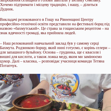
запрошення селищного голови завітали у Велику Омеляну.
Хочемо підтримати і місцеву традицію, і нашу, – ділиться
Дудник.
Викладачі релокованого в Гощу на Рівненщині Центру
професійно-технічної освіти представили на фестивалі борщ під
назвою «бахмутський». Це страва за гощанським рецептом – на
знак вдячності громаді, яка прийняла людей.
– Наш релокований навчальний заклад був у самому серці
Бахмута. Родзинкою борщу, який нині готуємо, є корінь селери –
для запашного бульйону. Основа – грудинка, ще є квасоля і
вишні для кислоти, а також ложка меду, яким ми замінюємо
цукор. Далі – класика, – розповідає учасниця команди Тетяна
Потапчук.