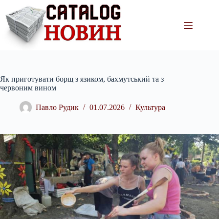
Перейти
до
вмісту
Як приготувати борщ з язиком, бахмутський та з
червоним вином
Павло Рудик
01.07.2026
Культура