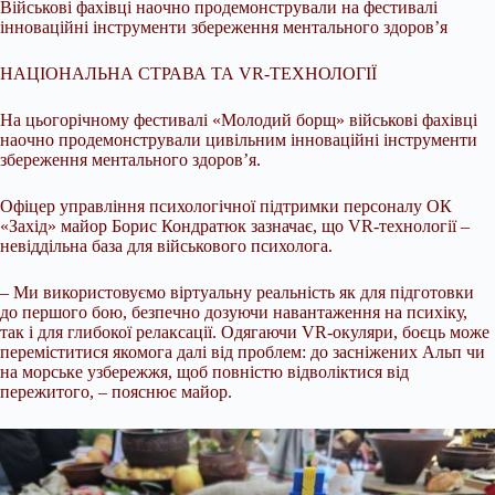
Військові фахівці наочно продемонстрували на фестивалі
інноваційні інструменти збереження ментального здоров’я
НАЦІОНАЛЬНА СТРАВА ТА VR-ТЕХНОЛОГІЇ
На цьогорічному фестивалі «Молодий борщ» військові фахівці
наочно продемонстрували цивільним інноваційні інструменти
збереження ментального здоров’я.
Офіцер управління психологічної підтримки персоналу ОК
«Захід» майор Борис Кондратюк зазначає, що VR-технології –
невіддільна база для військового психолога.
– Ми використовуємо віртуальну реальність як для підготовки
до першого бою, безпечно дозуючи навантаження на психіку,
так і для глибокої релаксації. Одягаючи VR-окуляри, боєць може
переміститися якомога далі від проблем: до засніжених Альп чи
на морське узбережжя, щоб повністю відволіктися від
пережитого, – пояснює майор.