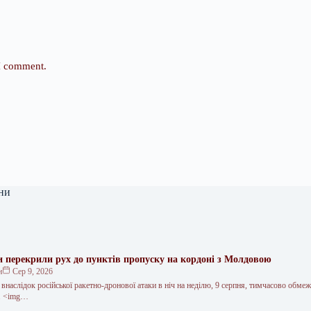
 I comment.
ни
ки перекрили рух до пунктів пропуску на кордоні з Молдовою
н
Сер 9, 2026
 внаслідок російської ракетно-дронової атаки в ніч на неділю, 9 серпня, тимчасово обме
”. <img…