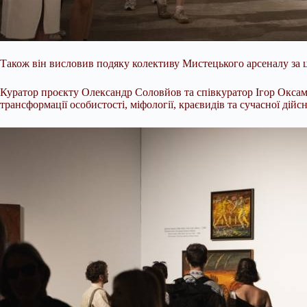
Також він висловив подяку колективу Мистецького арсеналу за ц
Куратор проєкту Олександр Соловйов та співкуратор Ігор Оксамет
трансформації особистості, міфології, краєвидів та сучасної дійсн