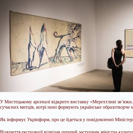
У Мистецькому арсеналі відкрито виставку «Мерехтливі зв’язки. 
сучасних митців, котрі нині формують українське образотворче 
Як інформує Укрінформ, про це йдеться у повідомленні Міністер
Відкриття експозиції відвідав перший заступник
міністра культу