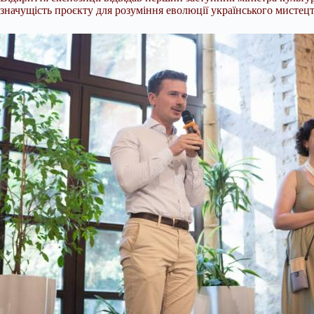
значущість проєкту для розуміння еволюції українського мистецт