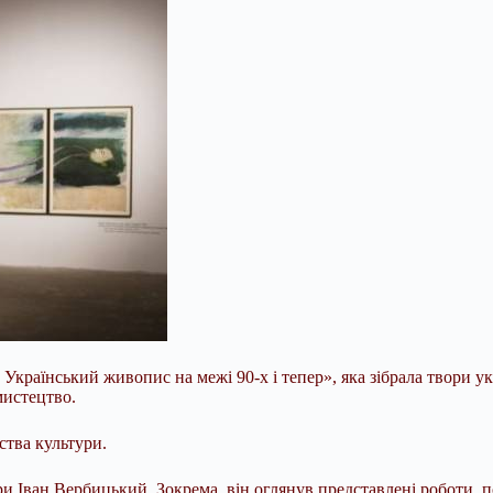
Український живопис на межі 90-х і тепер», яка зібрала твори ук
мистецтво.
ства культури.
ри Іван Вербицький. Зокрема, він оглянув представлені роботи, 