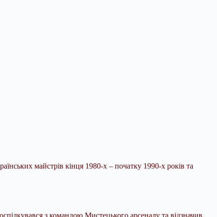
раїнських майстрів кінця 1980-х – початку 1990-х років та
поспілкувався з командою Мистецького арсеналу та відзначив