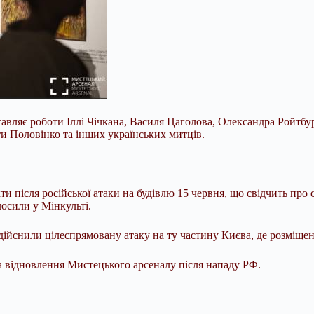
тавляє роботи Іллі Чічкана, Василя Цаголова, Олександра Ройтбу
и Половінко та інших українських митців.
 після російської атаки на будівлю 15 червня, що свідчить про с
лосили у Мінкульті.
здійснили цілеспрямовану атаку на ту частину Києва, де розміще
а відновлення Мистецького арсеналу після нападу РФ.