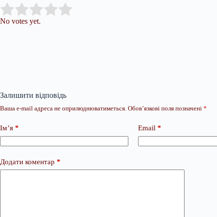
Submit Rating
Rate this item:
No votes yet.
Залишити відповідь
Ваша e-mail адреса не оприлюднюватиметься.
Обов’язкові поля позначені
*
Ім’я
*
Email
*
Додати коментар
*