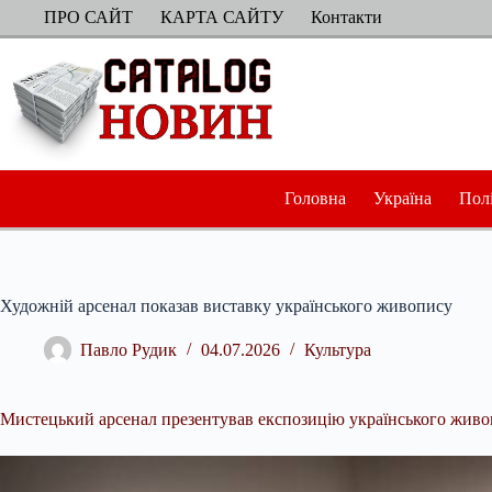
Перейти
ПРО САЙТ
КАРТА САЙТУ
Контакти
до
вмісту
Головна
Україна
Пол
Художній арсенал показав виставку українського живопису
Павло Рудик
04.07.2026
Культура
Мистецький арсенал презентував експозицію українського живо