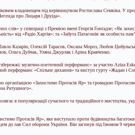
айковим кладовищем під керівництвом Ростислава Семківа. У про
Легенда про Лицаря і Друїда».
 слів» у співпраці з Премією імені Георгія Ґонґадзе; «Як захист
ність» від «Радіо Хартія»; та «Забута Патагонія: як особиста па
 Павло Казарін, Олексій Тарасов, Оксана Мороз, Любов Цибульсь
ов, Ольга Дубчак, Уляна Джурляк і Аріна Кравченко.
 узбережжі: музично-поетичний перформанс» за участю Aziza Eske
ний перформанс «Спільне дихання» та виступ гурту «Жадан і Со
кою організацією «Захистимо Протасів Яр» та громадою Протасо
ана Ратушного».
ягає в популяризації сучасного та традиційного мистецтва, украї
стимо Протасів Яр», яке виступало проти будівництва багатоква
м до лав Сил оборони України. Він загинув під Ізюмом 9 червня