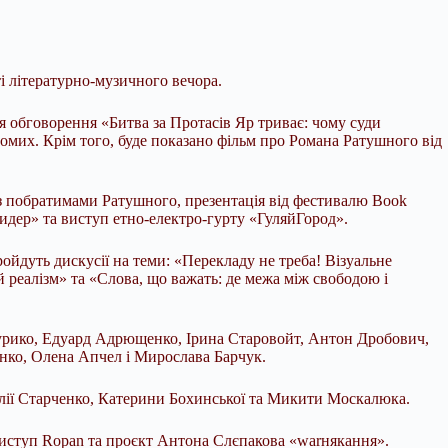
і літературно-музичного вечора.
ся обговорення «Битва за Протасів Яр триває: чому суди
мих. Крім того, буде показано фільм про Романа Ратушного від
з побратимами Ратушного, презентація від фестивалю Book
мидер» та виступ етно-електро-гурту «ГуляйГород».
ойдуть дискусії на теми: «Перекладу не треба! Візуальне
реалізм» та «Слова, що важать: де межа між свободою і
 Курико, Едуард Адрющенко, Ірина Старовойт, Антон Дробович,
нко, Олена Апчел і Мирослава Барчук.
алії Старченко, Катерини Бохинської та Микити Москалюка.
виступ Ropan та проєкт Антона Слєпакова «warнякання».