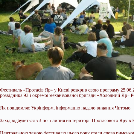
Фестиваль «Протасів Яр» у Києві розкрив свою програму 25.06.2
розвідника 93-ї окремої механізованої бригади «Холодний Яр» 
Як повідомляє Укрінформ, інформацію надало видання Читомо.
Захід відбудеться з 3 по 5 липня на території Протасового Яру в
Центральною темою фестивалю цього року стали
слова римськог