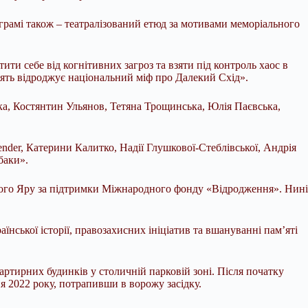
грамі також – театралізований етюд за мотивами меморіального
ити себе від когнітивних загроз та взяти під контроль хаос в
м’ять відроджує національний міф про Далекий Схід».
ка, Костянтин Ульянов, Тетяна Трощинська, Юлія Паєвська,
nder, Катерини Калитко, Надії Глушкової-Стеблівської, Андрія
баки».
вого Яру за підтримки Міжнародного фонду «Відродження». Нині
нської історії, правозахисних ініціатив та вшануванні пам’яті
ртирних будинків у столичній парковій зоні. Після початку
 2022 року, потрапивши в ворожу засідку.