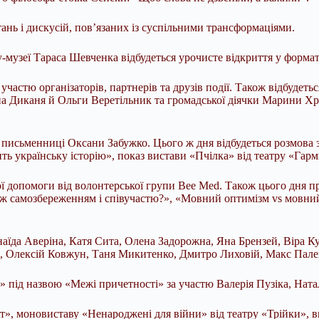
ань і дискусій, пов’язаних із суспільними трансформаціями.
у-музеї Тараса Шевченка відбудеться урочисте відкриття у формат
частю організаторів, партнерів та друзів події. Також відбудеть
а Диканя й Ольги Веретільник та громадської діячки Марини Хро
письменниці Оксани Забужко. Цього ж дня відбудеться розмова 
ить українську історію», показ вистави «Пчілка» від театру «Гар
ої допомоги від волонтерської групи Bee Med. Також цього дня пр
ж самозбереженням і співучастю?», «Мовний оптимізм vs мовний 
інаїда Аверіна, Катя Сита, Олена Задорожна, Яна Брензей, Віра
, Олексій Ковжун, Таня Микитенко, Дмитро Лиховій, Макс Пале
» під назвою «Межі причетності» за участю Валерія Пузіка, Нат
т», моновиставу «Ненароджені для війни» від театру «Трійки», 