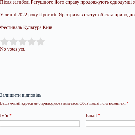
Після загибелі Ратушного його справу продовжують однодумці з 
У липні 2022 року Протасів Яр отримав статус об’єкта природно-
Фестиваль Культура Київ
Submit Rating
Rate this item:
No votes yet.
Залишити відповідь
Ваша e-mail адреса не оприлюднюватиметься.
Обов’язкові поля позначені
*
Ім’я
*
Email
*