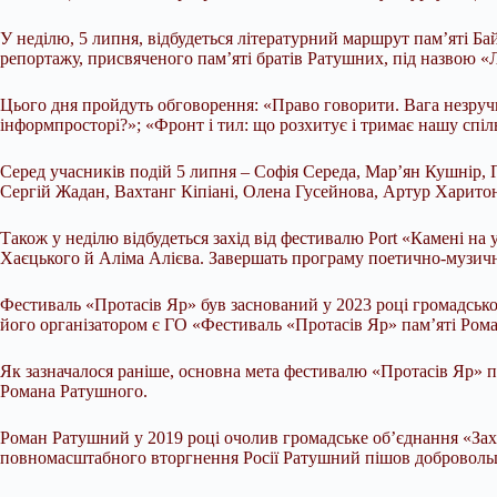
У неділю, 5 липня, відбудеться літературний маршрут пам’яті Б
репортажу, присвяченого пам’яті братів Ратушних, під назвою «
Цього дня пройдуть обговорення: «Право говорити. Вага незручних
інформпросторі?»; «Фронт і тил: що розхитує і тримає нашу спіль
Серед учасників подій 5 липня – Софія Середа, Мар’ян Кушнір,
Сергій Жадан, Вахтанг Кіпіані, Олена Гусейнова, Артур Харитон
Також у неділю відбудеться захід від фестивалю Port «Камені на
Хаєцького й Аліма Алієва. Завершать програму поетично-музич
Фестиваль «Протасів Яр» був заснований у 2023 році громадсь
його організатором є ГО «Фестиваль «Протасів Яр» пам’яті Ром
Як зазначалося раніше, основна мета фестивалю «Протасів Яр» пол
Романа Ратушного.
Роман Ратушний у 2019 році очолив громадське об’єднання «Захи
повномасштабного вторгнення Росії Ратушний пішов добровольце