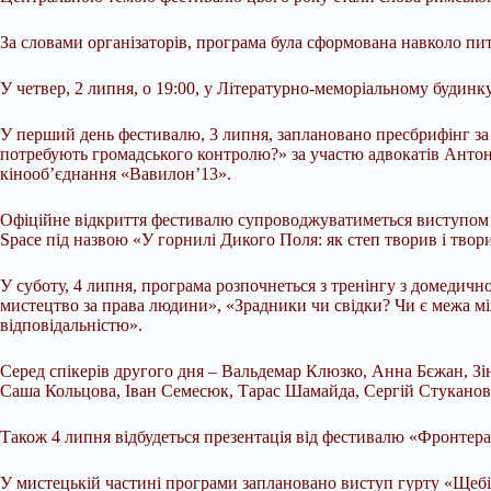
За словами організаторів, програма була сформована навколо пит
У четвер, 2 липня, о 19:00, у Літературно-меморіальному будинк
У перший день фестивалю, 3 липня, заплановано пресбрифінг за у
потребують громадського контролю?» за участю адвокатів Антон
кінооб’єднання «Вавилон’13».
Офіційне відкриття фестивалю супроводжуватиметься виступом 
Space під назвою «У горнилі Дикого Поля: як степ творив і твор
У суботу, 4 липня, програма розпочнеться з тренінгу з домедичн
мистецтво за права людини», «Зрадники чи свідки? Чи є межа мі
відповідальністю».
Серед спікерів другого дня – Вальдемар Клюзко, Анна Бєжан, З
Саша Кольцова, Іван Семесюк, Тарас Шамайда, Сергій Стуканов
Також 4 липня відбудеться презентація від фестивалю «Фронтера
У мистецькій частині програми заплановано виступ гурту «Щебі