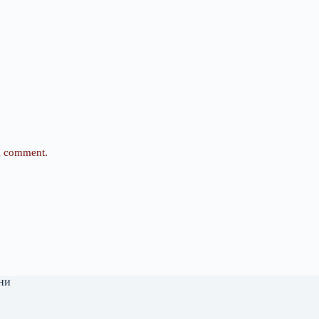
 I comment.
ни