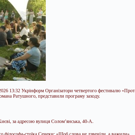
026 13:32 Укрінформ Організатори четвертого фестивалю «Протас
Романа Ратушного, представили програму заходу.
 Києві, за адресою вулиця Солом’янська, 40-А.
о філософа-стоїка Сенеки: «Щоб слова не дзвеніли, а важили».