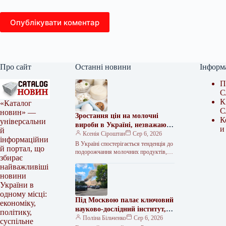
Опублікувати коментар
Про сайт
Останні новини
Інформ
П
С
К
«Каталог
С
новин» —
Зростання цін на молочні
К
універсальни
вироби в Україні, незважаючи
и
й
на зниження попиту – думка
Ксенія Сіроштан
Сер 6, 2026
інформаційни
представників галузі
В Україні спостерігається тенденція до
й портал, що
подорожчання молочних продуктів,
збирає
яке може сягнути 5-10% до кінця
найважливіші
літнього періоду та протягом осінньо-
новини
зимових місяців.…
України в
одному місці:
Під Москвою палає ключовий
економіку,
науково-дослідний інститут, де
політику,
створюють балістичні ракети.
Поліна Більченко
Сер 6, 2026
суспільне