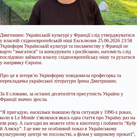
Дмитишин: Українській культурі у Франції слід утверджуватися
у власній східноєвропейській ніші Ексклюзив 25.06.2026 23:58
Укрінформ Українській культурі та письменству у Франції не
варто “змагатися” та конкурувати з російською, натомість слід
послідовно займати власну східноєвропейську нішу та рухатися
у напрямку Європи.
Про це в інтерв’ю Укрінформу повідомила професорка та
перекладачка української літератури Ірина Дмитришин.
За її словами, за останні десятиліття присутність України у
Франції
значно зросла.
“Я пригадую, наскільки інакшою була ситуація у 1990-х роках,
коли в Le Monde з’являлася якась одна стаття про Україну раз на
пів року. А сьогодні ви можете піти в кінотеатр і побачити “Кубу
й Аляску”. І це вже не особливий показ в Українському
культурному центрі чи посольстві, а фільм у широкому прокаті”,