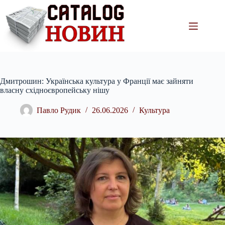
Перейти
до
вмісту
Дмитрошин: Українська культура у Франції має зайняти
власну східноєвропейську нішу
Павло Рудик
26.06.2026
Культура