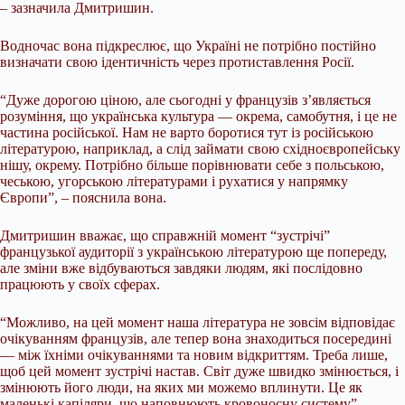
– зазначила Дмитришин.
Водночас вона підкреслює, що Україні не потрібно постійно
визначати свою ідентичність через протиставлення Росії.
“Дуже дорогою ціною, але сьогодні у французів з’являється
розуміння, що українська культура — окрема, самобутня, і це не
частина російської. Нам не варто боротися тут із російською
літературою, наприклад, а слід займати свою східноєвропейську
нішу, окрему. Потрібно більше порівнювати себе з польською,
чеською, угорською літературами і рухатися у напрямку
Європи”, – пояснила вона.
Дмитришин вважає, що справжній момент “зустрічі”
французької аудиторії з українською літературою ще попереду,
але зміни вже відбуваються завдяки людям, які послідовно
працюють у своїх сферах.
“Можливо, на цей момент наша література не зовсім відповідає
очікуванням французів, але тепер вона знаходиться посередині
— між їхніми очікуваннями та новим відкриттям. Треба лише,
щоб цей момент зустрічі настав. Світ дуже швидко змінюється, і
змінюють його люди, на яких ми можемо вплинути. Це як
маленькі капіляри, що наповнюють кровоносну систему”, –