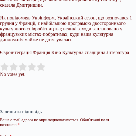
сказала Дмитришин.
Як повідомляв Укрінформ, Український сезон, що розпочався 1
грудня у Франції, є найбільшою програмою двостороннього
культурного співробітництва; великі заходи заплановано у
французьких містах-побратимах, куди наша культурна
дипломатія майже не дотягувалась.
Євроінтеграція Франція Кіно Культурна спадщина Література
Submit Rating
Rate this item:
No votes yet.
Залишити відповідь
Ваша e-mail адреса не оприлюднюватиметься.
Обов’язкові поля
позначені
*