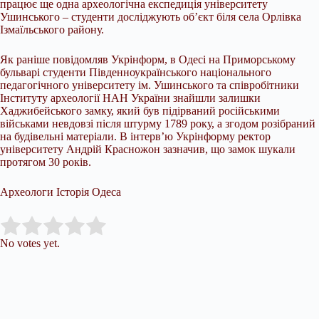
працює ще одна археологічна експедиція університету
Ушинського – студенти досліджують об’єкт біля села Орлівка
Ізмаїльського району.
Як раніше повідомляв Укрінформ, в Одесі на Приморському
бульварі студенти Південноукраїнського національного
педагогічного університету ім. Ушинського та співробітники
Інституту археології НАН України знайшли залишки
Хаджибейського замку, який був підірваний російськими
військами невдовзі після штурму 1789 року, а згодом розібраний
на будівельні матеріали. В інтерв’ю Укрінформу ректор
університету Андрій Красножон зазначив, що замок шукали
протягом 30 років.
Археологи Історія Одеса
Submit Rating
Rate this item:
No votes yet.