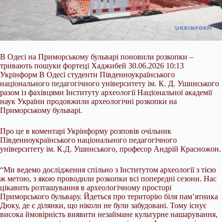
В Одесі на Приморському бульварі поновили розкопки –
тривають пошуки фортеці Хаджибей 30.06.2026 10:13
Укрінформ В Одесі студенти Південноукраїнського
національного педагогічного університету ім. К. Д. Ушинського
разом із фахівцями Інституту археології Національної академії
наук України продовжили археологічні розкопки на
Приморському бульварі.
Про це в коментарі Укрінформу розповів очільник
Південноукраїнського національного педагогічного
університету ім. К.Д. Ушинського, професор Андрій
Красножон.
“Ми ведемо дослідження спільно з Інститутом археології з тією
ж метою, з якою проводили розкопки всі попередні сезони. Нас
цікавить розташування в археологічному просторі
Приморського бульвару. Йдеться про територію біля пам’ятника
Дюку, де є ділянки, що ніколи не були забудовані. Тому існує
висока ймовірність виявити незаймане культурне нашарування,