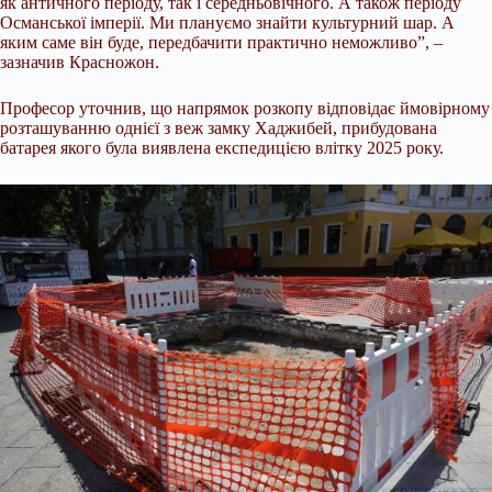
як античного періоду, так і середньовічного. А також періоду
Османської імперії. Ми плануємо знайти культурний шар. А
яким саме він буде, передбачити практично неможливо”, –
зазначив Красножон.
Професор уточнив, що напрямок розкопу відповідає ймовірному
розташуванню однієї з веж замку Хаджибей, прибудована
батарея якого була виявлена експедицією влітку 2025 року.