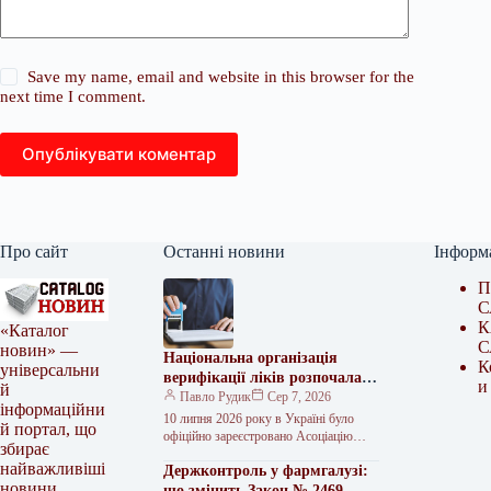
Save my name, email and website in this browser for the
next time I comment.
Опублікувати коментар
Про сайт
Останні новини
Інформ
П
С
К
«Каталог
С
новин» —
Національна організація
К
універсальни
верифікації ліків розпочала
и
й
роботу в Україні
Павло Рудик
Сер 7, 2026
інформаційни
10 липня 2026 року в Україні було
й портал, що
офіційно зареєстровано Асоціацію
збирає
«Національна організація з верифікації
найважливіші
Держконтроль у фармгалузі:
лікарських засобів» (НОВЛЗ). Цей
новини
крок знаменує…
що змінить Закон № 2469