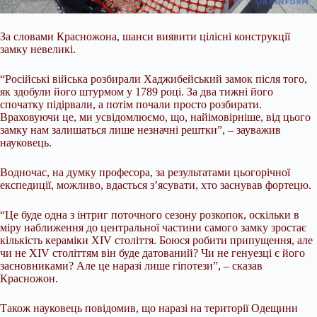
За словами Красножона, шанси виявити цілісні конструкції
замку невеликі.
“Російські війська розбирали Хаджибейський замок після того,
як здобули його штурмом у 1789 році. За два тижні його
спочатку підірвали, а потім почали просто розбирати.
Враховуючи це, ми усвідомлюємо, що, найімовірніше, від цього
замку нам залишаться лише незначні рештки”, – зауважив
науковець.
Водночас, на думку професора, за результатами цьогорічної
експедиції, можливо, вдасться з’ясувати, хто заснував фортецю.
“Це буде одна з інтриг поточного сезону розкопок, оскільки в
міру наближення до центральної частини самого замку зростає
кількість кераміки XIV століття. Боюся робити припущення, але
чи не XIV століттям він буде датований? Чи не генуезці є його
засновниками? Але це наразі лише гіпотези”, – сказав
Красножон.
Також науковець повідомив, що наразі на території Одещини