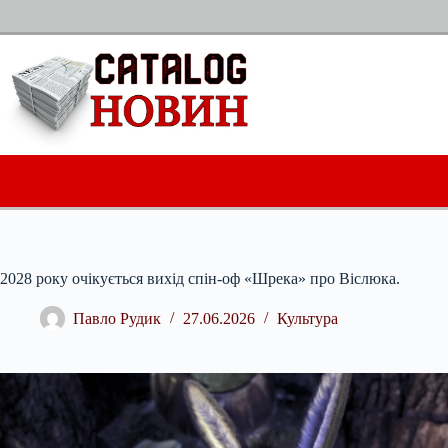
Перейти
до
вмісту
2028 року очікується вихід спін-оф «Шрека» про Віслюка.
Павло Рудик
27.06.2026
Культура