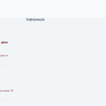
Інформація
 двох
орка та
іксовано 36