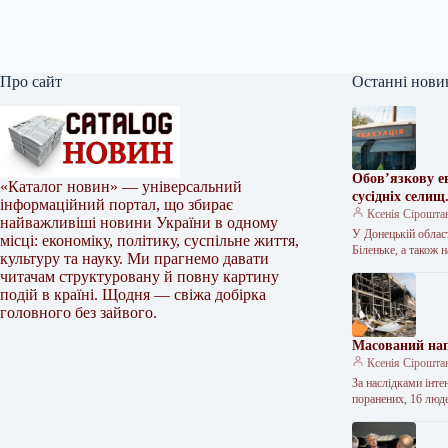
Про сайт
Останні нови
Обов’язкову е
«Каталог новин» — універсальний
сусідніх селищ
інформаційний портал, що збирає
Ксенія Сірошта
найважливіші новини України в одному
У Донецькій област
місці: економіку, політику, суспільне життя,
Біленьке, а також
культуру та науку. Ми прагнемо давати
читачам структуровану й повну картину
подій в країні. Щодня — свіжа добірка
головного без зайвого.
Масований нап
Ксенія Сірошта
За наслідками інте
поранених, 16 лю