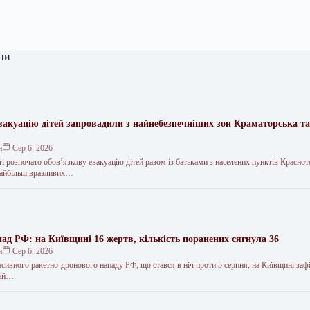
ни
вакуацію дітей запровадили з найнебезпечніших зон Краматорська та
.
н
Сер 6, 2026
і розпочато обов’язкову евакуацію дітей разом із батьками з населених пунктів Краснот
 найбільш вразливих…
ад РФ: на Київщині 16 жертв, кількість поранених сягнула 36
н
Сер 6, 2026
нсивного ракетно-дронового нападу РФ, що стався в ніч проти 5 серпня, на Київщині заф
дей…