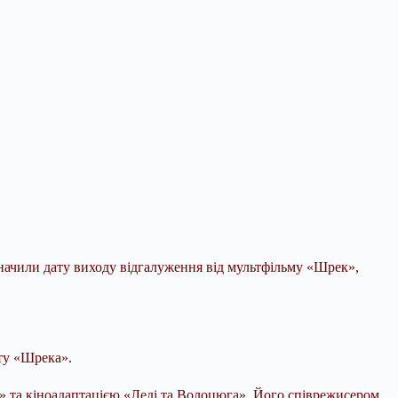
значили дату виходу відгалуження від мультфільму «Шрек»,
іту «Шрека».
о» та кіноадаптацією «Леді та Волоцюга». Його співрежисером