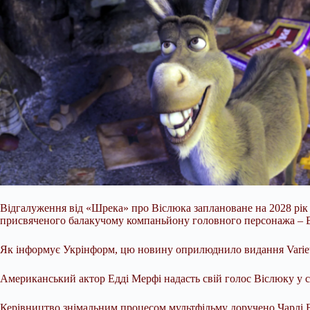
Відгалуження від «Шрека» про Віслюка заплановане на 2028 рік 
присвяченого балакучому компаньйону головного персонажа – Ві
Як інформує Укрінформ, цю новину оприлюднило видання Variet
Американський актор Едді Мерфі надасть свій голос Віслюку у с
Керівництво знімальним процесом мультфільму доручено Чарлі Б