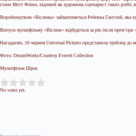
стане Метт Флінн, відомий як художник-сценарист таких робіт, я
Виробництвом «Віслюка» займатиметься Ребекка Гантлей, яка п
Випуск мультфільму «Віслюк» відбудеться за рік після прем’єри «
Нагадаємо, 16 червня Universal Pictures представила трейлер до 
Фото: DreamWorks/Courtesy Everett Collection
Мультфільм Шрек
Submit Rating
Rate this item:
No votes yet.