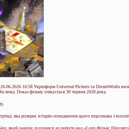
26.06.2026 16:58 Укрінформ Universal Pictures та DreamWorks ви
слюку. Показ фільму очікується 30 червня 2028 року.
y.
трічці, яка розкриє історію походження цього персонажа з всесв
іну, який раніше долучався до роботи над «Lego Фільм: Ніндзяг