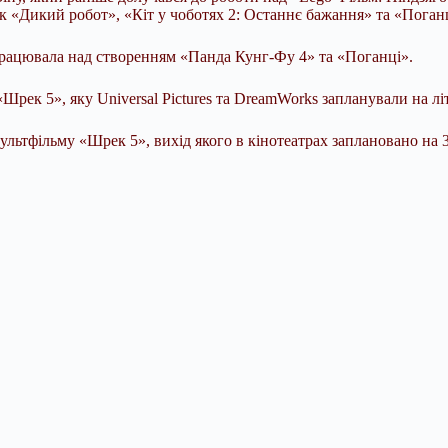
к «Дикий робот», «Кіт у чоботях 2: Останнє бажання» та «Поганц
рацювала над створенням «Панда Кунг-Фу 4» та «Поганці».
Шрек 5», яку Universal Pictures та DreamWorks запланували на лі
мультфільму «Шрек 5», вихід якого в кінотеатрах заплановано на 