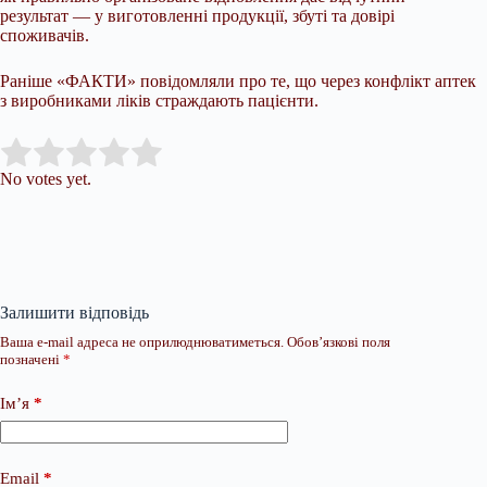
результат — у виготовленні продукції, збуті та довірі
споживачів.
Раніше «ФАКТИ» повідомляли про те, що через конфлікт аптек
з виробниками ліків страждають пацієнти.
Submit Rating
Rate this item:
No votes yet.
Залишити відповідь
Ваша e-mail адреса не оприлюднюватиметься.
Обов’язкові поля
позначені
*
Ім’я
*
Email
*