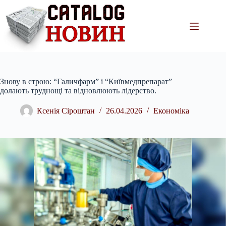
Перейти
до
вмісту
Знову в строю: “Галичфарм” і “Київмедпрепарат”
долають труднощі та відновлюють лідерство.
Ксенія Сіроштан
26.04.2026
Економіка