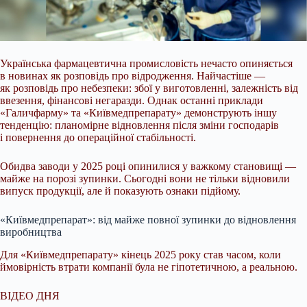
Українська фармацевтична промисловість нечасто опиняється
в новинах як розповідь про відродження. Найчастіше —
як розповідь про небезпеки: збої у
виготовленні, залежність від
ввезення, фінансові негаразди. Однак останні приклади
«Галичфарму» та «Київмедпрепарату» демонструють іншу
тенденцію: планомірне відновлення після зміни господарів
і повернення до операційної стабільності.
Обидва заводи у 2025 році опинилися у важкому становищі —
майже на порозі зупинки. Сьогодні вони не тільки відновили
випуск продукції, але й показують ознаки підйому.
«Київмедпрепарат»: від майже повної зупинки до відновлення
виробництва
Для «Київмедпрепарату» кінець 2025 року став часом, коли
ймовірність втрати компанії була не гіпотетичною, а реальною.
ВІДЕО ДНЯ