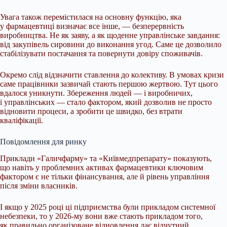
Увага також перемістилася на основну функцію, яка
у фармацевтиці визначає все інше, — безперервність
виробництва. Не як заяву, а як щоденне управлінське завдання:
від закупівель сировини до виконання угод. Саме це дозволило
стабілізувати постачання та повернути довіру споживачів.
Окремо слід відзначити ставлення до колективу. В умовах кризи
саме працівники зазвичай стають першою жертвою. Тут цього
вдалося уникнути. Збереження людей — і виробничих,
і управлінських — стало фактором, який дозволив не просто
відновити процеси, а зробити це швидко, без втрати
кваліфікації.
Повідомлення для ринку
Приклади «Галичфарму» та «Київмедпрепарату» показують,
що навіть у проблемних активах фармацевтики ключовим
фактором є не тільки фінансування, але й рівень управління
після зміни власників.
І якщо у 2025 році ці підприємства були прикладом системної
небезпеки, то у 2026-му вони вже стають прикладом того,
як правильно організоване відновлення дає відчутний