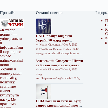
Про сайт
Останні новини
Інформ
П
С
К
«Каталог
С
новин» —
НАТО планує виділити
К
універсальни
Україні 70 млрд євро
и
й
військової допомоги у 2026
Ксенія Сіроштан
Сер 7, 2026
інформаційни
році
© EPA/Tomas Kalnins Країни НАТО
й портал, що
нададуть Україні 70 мільярдів євро на
збирає
програми підготовки, навчання та
найважливіші
Зеленський: Сполучені Штати
військового обладнання у 2026 році.…
новини
та Китай можуть спонукати
України в
Росію до миру
Ксенія Сіроштан
Сер 7, 2026
одному місці:
<img
економіку,
src="https://zn.ua/img/article/6917/35_ma
політику,
in-v1785773373.webp"
alt="Зеленський: Вашингтон і Пекін
суспільне
можуть змусити Москву захотіти
життя,
миру" width="630" height="340" ©
культуру та
Офіс Президента України Президент
науку. Ми
США посилили тиск на Кубу,
Володимир Зеленський…
прагнемо
запровадивши санкції проти