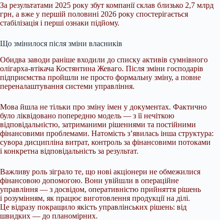
За результатами 2025 року збут компанії склав близько 2,7 млрд
грн, а вже у першій половині 2026 року спостерігається
стабілізація і перші ознаки підйому.
Що змінилося після зміни власників
Обидва заводи раніше входили до списку активів сумнівного
олігарха-втікача Костянтина Жеваго. Після зміни господарів
підприємства пройшли не просто формальну зміну, а повне
переналаштування системи управління.
Мова йшла не тільки про зміну імен у документах. Фактично
було ліквідовано попередню модель — з її нечіткою
відповідальністю, затриманими рішеннями та постійними
фінансовими проблемами. Натомість з’явилась інша структура:
сувора дисципліна витрат, контроль за фінансовими потоками
і конкретна відповідальність за результат.
Важливу роль зіграло те, що нові акціонери не обмежилися
фінансовою допомогою. Вони увійшли в операційне
управління — з досвідом, оперативністю прийняття рішень
і розумінням, як працює виготовлення продукції на ділі.
Це відразу покращило якість управлінських рішень: від
швидких — до планомірних.