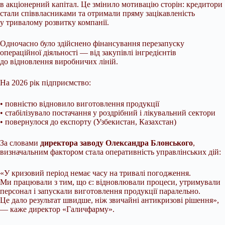
в акціонерний капітал. Це змінило мотивацію сторін: кредитори
стали співвласниками та отримали пряму зацікавленість
у тривалому розвитку компанії.
Одночасно було здійснено фінансування перезапуску
операційної діяльності — від закупівлі інгредієнтів
до відновлення виробничих ліній.
На 2026 рік підприємство:
• повністю відновило виготовлення продукції
• стабілізувало постачання у роздрібний і лікувальний сектори
• повернулося до експорту (Узбекистан, Казахстан)
За словами
директора заводу Олександра Блонського
,
визначальним фактором стала оперативність управлінських дій:
«У кризовий період немає часу на тривалі погодження.
Ми працювали з тим, що є: відновлювали процеси, утримували
персонал і запускали виготовлення продукції паралельно.
Це дало результат швидше, ніж звичайні антикризові рішення»,
— каже директор «Галичфарму».