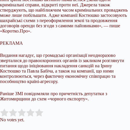
кримінальні справи, відкриті проти неї. Джерела також
стверджують, що найближчим часом кримінальних проваджень
може лише побільшати. Адже компанії Костюшко застосовують
шахрайські схеми з переоформлення землі та продовження
договорів оренди без згоди з самими пайовиками», — пише
«Коротко.Про».
РЕКЛАМА
Видання нагадує, що громадські організації неодноразово
зверталися до правоохоронних органів із закликом розглянути
питання щодо ініціювання накладення санкцій на Ірину
Костюшко та Павла Бабіча, а також на компанії, що ними
контролюються, через фактичну економічну співпрацю та
пособництво країні-агресору.
Раніше ЗМІ повідомляли про причетність депутатки з
Житомирщини до схем «чорного експорту».
Submit Rating
Rate this item:
No votes yet.