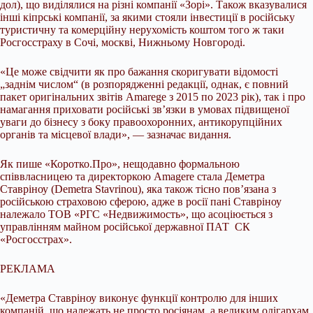
дол), що виділялися на різні компанії «Зорі». Також вказувалися
інші кіпрські компанії, за якими стояли інвестиції в російську
туристичну та комерційну нерухомість коштом того ж таки
Росгосстраху в Сочі, москві, Нижньому Новгороді.
«Це може свідчити як про бажання скоригувати відомості
„заднім числом“ (в розпорядженні редакції, однак, є повний
пакет оригінальних звітів Amarege з 2015 по 2023 рік), так і про
намагання приховати російські зв’язки в умовах підвищеної
уваги до бізнесу з боку правоохоронних, антикорупційних
органів та місцевої влади», — зазначає видання.
Як пише «Коротко.Про», нещодавно формальною
співвласницею та директоркою Amagere стала Деметра
Ставріноу (Demetra Stavrinou), яка також тісно пов’язана з
російською страховою сферою, адже в росії пані Ставріноу
належало ТОВ «РГС «Недвижимость», що асоціюється з
управлінням майном російської державної ПАТ СК
«Росгосстрах».
РЕКЛАМА
«Деметра Ставріноу виконує функції контролю для інших
компаній, що належать не просто росіянам, а великим олігархам,