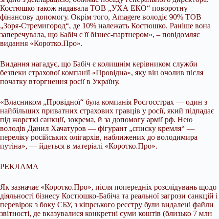
Костюшко також надавала ТОВ „УХА ЕКО“ поворотну
фінансову допомогу. Окрім того, Amagere володіє 90% ТОВ
„Зоря-Стремигород“, де 10% належать Костюшко. Раніше вона
заперечувала, що Бабіч є її бізнес-партнером», – повідомляє
видання «Коротко.Про».
Видання нагадує, що Бабіч є колишнім керівником служби
безпеки страхової компанії «Провідна», яку він очолив після
початку вторгнення росії в Україну.
«Власником „Провідної“ була компанія Росгосстрах — один з
найбільших приватних страхових гравців у росії, який підпадає
під жорсткі санкції, зокрема, й за допомогу армії рф. Нею
володів Данил Хачатуров — фігурант „списку кремля“ —
переліку російських олігархів, наближених до володимира
путіна», — йдеться в матеріалі «Коротко.Про».
РЕКЛАМА
Як зазначає «Коротко.Про», після попередніх розслідувань щодо
діяльності бізнесу Костюшко-Бабіча та реальної загрози санкцій і
перевірок з боку СБУ, з кіпрського реєстру були видалені файли
звітності, де вказувалися конкретні суми коштів (близько 7 млн