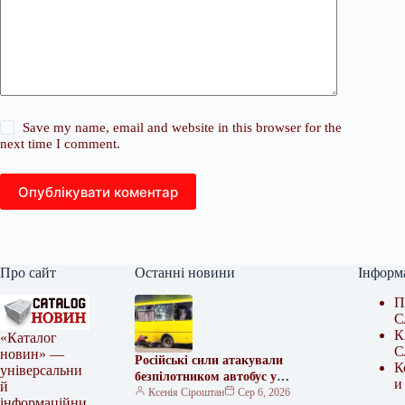
Save my name, email and website in this browser for the
next time I comment.
Опублікувати коментар
Про сайт
Останні новини
Інформ
П
С
К
«Каталог
С
новин» —
Російські сили атакували
К
універсальни
безпілотником автобус у
и
й
Херсоні, постраждали п’ять
Ксенія Сіроштан
Сер 6, 2026
інформаційни