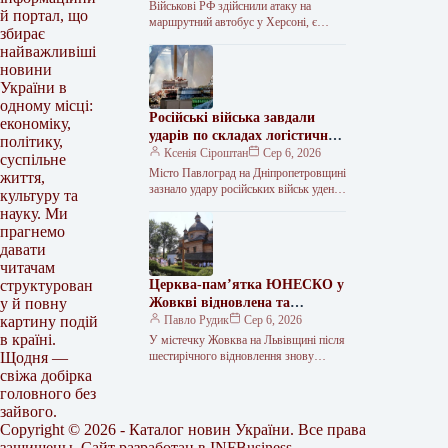
осіб.
Військові РФ здійснили атаку на
й портал, що
маршрутний автобус у Херсоні, є
збирає
інформація про п’ятьох потерпілих (о
найважливіші
14:04 додано фотоматеріали). Як
новини
інформує…
України в
одному місці:
Російські війська завдали
економіку,
ударів по складах логістичних
політику,
компаній та магазину в
Ксенія Сіроштан
Сер 6, 2026
суспільне
Павлограді, внаслідок чого є
Місто Павлоград на Дніпропетровщині
життя,
жертви та поранені.
зазнало удару російських військ удень
культуру та
6 серпня. Внаслідок атаки одна особа
науку. Ми
загинула, ще чотири отримали
прагнемо
поранення.…
давати
читачам
Церква-пам’ятка ЮНЕСКО у
структурован
Жовкві відновлена та
у й повну
відкрита
Павло Рудик
Сер 6, 2026
картину подій
в країні.
У містечку Жовква на Львівщині після
шестирічного відновлення знову
Щодня —
доступна для відвідування Церква
свіжа добірка
Пресвятої Трійці, яка є об’єктом
головного без
спадщини ЮНЕСКО.…
зайвого.
Copyright © 2026 - Каталог новин України. Все права
защищены. Сайт разработан в
INFBusiness