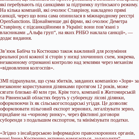
які перебувають під санкціями за підтримку путінського режиму.
На кілька компаній, які очолює Ставріноу, накладено прямі
санкції, через що вона сама опинилася в міжнародному реєстрі
OpenSanctions. Щонайменше дві фірми, які очолює Деметра
Ставріноу, є підсанкційними в Україні: вони пов’язані з
власниками „Альфа груп“, на яких РНБО наклала санкції», —
додає видання.
Зв’язок Бабіча та Костюшко також важливий для розуміння
реальної ролі кожної зі сторін у низці злочинних схем, зокрема,
незаконному отриманні контролю над землями через механізм
«відновлення колгоспів».
ЗМІ підрахували, що сума збитків, завданих компанією «Зоря» за
незаконне користування ділянками протягом 12 років, може
сягати близько 40 млн грн. Крім того, компанії в Житомирській
та Рівненській областях беруть у суборенду лісові ділянки,
оформлюючи їх як сільськогосподарські угіддя. Це дозволяє
оформлювати пільговий експорт зернових, легалізувати зерно,
придбане на «чорному ринку», через фіктивні договори
суборенди з подальшим експортом, та мінімізувати податки.
«Згідно з інсайдерською інформацією правоохоронних органів,
нині Ірина Костюшко активно намагається „залагодити“