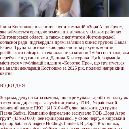
Ірина Костюшко, власниця групи компаній «Зоря Агро Груп»,
яка займається орендою земельних ділянок у кількох районах
Житомирської області, а також є
депутатом Житомирської
обласної ради, підтвердила прямі зв’язки з бізнес-групою Павла
Бабіча. Група здійснює свою діяльність за рахунок коштів
російського олігарха та екс-власника компанії «Росгосстрах», яка
перебуває під санкціями, Данила Хачатурова. Ця інформація
міститься у публікації видання «Коротко.Про», що ґрунтується
на аналізі декларації Костюшко за 2025 рік, поданої наприкінці
квітня.
ВІДЕО ДНЯ
Зокрема, депутатка зазначила, що отримувала заробітну плату як
заступник директора за сумісництвом у ТОВ „Український
харчовий альянс ЕКО“ (41 310 445), яке належить до групи
Павла Бабіча. Компанію формально заснувало ТОВ „Зоря Агро
груп“ (43 953 003), бенефіціаром якої, у свою чергу, є кіпрський
офшор Бабіча Amagere Holdings Limited. В „Зорі“ Костюшко,
згідно з декларацією, обіймає посаду генерального директора.