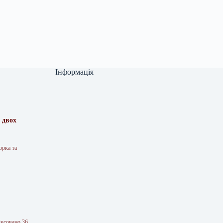
Інформація
 двох
орка та
іксовано 36