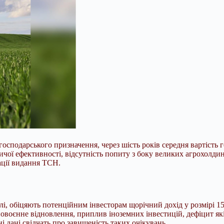
огосподарського призначення, через шість років середня вартість 
чої ефективності, відсутність попиту з боку великих агрохолдин
ації видання ТСН.
лі, обіцяють потенційним інвесторам щорічний дохід у розмірі 15
воєнне відновлення, приплив іноземних інвестицій, дефіцит якіс
і дані свідчать про завищеність таких очікувань.