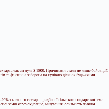
гектара ледь сягнула $ 1800. Причинами стали не лише бойові дії,
гів та фактична заборона на купівлю ділянок будь-якими
-20% з кожного гектара придбаної сільськогосподарської землі.
ної землі через окупацію, мінування, близькість значної