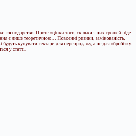
ьке господарство. Проте оцінки того, скільки з цих грошей піде
тання є лише теоретичною… Повоєнні ризики, замінованість,
 будуть купувати гектари для перепродажу, а не для обробітку.
ся у статті.