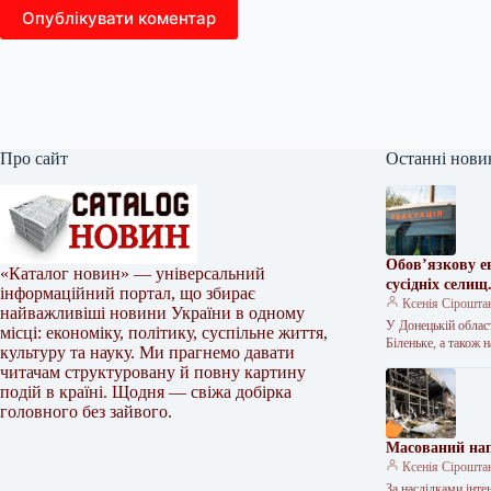
Опублікувати коментар
Про сайт
Останні нови
Обов’язкову е
«Каталог новин» — універсальний
сусідніх селищ
інформаційний портал, що збирає
Ксенія Сірошта
найважливіші новини України в одному
У Донецькій област
місці: економіку, політику, суспільне життя,
Біленьке, а також
культуру та науку. Ми прагнемо давати
читачам структуровану й повну картину
подій в країні. Щодня — свіжа добірка
головного без зайвого.
Масований нап
Ксенія Сірошта
За наслідками інте