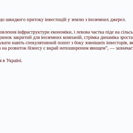
одо швидкого притоку інвестицій у землю з іноземних джерел.
овлення інфраструктури економіки, і левова частка піде на сільс
 ринок закритий для іноземних компаній, стрімка динаміка зрос
ти навіть спекулятивний попит з боку зовнішніх інвесторів, які
в на розвиток бізнесу є вкрай непоширеним явищем”, — зазначаєть
 в Україні.