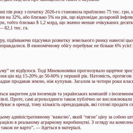
вні пів року з початку 2026-го становила приблизно 75 тис. грн,
тання на 32%, або близько 5% на рік, що відповідає доларовій інф
н, тобто близько $ 1,2 млрд, що значно менше очікуваних десяткі
— 82,1 тис. га.
стру, підбиваючи підсумки розвитку земельного ринку навесні цьо
равдалися. В економічному обігу перебуває не більше 6% усієї зе
буму” не відбулося. Тоді Мінекономіки прогнозувало щорічне зро
ання цін від 15-20% до 50-60% у перший рік. Натомість, протяго
радше продавав землю, ніж купував. Загалом за чотири роки влас
ся закритим для іноземців та українських компаній з іноземним 
півлі. Проте, самі агрохолдинги також публічно не висловлювал
уває в оренді, тому кількість орендодавців, які готові продати с
 цьому адміністративному ‘важелю’, який ‘тягне’ ціну за собою ш
туацією в реальному аграрному виробництві. З огляду на комплек
також не варто”, — йдеться в матеріалі.