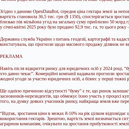
Згідно з даними OpenDataBot, середня ціна гектара землі за непо
вартість становила 36,5 тис. грн ($ 1350), спостерігається зрос
близько пів мільйона угод на загальну суму приблизно 50 млрд гр
у січні-квітні 2025 року було продано 92,9 тис. га, то цього року 
Державна служба України з питань геодезії, картографії та када
констатувала, що прогнози щодо масового продажу ділянок не вип
РЕКЛАМА
Навіть після відкриття ринку для юридичних осіб у 2024 році, “
хто давно чекає”. Комерційні компанії надавали прогнози зрост
жодної угоди за участю юридичних осіб, а бізнес у перші тижні 
Ще однією причиною відсутності “буму” є те, що ринок залишаєть
засновників-нерезидентів, що обмежує їхню участь у процесі ку
того, на думку деяких учасників ринку, найкраща земля вже переб
“Відтак, зростання ціни в межах 8-10% на рік цілком відповідає
використання гектарів. Зрештою, вартість землі визначається си
аграрним компаніям, очікувати на зростання прибутковості землі 