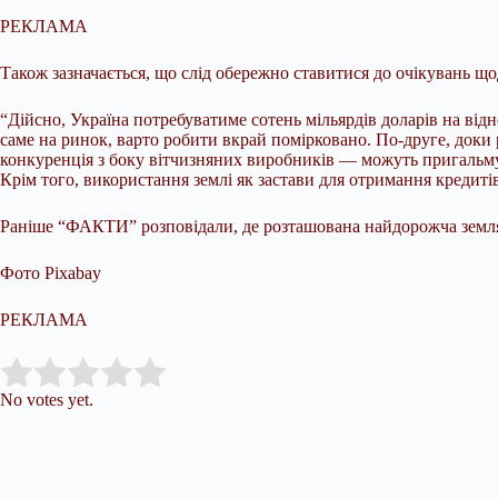
РЕКЛАМА
Також зазначається, що слід обережно ставитися до очікувань щ
“Дійсно, Україна потребуватиме сотень мільярдів доларів на відн
саме на ринок, варто робити вкрай помірковано. По-друге, доки
конкуренція з боку вітчизняних виробників — можуть пригальмува
Крім того, використання землі як застави для отримання кредиті
Раніше “ФАКТИ” розповідали, де розташована найдорожча земля
Фото Pixabay
РЕКЛАМА
Submit Rating
Rate this item:
No votes yet.