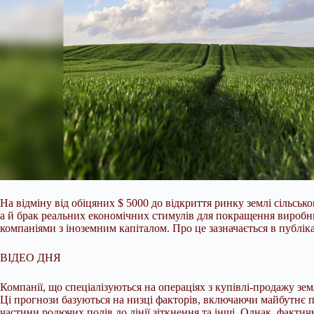
На відміну від обіцяних $ 5000 до відкриття ринку землі сільськ
а й брак реальних економічних стимулів для покращення виробни
компаніями з іноземним капіталом. Про це зазначається в публік
ВІДЕО ДНЯ
Компанії, що спеціалізуються на операціях з купівлі-продажу зем
Ці прогнози базуються на низці факторів, включаючи майбутнє по
частини родючих полів до лінії зіткнення та інші. Однак, фактичн