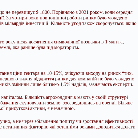
 що не перевищує $ 1800. Порівняно з 2021 роком, коли середня
ляції. За чотири роки повноцінної роботи ринку було укладено
в мільярдів інвестицій. Кількість угод також скорочується: якщо
го року після досягнення символічної позначки в 1 млн га,
млі, яка раніше була під мораторієм.
стання ціни гектара на 10-15%, очікуючи виходу на ринок “тих,
м першого тижня відкриття ринку для компаній не було укладено
ників змінили лише близько 1,5% наділів, зазначають експерти.
капіталом. Більшість агрохолдингів мають у своїй структурі
и бажання скуповувати землю, зосередившись на оренді. Більше
вої прибуткові активи, є незначною.
тучно, а не через збільшення попиту чи зростання ефективності
с негативних факторів, які останніми роками доводиться долати