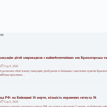
ни
вакуацію дітей запровадили з найнебезпечніших зон Краматорська та
.
н
Сер 6, 2026
і розпочато обов’язкову евакуацію дітей разом із батьками з населених пунктів Краснот
 найбільш вразливих…
ад РФ: на Київщині 16 жертв, кількість поранених сягнула 36
н
Сер 6, 2026
нсивного ракетно-дронового нападу РФ, що стався в ніч проти 5 серпня, на Київщині заф