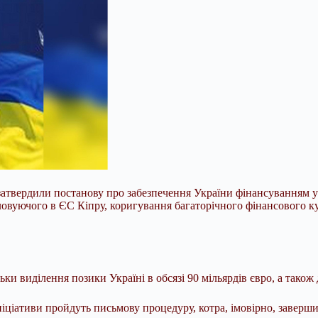
затвердили постанову про забезпечення України фінансуванням у
оловуючого в ЄС Кіпру, коригування багаторічного фінансового к
ьки виділення позики Україні в обсязі 90 мільярдів євро, а також
ціативи пройдуть письмову процедуру, котра, імовірно, завершит