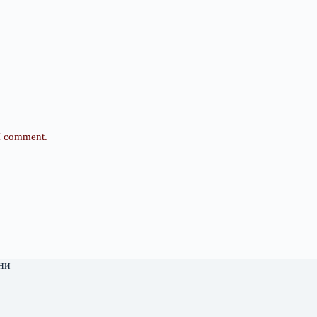
 I comment.
ни