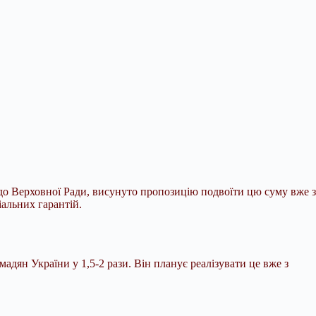
й до Верховної Ради, висунуто пропозицію
подвоїти цю суму вже з
іальних гарантій.
адян України у 1,5-2 рази. Він планує реалізувати це вже з