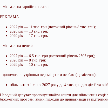
– мінімальна заробітна плата:
РЕКЛАМА
2027 рік — 11 тис. грн (поточний рівень 8 тис. грн);
2028 рік — 13 тис. грн;
2029 рік — 17 тис. грн.
– мінімальна пенсія:
2027 рік — 6,5 тис. грн (поточний рівень 2595 грн);
2028 рік — 8 тис. грн;
2029 рік — 10 тис. грн.
– допомога внутрішньо переміщеним особам (щомісячно):
збільшити з 1 січня 2027 року до 4 тис. грн для дітей та осі
Народний депутат пропонує знайти кошти для збільшення соціал
бюджетних програм, зміни підходів до приватизації та підтримки