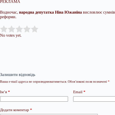
РЕКЛАМА
Водночас,
народна депутатка Ніна Южаніна
висловлює сумніви
реформи.
Submit Rating
Rate this item:
No votes yet.
Залишити відповідь
Ваша e-mail адреса не оприлюднюватиметься.
Обов’язкові поля позначені
*
Ім’я
*
Email
*
Додати коментар
*