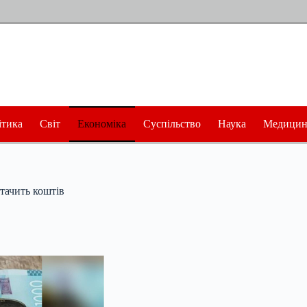
ітика
Світ
Економіка
Суспільство
Наука
Медицин
стачить коштів