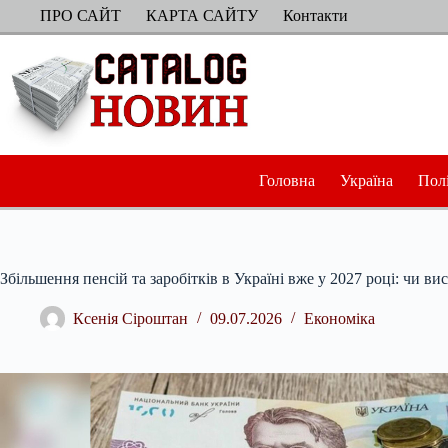
Перейти
ПРО САЙТ
КАРТА САЙТУ
Контакти
до
вмісту
Головна
Україна
Пол
Збільшення пенсій та заробітків в Україні вже у 2027 році: чи ви
Ксенія Сіроштан
09.07.2026
Економіка