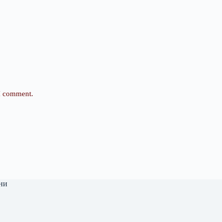
 I comment.
ни