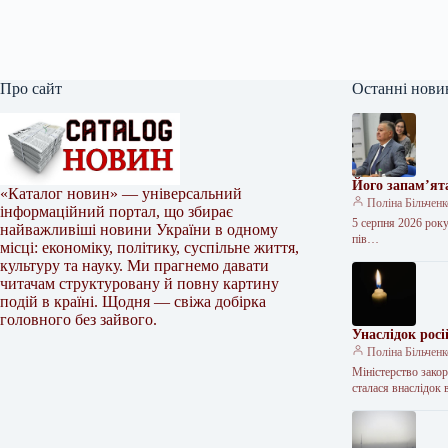
Про сайт
Останні нови
Його запам’ят
«Каталог новин» — універсальний
Поліна Більчен
інформаційний портал, що збирає
5 серпня 2026 року
найважливіші новини України в одному
пів…
місці: економіку, політику, суспільне життя,
культуру та науку. Ми прагнемо давати
читачам структуровану й повну картину
подій в країні. Щодня — свіжа добірка
головного без зайвого.
Унаслідок росі
Поліна Більчен
Міністерство зако
сталася внаслідок 