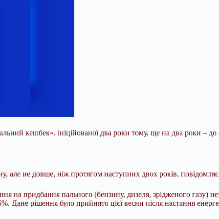
ний кешбек», ініційованої два роки тому, ще на два роки – до 3
у, але не довше, ніж протягом наступних двох років, повідомляє
ня на придбання пального (бензину, дизеля, зрідженого газу) не
%. Дане рішення було прийнято цієї весни після настання енерге