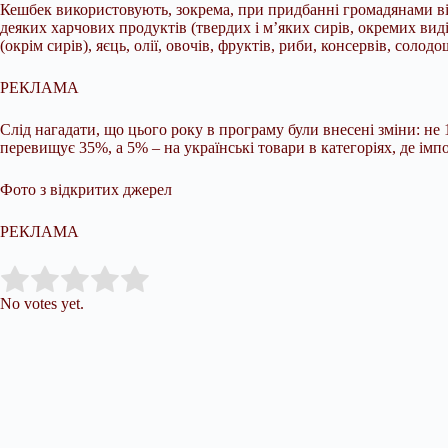
Кешбек використовують, зокрема, при придбанні громадянами вітчи
деяких харчових продуктів (твердих і м’яких сирів, окремих виді
(окрім сирів), яєць, олії, овочів, фруктів, риби, консервів, солодощ
РЕКЛАМА
Слід нагадати, що цього року в програму були внесені зміни: не
перевищує 35%, а 5% – на українські товари в категоріях, де і
Фото з відкритих джерел
РЕКЛАМА
Submit Rating
Rate this item:
No votes yet.