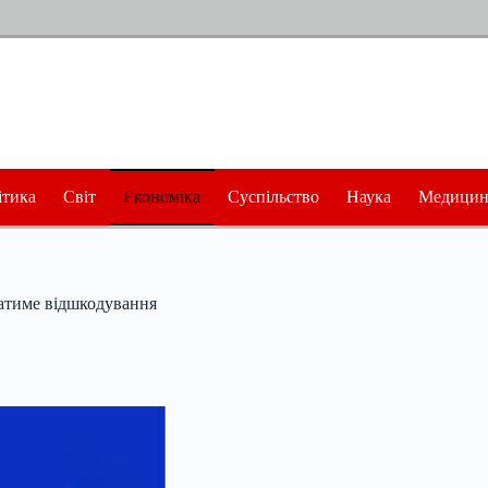
ітика
Світ
Економіка
Суспільство
Наука
Медицин
ватиме відшкодування