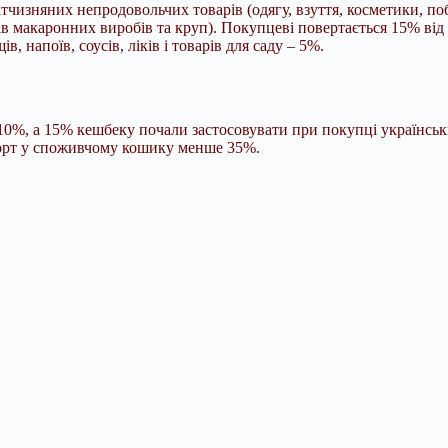
зняних непродовольчих товарів (одягу, взуття, косметики, побуто
в макаронних виробів та круп). Покупцеві повертається 15% від в
ів, напоїв, соусів, ліків і товарів для саду – 5%.
 10%, а 15% кешбеку почали застосовувати при покупці українськ
мпорт у споживчому кошику менше 35%.