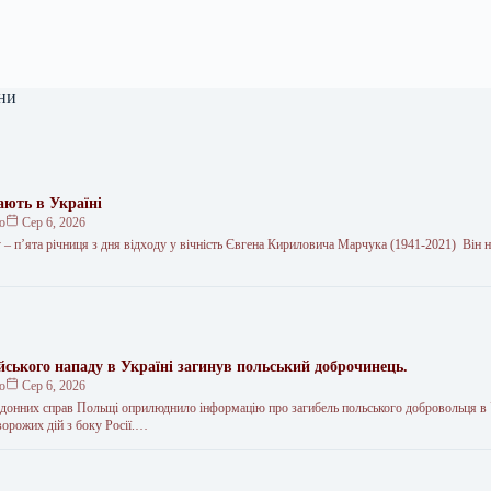
ни
ають в Україні
ко
Сер 6, 2026
 – п’ята річниця з дня відходу у вічність Євгена Кириловича Марчука (1941-2021) Він 
йського нападу в Україні загинув польський доброчинець.
ко
Сер 6, 2026
рдонних справ Польщі оприлюднило інформацію про загибель польського добровольця в У
ворожих дій з боку Росії.…