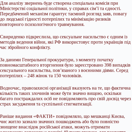
Для аналізу звернень буде створена спеціальна комісія при
Міністерстві соціальної політики, у справах сім’ї та єдності.
Передбачений механізм гарантує таємний розгляд заяв, повагу
до людської гідності потерпілих та мінімізацію ризиків
повторного психологічного травмування.
Свириденко підкреслила, що сексуальне насильство є одним із
методів ведення війни, які РФ використовує проти українців під
час збройного конфлікту.
За даними Генеральної прокуратури, з моменту початку
повномасштабного вторгнення було зареєстровано 398 випадків
сексуального насильства, пов’язаного з воєнними діями. Серед
потерпілих – 248 жінок та 150 чоловіків.
Водночас, правозахисні організації вказують на те, що фактична
кількість таких злочинів може бути значно вищою, оскільки
багато постраждалих осіб не повідомляють про свій досвід через
страх засудження та суспільної стигматизації.
Раніше видання «ФАКТИ» повідомляло, що мешканці Києва,
чиє житло зазнало значних пошкоджень або було повністю
знищене внаслідок російської атаки, можуть отримати