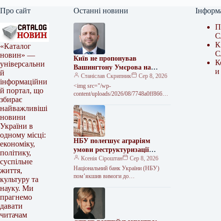
Про сайт
Останні новини
Інформ
П
С
К
«Каталог
С
новин» —
Київ не пропонував
К
універсальни
Вашингтону Умєрова на
и
й
посаду посла – джерело
Станіслав Скрипник
Сер 8, 2026
інформаційни
<img src="/wp-
й портал, що
content/uploads/2026/08/7748a0ff86661
збирає
d1510a6d66c5fb2a1b3.jpg" alt="Київ не
найважливіші
передавав звернень до США щодо
новини
кандидатури Умєрова на посаду посла
України в
одному місці:
НБУ полегшує аграріям
економіку,
умови реструктуризації
політику,
кредитів
Ксенія Сіроштан
Сер 8, 2026
суспільне
Національний банк України (НБУ)
життя,
пом’якшив вимоги до
культуру та
реструктуризації кредитів для бізнесу
науку. Ми
та врахування аграрної продукції як
прагнемо
застави. Регулятор дозволив банкам…
давати
читачам