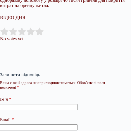
одноразову допомогу у розмірі 40 тисяч гривень для покриття
витрат на оренду житла.
ВІДЕО ДНЯ
Submit Rating
Rate this item:
No votes yet.
Залишити відповідь
Ваша e-mail адреса не оприлюднюватиметься.
Обов’язкові поля
позначені
*
Ім’я
*
Email
*